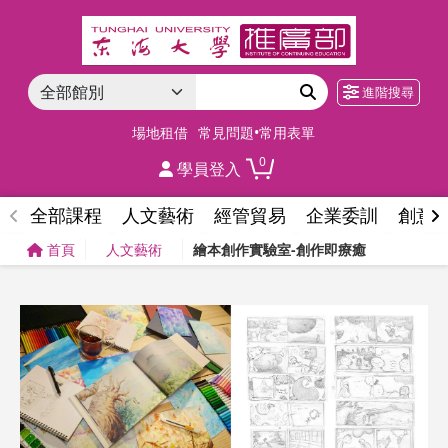
進階搜尋
場地租借
常見問題•常用表單
0
學員登入
全部課程
人文藝術
經管貿易
企業委訓
創意
首頁
人文藝術
繪本創作實驗室-創作即療癒