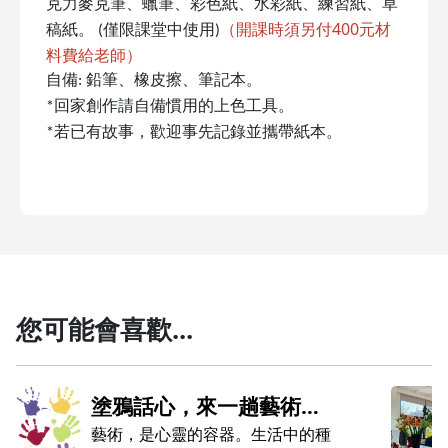
克力麥克筆、蠟筆、彩色紙、水彩紙、練習紙、草
（開課時須另付400元材
稿紙。
(
僅限課堂中使用
)
料費給老師）
自備
:
鉛筆、橡皮擦、筆記本。
*
回家創作請自備慣用的上色工具。
*
若已有故事，歡迎事先記錄並攜帶紙本。
您可能會喜歡...
塗鴉話心，來一趟藝術養
師的
心陪伴之旅
藝術，是心靈的容器。生活中的種