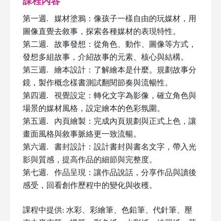
課程內容
第一週
.
媒材塗鴉：像孩子一樣自由的玩媒材，用
圖像直覺去敘事，探索各種媒材的表現特性。
第二週
.
故事發想：從角色、動作、圖像等方式，
發想多組故事，介紹故事的元素、核心與結構。
第三週
.
繪本設計：了解繪本是什麼。規劃故事分
鏡，製作概念樣書測試翻閱節奏與流暢性。
第四週
.
視覺設定：轉化文字為影像，確立角色與
場景的媒材風格，設定繪本的色彩氛圍。
第五週
.
內頁繪製：完成內頁規劃與正式上色，讓
畫面風格與敘事脈絡更一致流暢。
第六週
.
書封設計：設計書封與書名文字，帶入光
影與質感，提高作品的細節與完整度。
第七週
.
作品呈現：讓作品說話，分享作品與讀後
感受，回看創作歷程中的變化與收穫。
課程中提供
:
水彩、彩繪筆、色鉛筆、代針筆、壓