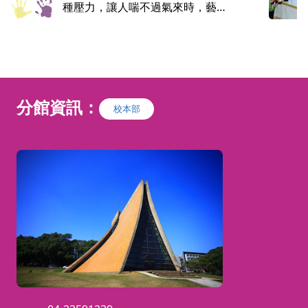
創
種壓力，讓人喘不過氣來時，藝術
(B
陪伴能提供你我身心安頓與自我照
顧的良方。別擔心！你不用具備藝
與參
術創作的技巧，只要你能拿筆，你
壞，
就能創作就能畫。此旅程的重點是
的技
你我在藝術活動中經驗到什麼、感
分館資訊：
受到什麼，或發現了什麼？甚至，
校本部
旅
你可能什麼都沒有發現，那也沒有
心與
關係，因為光是動手創作就是一場
深刻
美好的自我相遇。這是一個透過創
作與內在對話的旅程，在探索陪伴
自我的旅途中，我們試著走入自己
內在的森林，遊戲、陪伴、滋養及
遇見未知的自己。