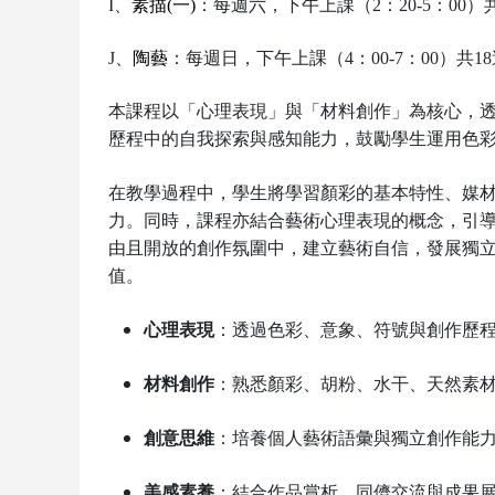
I
、
素描(一)
：每週六，下午上課（2：20-5：00
J
、
陶藝
：每週日，下午上課（4：00-7：00）共
本課程以「心理表現」與「材料創作」為核心，
歷程中的自我探索與感知能力，鼓勵學生運用色
在教學過程中，學生將學習顏彩的基本特性、媒
力。同時，課程亦結合藝術心理表現的概念，引
由且開放的創作氛圍中，建立藝術自信，發展獨
值。
心理表現
：透過色彩、意象、符號與創作歷
材料創作
：熟悉顏彩、胡粉、水干、天然素
創意思維
：培養個人藝術語彙與獨立創作能
美感素養
：結合作品賞析、同儕交流與成果