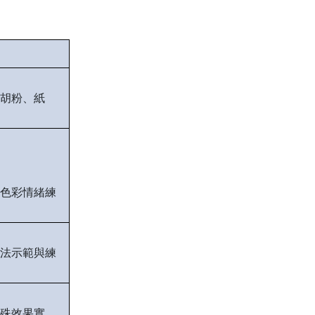
胡粉、紙
色彩情緒練
法示範與練
殊效果實