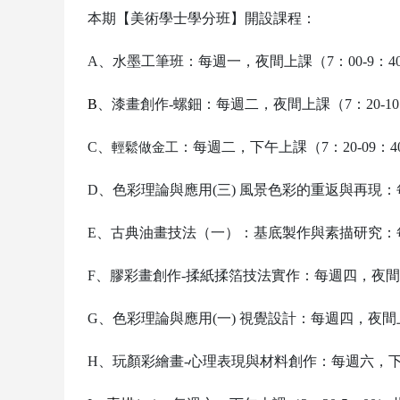
本期【美術學士學分班】開設課程：
A
、
水墨工筆班：每週一，夜間上課（7：00-9：4
B
、漆畫創作-螺鈿：每週二，夜間上課（7：20-1
C
、
：每週二，下午上課（7：20-09：
輕鬆做金工
D
、色彩理論與應用(三) 風景色彩的重返與再現
：
E
、古典油畫技法（一）：基底製作與素描研究：每週
F
、膠彩畫創作-揉紙揉箔技法實作：每週四，夜間上課
G
、色彩理論與應用(一) 視覺設計
：
每週四，夜間上
H
、
玩顏彩繪畫-心理表現與材料創作：每週
六
，