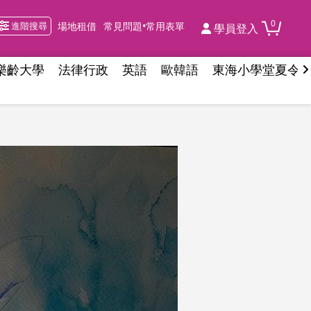
0
進階搜尋
場地租借
常見問題•常用表單
學員登入
樂齡大學
法律行政
英語
歐韓語
東海小學堂夏令