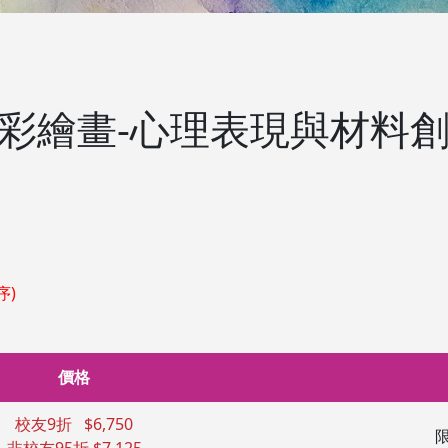
顏彩繪畫-心理表現與材料
序)
價格
校友9折 $6,750
限