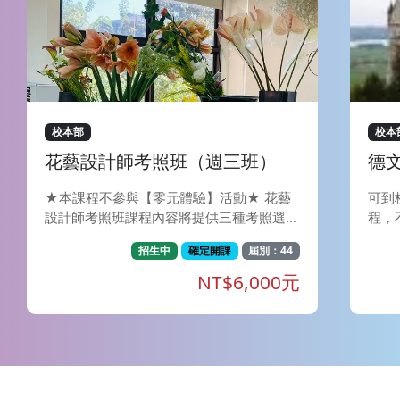
校本部
校本
花藝設計師考照班（週三班）
德文
★本課程不參與【零元體驗】活動★ 花藝
可到
設計師考照班課程內容將提供三種考照選
程，
擇，學員可依需求於開課日和老師議定考照
球約
招生中
確定開課
屆別：44
種類（可諮詢老師意見），老師將依據學員
洲人
所選擇的證照別教授課程。 Ⅰ、NFD證照：
語言
NT$6,000元
財團法人日本花藝設計師協會(NFD)， 成立
能有
於1967年（昭和42年），1969 年經文部
文化
大臣（今文部科學大臣）審核通過後，成為
方面
正式認證之花藝設計師社團。以有效推廣花
夠瞭
藝暨相關藝文活動為宗旨，為一全國性之社
體需
團。 此外，NFD 也以日本代表團身分參加
提升