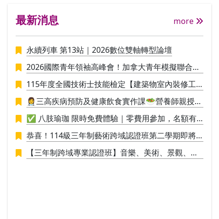
由29個國家的花藝設計師組織所集結而成
文化
最新消息
之國際性花藝社團WAFA(The World Associ
more
ation of Flower Arrangers），並定期參與
WAFA所主辦，三年一次的「世界大會」。
永續列車 第13站｜2026數位雙軸轉型論壇
透過活動加深與全球花壇的交流。 此外，
並與德國FDF(Fachverband Deutscher Flor
2026國際青年領袖高峰會！加拿大青年模擬聯合國
isten 德國花藝專家協會）維持良好交誼，
議事營🪄
不定期有講師徵聘、參訪德國當地花藝講習
115年度全國技術士技能檢定【建築物室內裝修工
等互動往來。期能透過國際化的視野，達到
程管理】招生中
👩‍⚕️三高疾病預防及健康飲食實作課🥗營養師親授料
花藝造型技術之交流，為花藝技術之提升做
理實作，讓你直接應用於生活
努力。 Ⅱ、ＡＦＣＡ證照： ＡＦＣＡ亞洲花
✅ 八肢瑜珈 限時免費體驗｜零費用參加，名額有
藝文化協會由日本花阿彌花藝學校校長創
限，敬請把握！✅
恭喜！114級三年制藝術跨域認證班第二學期即將
辦，從學校系統學習歐洲花卉設計的核心，
於115/1/9結業，並進行學員學期成果展策展。
課程知識和獨創性將指導花藝設計的基礎知
【三年制跨域專業認證班】音樂、美術、景觀、工
識開始到掌握設計師所需的技能，傳承更多
業設計，培養具備創新思維與整合能力的新世代人
的設計理論與新理念，提高插花技術儲備第
才！
二專長考取國際花藝設計師證照。本課程中
使用的教科書不僅說明每個項目的主題，製
作技巧，尚提供合適的花卉材料，授課時的
教學建議，花卉文化背景，文化訊息等。 II