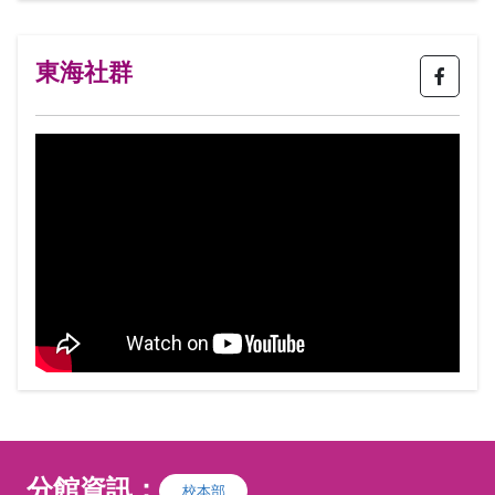
I台灣築環境美學交流協會 築環境美學，是
構築生活環境的一種美學，以築起名是為美
學由心築起，由生活空間築起，由活動環境
東海社群
起，由人與人之間互動築起，由人與自然互
動築起，再回到自己內心深處，感受靜寂之
美，感受豐華之美，感受和諧之美，感受律
動之美。因應東西方美學及各國民情文化的
區別，美學發展出各式各樣的精彩性及多樣
性，本會以培養花藝設計師為主要任務，提
供多方位及不同類型的選擇性教育，推廣並
輔導專業人才的產出，提升就業機會及教學
方向。
分館資訊：
校本部