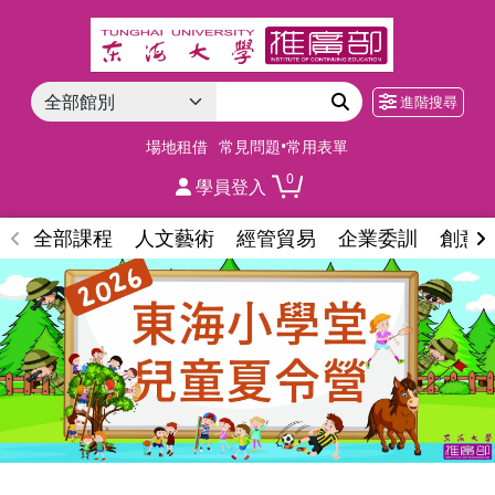
進階搜尋
場地租借
常見問題•常用表單
0
學員登入
全部課程
人文藝術
經管貿易
企業委訓
創意