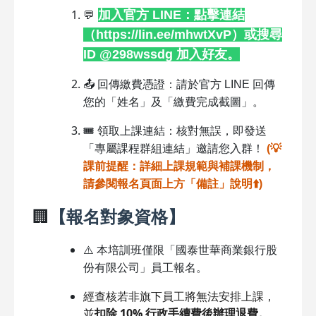
加入官方 LINE：點擊連結
💬
（
https://lin.ee/mhwtXvP
）或搜尋
ID @298wssdg 加入好友。
📤 回傳繳費憑證：請於官方 LINE 回傳
您的「姓名」及「繳費完成截圖」。
🎟️ 領取上課連結：核對無誤，即發送
「專屬課程群組連結」邀請您入群！
(💡
課前提醒：詳細上課規範與補課機制，
請參閱報名頁面上方「備註」說明⬆️)
🏢
【報名對象資格】
⚠
️
本培訓班僅限「
國泰世華商業銀行股
份有限公司」員工報名。
經查核若非旗下員工將無法安排上課，
並
扣除
10%
行政手續費後辦理退費。