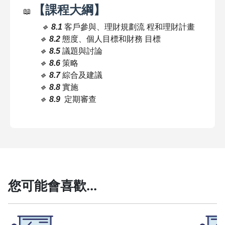
【課程大綱】
📖
🔹
8.1
客戶參與、理財規劃流 程和理財計畫
🔹
8.2
態度、個人目標和財務 目標
🔹
8.5
議題與討論
🔹
8.6
策略
🔹
8.7
綜合及建議
🔹
8.8
實施
🔹
8.9
定期審查
您可能會喜歡...