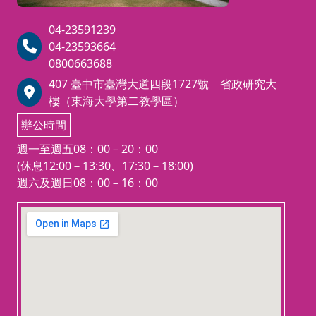
🎟️ 領取上課連結：核對
經查核若非旗下員工將
無誤，即發送「專屬課
無法安排上課，並
扣除
AFP
（
Associate Fina
04-23591239
10%
行政手續費後辦理
程群組連結」邀請您入
ncial Planner
）理財規
04-23593664
退費。
群！
(💡 課前提醒：詳
劃顧問認證
，不僅是一
0800663688
細上課規範與補課機
張具備高度專業獨立性
407 臺中市臺灣大道四段1727號 省政研究大
【報考抵免資訊】
制，請參閱報名頁面上
【
🔗
🔗
的證照，更是您邁向國
樓（東海大學第二教學區）
方「備註」說明⬆️)
為
際頂級 CFP®（國際認
辦公時間
為協助您順利考取證照，請
參考以下
證高級理財規劃顧問）
參考以下由 CFP 認證協會提供之
週一至週五08：00－20：00
重要資
證照的關鍵入門鑰匙。
重要資訊：
(休息12:00－13:30、17:30－18:00)
順利通過 AFP 測驗後，
CFP 認證協會官網
週六及週日08：00－16：00
您將取得進階準備 CFP
新版課綱與銜接說明
® 證照的資格，成為全
學分／課程抵免查詢
123 movies
球金融界推崇的專業理
embedgooglemap.net
財顧問。
💡
如何成為 AFP/CFP
® 持證人？
學員必須於
「理財顧問認證協會」