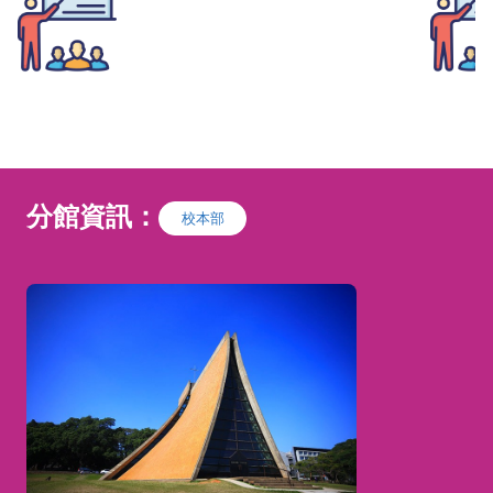
l財金中心×國泰世華銀行l
l財金
AFP理財規劃顧問【NM
AFP
🚨
【課前準備須知】
🚨
【
（為確保您的
5】
上課權益，請於繳費完成後，依下列步驟
上課權
加入班級群組完成報到流程
！
）
加入班
分館資訊：
校本部
加入官方 LINE：點擊連結（
💬
https://lin.ee/mhwt
XvP
）或搜尋 ID @298
wssdg 加入好友。
🏢
【報名對象資格】
🏢
【
📤 回傳繳費憑證：請於
官方 LINE 回傳您的
⚠
️
本培訓班僅限「
國泰
「姓名」及「繳費完成
世華商業銀行股份有限
截圖」。
公司」員工報名。
🎯
🎯
【證照認證介紹】
【