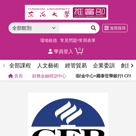
進階搜尋
場地租借
常見問題•常用表單
0
學員登入
全部課程
人文藝術
經管貿易
企業委訓
創意
首頁
財務金融研訓中心
l財金中心×國泰世華銀行l CFP