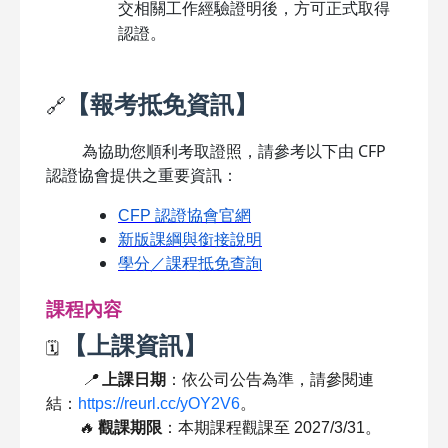
交相關工作經驗證明後，方可正式取得
認證。
【報考抵免資訊】
🔗
為協助您順利考取證照，請參考以下由 CFP
認證協會提供之重要資訊：
CFP 認證協會官網
新版課綱與銜接說明
學分／課程抵免查詢
課程內容
【上課資訊】
🗓️
📍
上課日期
：依公司公告為準，請參閱連
結：
https://reurl.cc/yOY2V6
。
🔥
觀課期限
：本期課程觀課至 2027/3/31。