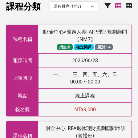
課程分類
l財金中心×國泰人壽l AFP理財規劃顧問
課程名稱
【NM7】
招生中
確定開課
屆別：4
開課時間
2026/06/28
一、二、三、四、五、六、日
上課時段
00:00 ~ 00:00
地點
線上課程
報名費
NT$9,000
l財金中心l RFA退休理財規劃顧問培訓
課程名稱
(實體班)