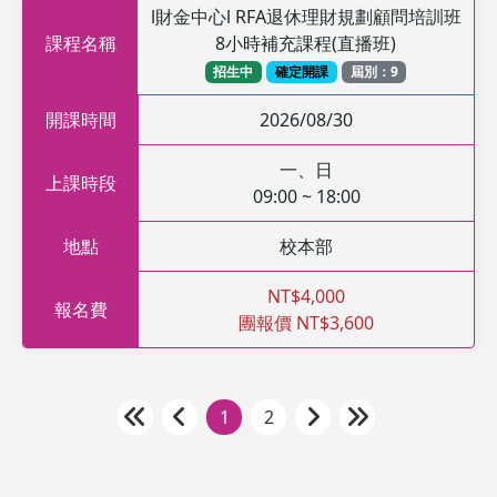
l財金中心l RFA退休理財規劃顧問培訓班
課程名稱
8小時補充課程(直播班)
招生中
確定開課
屆別：9
開課時間
2026/08/30
一、日
上課時段
09:00 ~ 18:00
地點
校本部
NT$4,000
報名費
團報價 NT$3,600
1
2