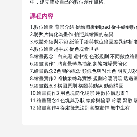
中，建立屬於自己的數位創作風格。
課程內容
1.數位繪圖 背景介紹 從繪圖板到ipad 從手繪到
2.將照片轉化為畫作 拍照與繪圖的差異
3.軟體介紹與示範 紙筆手繪與數位繪圖差異解析 
4.數位繪圖起手式 從色塊看世界
5.繪畫觀念1 白灰黑 遠中近 色彩規劃 不同數位
6.繪畫實作1 將實景轉為抽象 將複雜場景簡化
7.繪畫觀念2色層的概念 類似色與對比色 明度與
8.繪畫實作2 將抽象轉為實際 規劃冷暖明暗 透
9.繪畫觀念3 構圖原則 構圖與動線 動態構圖
10.繪畫實作3 用色塊簡化場景 用數位構思畫作
11.繪畫觀念4 色塊與形狀 線條與輪廓 冷暖 聚散 
12.繪畫實作4 從虛擬想法到實際畫作 無中生有