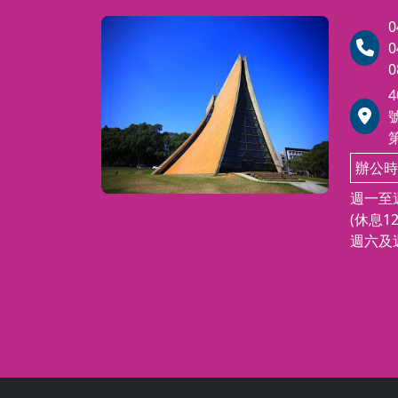
花，可帶來安慰與平衡，整頓心
8週，省政
0
靈，防止老化，促進健康。 德國
0
哲學家黑格爾在他的著作藝術的哲
二，夜間
0
學一書中告訴我們，藝術是「絕對
18週，美
理念本身感性的呈現」，所以藝術
以一種可以讓我們不斷思考的形
，下午上
式，呈現人類真實的面貌。 宇宙
8週，美術
中最美好的結果是花，藉由學習插
辦公時
花的技巧與理論，除了能沉澱淨化
風景色彩
週一至週
心靈，也能在生活中增添居家美化
夜間上課
(休息12
及情趣。
，省政大樓
週六及週
：基底製
夜間上課
週，美術系
技法實
20-0