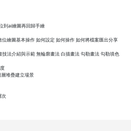
數位到ai繪圖再回歸手繪
數位繪圖基本操作 如何設定 如何操作 如何將檔案匯出分享
繪畫技法介紹與示範 無輪廓畫法 白描畫法 勾勒畫法 勾勒填色
彩度
過圖層堆疊建立場景
層次