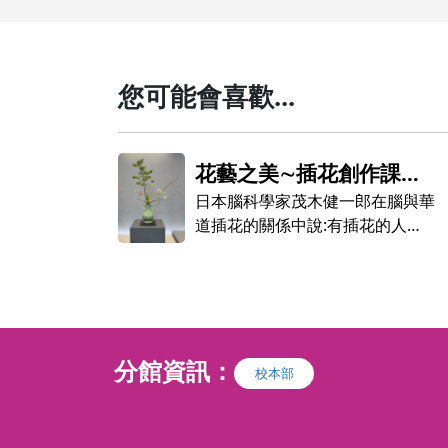
您可能會喜歡...
(一)
花藝之美∼插花創作課程
化成生活
（週三班）
日本腦科學家茂木健一郎在腦與華
這種動能
道插花的關係中說:有插花的人和
──建築
未接觸的人面對人生的方式會有不
同。凜然不偏離中心，可以面對困
課程，期
難的事，若好好地插花，便可培育
藝術的饗
出這樣的心。插花不僅只是插
「花」，也與全部的人生息息相
分館資訊：
關。 生活在現代的我們，周圍充
校本部
開設課
斥電腦或智慧型手機等3C用品，
偶爾會感身心無所安頓。此時若接
觸了數百年充滿前人智慧的華道插
，夜間上