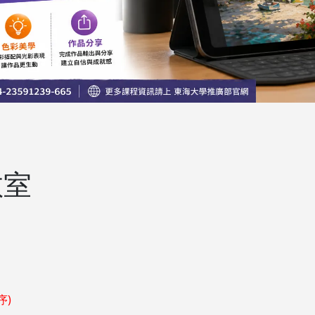
教室
序)