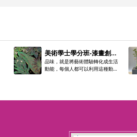
美術學士學分班-漆畫創
作-螺鈿
品味，就是將藝術體驗轉化成生活
動能，每個人都可以利用這種動能
把自己變成「藝術品」。 ──建築
作家 陳世良
「美術學士學分班」系列課程，期
望帶給您『美學的品味．藝術的饗
宴』。
本期【美術學士學分班】開設課
程：
A
、
水墨工筆班：每週一，夜間上
123 movies