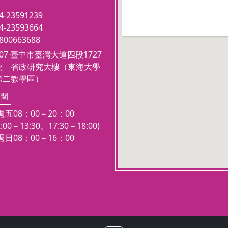
課（7：00-9：40）共18週，省政
embedgooglemap.net
4-23591239
大樓
上課
4-23593664
B
、漆畫創作-螺鈿：每週二，夜間
800663688
上課（7：20-10：00）共18週，美
407 臺中市臺灣大道四段1727
術系館上課
號 省政研究大樓（東海大學
C
、
：每週二，下午上
輕鬆做金工
第二教學區）
課（7：20-09：40）共18週，美術
系館上課
間
D
、色彩理論與應用(三) 風景色彩
五08：00－20：00
的重返與再現
：
每週二，夜間上課
:00－13:30、17:30－18:00)
（
7
：20-09：40
共18週，省政大樓
日08：00－16：00
上課
。
E
、古典油畫技法（一）：基底製
作與素描研究：每週四，夜間上課
（7：20-10：00）共18週，美術系
館上課
。
F
、膠彩畫創作-揉紙揉箔技法實
作：每週四，夜間上課（7：20-0