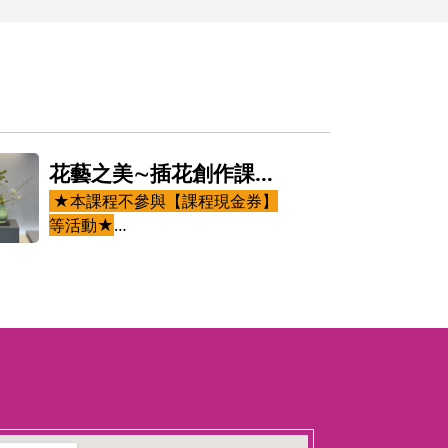
花藝之美∼插花創作課程
（週五班）
★本課程不參與【課程現金券】
等活動★
日本腦科學家茂木健一郎在腦與華
道插花的關係中說:有插花的人和
未接觸的人面對人生的方式會有不
同。凜然不偏離中心，可以面對困
難的事，若好好地插花，便可培育
出這樣的心。插花不僅只是插
「花」，也與全部的人生息息相
關。 生活在現代的我們，周圍充
斥電腦或智慧型手機等3C用品，