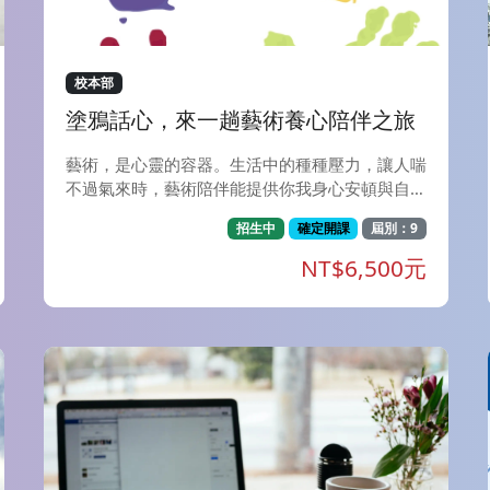
校本部
塗鴉話心，來一趟藝術養心陪伴之旅
藝術，是心靈的容器。生活中的種種壓力，讓人喘
不過氣來時，藝術陪伴能提供你我身心安頓與自我
照顧的良方。別擔心！你不用具備藝術創作的技
招生中
確定開課
屆別：9
巧，只要你能拿筆，你就能創作就能畫。此旅程的
重點是你我在藝術活動中經驗到什麼、感受到什
NT$6,500元
麼，或發現了什麼？甚至，你可能什麼都沒有發
現，那也沒有關係，因為光是動手創作就是一場美
好的自我相遇。這是一個透過創作與內在對話的旅
程，在探索陪伴自我的旅途中，我們試著走入自己
內在的森林，遊戲、陪伴、滋養及遇見未知的自
己。