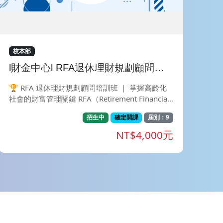
校本部
l財金中心l RFA退休理財規劃顧問培
訓班8小時補充課程(直播班)
🏆 RFA 退休理財規劃顧問培訓班 ｜ 掌握高齡化
社會的財富管理關鍵 RFA（Retirement Financial
Advisor）退休理財規劃顧問，是全台首張專為台
招生中
確定開課
屆別：9
灣本土退休環境設計的培訓與認證證照 。本課程
旨在提升從業者之退休規劃專業素養，建立穩健的
NT$4,000元
財務觀，並協助客戶進行全方位的「第三人生」準
備 。 🚨【課前準備】（為確保您的上課權益，請
於繳費完成後，依下列步驟加入班級群組完成報到
流程！） 💬加入官方 LINE：點擊連結（https://li
n.ee/6jOxMIG）或搜尋 ID @546smdlz加入好
友。 📤 回傳繳費憑證：請於官方 LINE 回傳您的
「姓名」及「繳費完成截圖」。 🎟️ 領取上課連
結：核對無誤，即發送「專屬課程群組連結」邀請