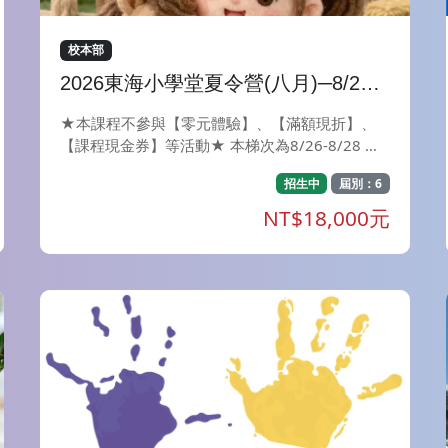
校本部
2026東海小學堂夏令營(八月)─8/25-
8/27小馬FUN假趣
★本課程不參與【零元體驗】、【滿額現折】、
【課程現金券】等活動★ 本梯次為8/26-8/28 請
用小朋友的資料註冊報名(姓名、身分證字號、生
招生中
屆別：6
日&rarr;保險用) 電話及Mail填家長的 小朋友註冊
後請到會員資料中把家長姓名填入公司位置 在東
NT$18,000元
海校園內上課讓您的孩子安全學習 透過與馬兒相
處，學習馬術的同時，加強品格，培養興趣愛好。
從陌生害怕到熟練親近，讓孩子認識有趣美麗的大
動物，在玩樂中學習，同時也在學習中玩樂。 提
升自信與團隊默契，與馬兒一同參與成長，互相扶
持、互相信任，認識馬兒同時學會尊重生命與愛護
動物。