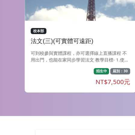
二、學會不同面向的溝通 我得到更多肯定 過去在
工作上我經常焦慮不安 :抱怨主管，又不信任下
屬。以自己的專業自豪，只會做事不會做人。公司
不給升遷機會，對未來沒有信心且充滿恐懼。老師
在課堂的教導，讓我不斷地回想之前和主管、下屬
校本部
及其他部門主管溝通，深感自己犯了好多錯誤。常
法文(三)(可實體可遠距)
以自己的角度看人、事、物，而忽略溝通沒有理解
對方的立場等。我該停止抱怨，扭轉觀念!持續追
可到校參與實體課程，亦可選擇線上直播課程 不
隨老師學習4年多，讓我面對未來不再恐懼，能理
用出門，也能在家同步學習法文 教學目標- 1.使用
解每個部門每個人的立場，心平氣和處理問題。不
影片, 虛幻情境 , 多媒體, 圖片&hellip; 不同的情境
但變得更有自信，跟家人之間也更能互相體諒。將
招生中
屆別：30
故事模擬法國日常生活，啟發及引導學員寫/說法
所學努力實踐，我得到了職位和待遇同時高升的成
文流暢度有DELF AII 2.藉由討論時事新聞 , 電影,
NT$7,500元
果。 --高爾夫球廠 經管部門主管 陳忠禮 課程特
簡易文學作品訓練學員表達自己的意見
色： 1.帶狀學習課程 年度循環的帶狀課程設計，
每季一個學習主題。學員從自主而持續學習中，帶
來自我認同與自信，更深受服務企業的肯定。 2.
跨領域混齡分享 學習超過一年以上的資深學員擔
任分組助教，導引新進學員思考討論。各行各業不
同部門的學員們，從帶領討論與實務分享中，達到
產業交流、教學相長的特殊經驗。 3.建立領導風