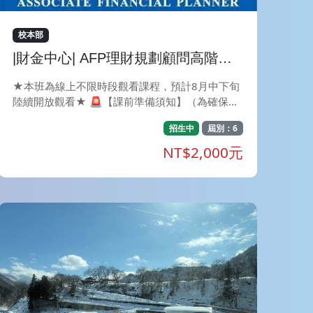
校本部
|財金中心| AFP理財規劃顧問高階證
照【NM2】學生限定
★本班為線上不限時段觀看課程，預計8月中下旬
陸續開放觀看★ 🚨【課前準備須知】（為確保您
的上課權益，請於繳費完成後，依下列步驟加入班
招生中
屆別：6
級群組完成報到流程！） 💬 加入官方 LINE：點
擊連結（https://lin.ee/pi5HuHJ）或搜尋 ID @91
NT$2,000元
3lkkqc 加入好友。 📤 回傳繳費憑證：請於官方 L
INE 回傳您的「姓名」及「繳費完成截圖」。 🎟️
領取上課連結：核對無誤，即發送「專屬課程群組
連結」邀請您入群！ (💡 課前提醒：詳細上課規
範與補課機制，請參閱報名頁面上方「備註」說明
⬆️) 🏢【報名對象資格】 ⚠️ 本培訓班僅限「東海
大學」學生報名(不含EMBA、碩士在職專班及進
修部)。 經查核若非本校學生將無法安排上課，並
扣除10% 行政手續費後辦理退費。 🎯【證照認證
介紹】 AFP（Associate Financial Planner）理財