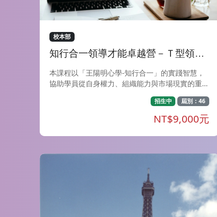
校本部
知行合一領導才能卓越營－Ｔ型領導
人才養成（週二）班
本課程以「王陽明心學-知行合一」的實踐智慧，
協助學員從自身權力、組織能力與市場現實的重重
限制，找出可行之道的策略性領導思維。 實務運
招生中
屆別：46
作上，學員們則透過「王陽明心學-知行合一」的
思維，找出企業內可行的改善事項，以實際的績效
NT$9,000元
提升而帶來職務升遷與組織影響力的提升。 「學
員證言」 一、成為T型人才 職涯發展更順利 以前
不管任何專案或工作處理，只從財務面去分析探
討。上過老師的課程後，讓我發覺，原來除了專業
技能外，還須要擴展自己的視野，若要在社會上
更上一層，不能侷限在Ｉ型人追逐，還需要有T型
人的寬度及知識。因為這樣的領悟，積極跟老師學
習求教，讓我迅速轉變，得到老闆更多的信任和倚
賴，受益良多。 --調味料製造廠 財務主管 Ivy