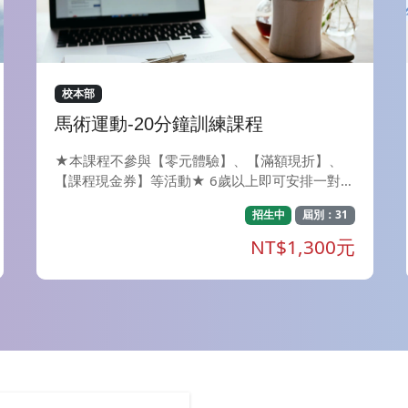
校本部
馬術運動-20分鐘訓練課程
★本課程不參與【零元體驗】、【滿額現折】、
【課程現金券】等活動★ 6歲以上即可安排一對一
教練課程 上課時間以預約時間為準 20分鐘體驗馬
招生中
屆別：31
兒漫步、快步、馬匹知識解說 馬背動作練習等 40
分鐘一對一課程為以上內容的延伸 上課穿長褲、
NT$1,300元
運動鞋到場即可，現場提供安全帽 若有特殊身體
狀況，請先諮詢合格醫師建議再報名 報名請用上
課者的資料註冊會員 20分鐘體驗馬兒漫步、快步
馬匹知識解說 馬背動作練習等 *上課請提前10分
鐘到場著裝（安全帽）、填寫上課資料 如果上課
無故逾20分鐘未到，會直接扣除該堂課，並取消
當天上課