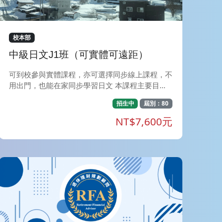
規劃顧問認證，不僅是一張具備高度專業獨立性的
證照，更是您邁向國際頂級 CFP&reg;（國際認證
高級理財規劃顧問）證照的關鍵入門鑰匙。順利通
過 AFP 測驗後，您將取得進階準備 CFP&reg; 證
校本部
照的資格，成為全球金融界推崇的專業理財顧問。
中級日文J1班（可實體可遠距）
💡 如何成為 AFP/CFP&reg; 持證人？學員必須於
「理財顧問認證協會」授權之教育訓練機構，完成
可到校參與實體課程，亦可選擇同步線上課程，不
必備科目的課程並取得結業證明（或具備符合抵免
用出門，也能在家同步學習日文 本課程主要目的
辦法之證照與學歷）；在通過兩階段測驗，並提交
在於，幫助學習者能在初級日語的架構底下，進一
相關工作經驗證明後，方可正式取得認證。 🔗
招生中
屆別：80
步於中級的階段提高學習內容，均衡發展聽、說、
【報考抵免資訊】 為協助您順利考取證照，請參
讀、寫之訓練，達到理解日本文化、習慣以及流
NT$7,600元
考以下由 CFP 認證協會提供之重要資訊： CFP 認
行、時事所需的日語能力。
證協會官網 新版課綱與銜接說明 學分／課程抵免
查詢