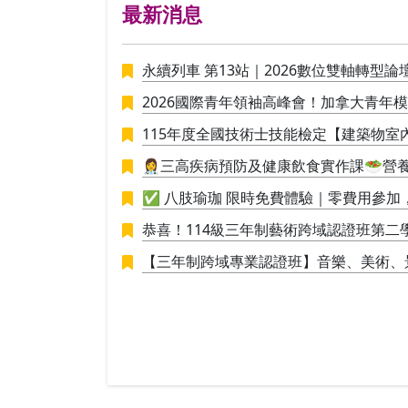
格 培養學員具備寬廣視野(診斷)、深度思辨(治療)
最新消息
與團隊建設(合作)的三大領導才能。
永續列車 第13站｜2026數位雙軸轉型論
2026國際青年領袖高峰會！加拿大青年
115年度全國技術士技能檢定【建築物室
👩‍⚕️三高疾病預防及健康飲食實作課🥗
接應用於生活
✅ 八肢瑜珈 限時免費體驗｜零費用參
恭喜！114級三年制藝術跨域認證班第二學期
進行學員學期成果展策展。
【三年制跨域專業認證班】音樂、美術、
創新思維與整合能力的新世代人才！