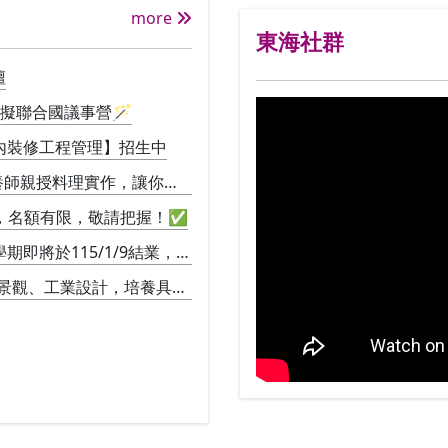
more
東海社群
壇
模擬聯合國議事營🪄
內裝修工程管理】招生中
營養師親授料理實作，讓你直
加，名額有限，敬請把握！✅
即將於115/1/9結業，並
景觀、工業設計，培養具備