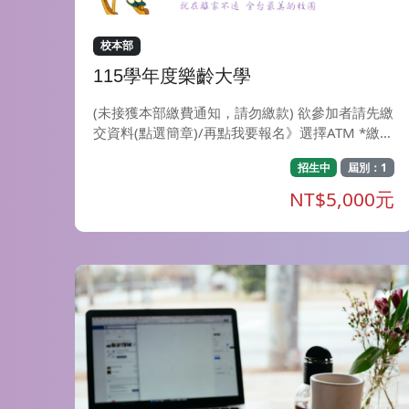
校本部
115學年度樂齡大學
(未接獲本部繳費通知，請勿繳款) 欲參加者請先繳
交資料(點選簡章)/再點我要報名》選擇ATM *繳費
* ※繳交資料： 將報名表（含照片2張及身份證正
招生中
屆別：1
反面影本一份）及健康調查表，直接郵寄至407台
中市西屯區東海大學 1175號信箱推廣部收。或傳
NT$5,000元
真04-23591611或email至goe@thu.edu.tw。 ※
簡章(請點選)