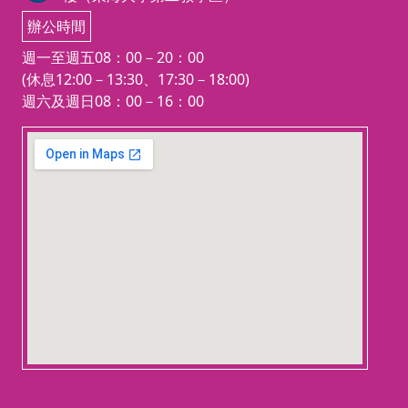
作與素描研究：每週四，夜間上課
辦公時間
（7：20-10：00）共18週，美術系
館上課
。
週一至週五08：00－20：00
F
、膠彩畫創作-揉紙揉箔技法實
(休息12:00－13:30、17:30－18:00)
作：每週四，夜間上課（7：20-0
週六及週日08：00－16：00
9：40）共18週，美術系館上課
。
G
、色彩理論與應用(一) 視覺設計
123 movies
：
每週四，夜間上課（7：20-09：
embedgooglemap.net
40）
共18週，省政大樓
上課
。
H
、
玩顏彩繪畫-心理表現與材料
創作：每週
六
，
下午上課（2：20-
5：00）共18週，美術系館上課
。
I
、
素描(一)
：每週六，下午上課
（2：20-5：00）共18週，美術系
館上課。
J
、
陶藝
：每週日，下午上課（4：
00-7：00）共18週，美術工坊上
課。