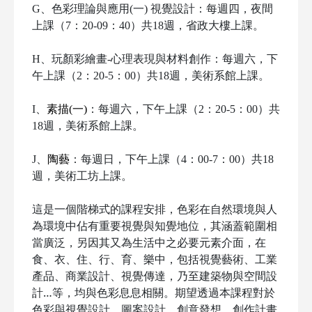
G
、色彩理論與應用(一) 視覺設計
：
每週四，夜間
上課（7：20-09：40）
共18週，省政大樓
上課
。
H
、
玩顏彩繪畫-心理表現與材料創作：每週
六
，
下
午上課（2：20-5：00）共18週，美術系館上課
。
I
、
素描(一)
：每週六，下午上課（2：20-5：00）共
18週，美術系館上課。
J
、
陶藝
：每週日，下午上課（4：00-7：00）共18
週，美術工坊上課。
這是一個階梯式的課程安排，色彩在自然環境與人
為環境中佔有重要視覺與知覺地位，其涵蓋範圍相
當廣泛，另因其又為生活中之必要元素介面，在
食、衣、住、行、育、樂中，包括視覺藝術、工業
產品、商業設計、視覺傳達，乃至建築物與空間設
計…等，均與色彩息息相關。期望透過本課程對於
色彩與視覺設計、圖案設計、創意發想、創作計畫