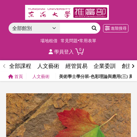
進階搜尋
場地租借
常見問題•常用表單
0
學員登入
全部課程
人文藝術
經管貿易
企業委訓
創意
首頁
人文藝術
美術學士學分班-色彩理論與應用(三) 風