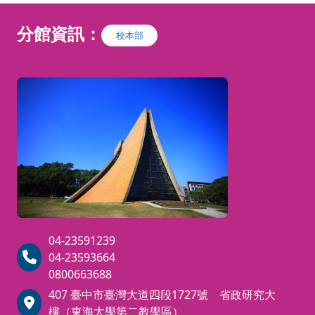
宴』。
分館資訊：
校本部
本期【美術學士學分班】開設課
程：
A
、
水墨工筆班：每週一，夜間上
課（7：00-9：40）共18週，省政
大樓
上課
B
、漆畫創作-螺鈿：每週二，夜間
上課（7：20-10：00）共18週，美
術系館上課
C
、
：每週二，下午上
輕鬆做金工
課（7：20-09：40）共18週，美術
系館上課
D
、色彩理論與應用(三) 風景色彩
04-23591239
的重返與再現
：
每週二，夜間上課
04-23593664
（
7
：20-09：40
共18週，省政大樓
0800663688
上課
。
407 臺中市臺灣大道四段1727號 省政研究大
E
、古典油畫技法（一）：基底製
樓（東海大學第二教學區）