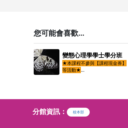
您可能會喜歡...
理學學士學分
變態心理學學士學分班
『專門職業及技術
★本課程不參與【課程現金券】
理
師考試』，所
等活動★
分證明亦非醫事人
了解我們在關係
「本課程無法應『專門職業及技
憑著模稜兩可的感覺，而是掌握繪畫的思維去看待一幅畫。
的角色。
執照，不得據以執
人員高等考試心理 師考試』，所
事人員法規所定業
取修讀證明或學分證明亦非醫事
同走入關係的繁花
學習在衝突與受
員證書或 執業執照，不得據以執
的互動中，尋得一
內心的定錨點。
，終其一生都活在
行心理師法等醫事人員法規所定
員也可自主選擇喜歡的媒材進行實操。
課。
將艱難的磨合轉
分館資訊：
。在各式各樣的關
務內容」
校本部
長的養分。
彼此，也難免在此
生病」時，遠離人
介紹心理學領域中對於偏差行為