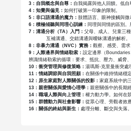
3
：自我概念與自尊：
自我揭露與他人回饋。低自
4
：知覺與偏見：
如何打破第一印象的限制。
5
：非口語溝通的魔力：
肢體語言、眼神接觸與微
6
：積極傾聽與同理心訓練：
同理與同情的區別。
7
：溝通分析（
TA
）入門：
父母、成人、兒童三種
互補溝通、交錯溝通與曖昧溝通的解析。
8
：非暴力溝通（
NVC
）實務：
觀察、感受、需求
9
：人際邊界與情緒勒索：
設定邊界（
Boundaries
辨識情緒勒索的循環：要求、抵抗、壓力、威脅
10
：衝突管理與修復策略：
湯瑪斯
-
克里曼衝突處
11
：情緒調節與自我照顧：
在關係中維持情緒穩
12
：原生家庭對人際關係的投影：
家庭系統中的
13
：親密關係與愛情心理學：
親密關係中的長期
14
：職場人際與向上管理：
權力動力學。如何在
15
：群體動力與社會影響：
從眾心理、旁觀者效
16
：關係的終結與新生：
處理分離、斷交與失落