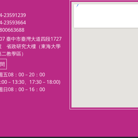
課程設計：
療
123 movies
修
1.
心靈的詮釋高於技巧的追求：音
embedgooglemap.net
4-23591239
、
樂不僅僅是技巧的展現，更多的是
4-23593664
進
情感的表達，正確的詮釋方式應該
800663688
，
用心去感受音樂，而非只注重技巧
407 臺中市臺灣大道四段1727
與
的難度，讓每首歌曲都能傳遞真摯
號 省政研究大樓（東海大學
。
的情感和信仰。
第二教學區）
一
2.
融合藝術性思維：音樂是一種抽
者
間
象的藝術形式，正因如此，它更能
心
五08：00－20：00
.
激發無限的想像空間，用心靈與思
:00－13:30、17:30－18:00)
.
維的結合，讓聲音傳遞出心中的畫
日08：00－16：00
面。
3.
促進心理與身體健康：音樂的詮
釋與心理、身體狀態密切相關。將
心理學的概念融入學習過程，透過
正確的呼吸運作方式可以幫助學員
在音樂學習中獲得更深層的成長與