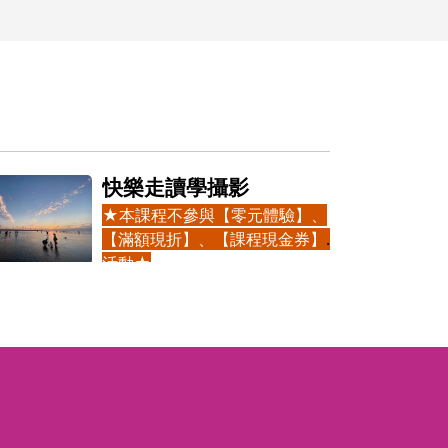
快樂走讀學攝影
★本課程不參與【零元體驗】、
【滿額現折】、【課程現金券】等
活動★
█課程目標
1.
建立正確的拍照觀念，用照片紀
錄人文歷史與心情寫照。
2.
學習用手機修圖AＰＰ將照片稍
加後製微調保存。
█課程特色：
在走讀台中周邊景點的同時，利用