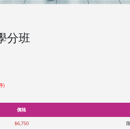
學分班
序)
價格
$6,750
限