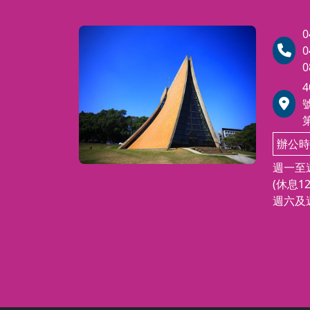
我保護的直覺；但
診斷分類、心理病理理論、與治
自於對內在運作機
等方面的研究成果與應用，以期
0
課學生能夠對於偏差行為的症狀
0
參與者進行深度的
成因、與治療方式有初步了解，
0
對自我概念與互動
而能夠增加對於心理健康的重視
思，我們將共同探
並且增加對偏差行為的防治能力
探究人類的心理病理之研究興趣
變態心理學為台灣藝術治療學會
般會員欲申請專業會員時，申請
辦公時
須必備的五門基礎課程【1.變態
週一至週
理學2.人格心理學3.發展心理學4
(休息12
諮商與心理治療（理論、技術）5
週六及週
藝術創作相關課程】之一。