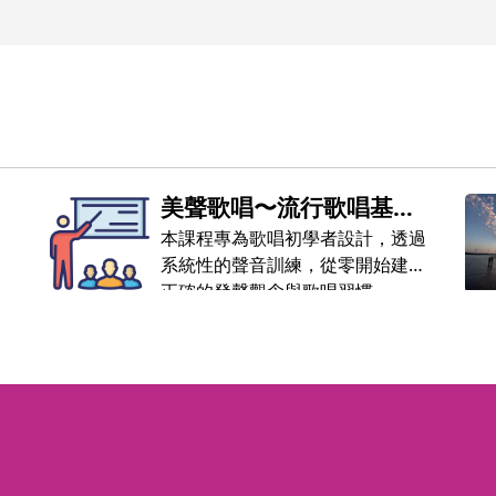
美聲歌唱〜流行歌唱基礎
班（Pop Vocal Basics）
本課程專為歌唱初學者設計，透過
系統性的聲音訓練，從零開始建立
正確的發聲觀念與歌唱習慣。
術
以古典美聲為基礎，幫助學員扎實
打好歌唱基本功。
人
在此基礎上，進一步學習國語、台
語與英文等多語言現代流行歌曲，
業
提升咬字清晰度與情感表達力，逐
步找回聲音的自信與音樂的樂趣。
的