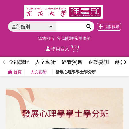
進階搜尋
場地租借
常見問題•常用表單
0
學員登入
全部課程
人文藝術
經管貿易
企業委訓
創意
首頁
人文藝術
發展心理學學士學分班