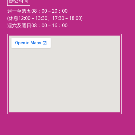
辦公時間
週一至週五08：00－20：00
(休息12:00－13:30、17:30－18:00)
週六及週日08：00－16：00
123 movies
embedgooglemap.net
成年後的我們，習慣了凡
「產出」、要有「結果」
興趣都要變得「有用」。
課，想邀請你把「實用」
外，把「好奇心與玩心」
室，放下對完成度的執著
個單純而快樂的自己。
這不是一堂教你成為作家
「出版課」，而是一場關