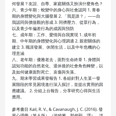
何發展？友誼、自尊、家庭關係又扮演什麼角色？
六、青少年期：蛻變中的身心與社會認同 1. 青春
期的身體變化與大腦發展 2. 「我是誰？」——自
我認同與價值觀的形成 3. 同儕壓力、從眾行為，
以及青少年偏差行為的成因與預防
七、成年期：工作、愛情與自我實現 1. 成年初
期、中年期的身體變化與心理調適 2. 親密關係的
建立 3. 職涯發展、休閒生活，以及中年危機的心
理意涵
八、老年期：優雅老去，面對生命終章 1. 身體與
認知功能的自然老化、退休後的社會角色轉變，以
及如何健康面對死亡、哀傷與失落。
九、期末學習成果發報告 1. 各組針對人生某一發
展階段的常見困境進行深入探討，並提出實用的因
應建議。 2. 分組上台報告，分享研究心得與生活
應用。
參考書目 Kail, R. V., & Cavanaugh, J. C. (2016). 發
展心理學（第 6 版）（游婷雅、郭俊顯，譯）。洪