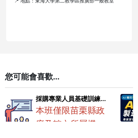
📍
地點：東海大學第二教學區推廣部一般教室
您可能會喜歡...
採購專業人員基礎訓練班
第一期(苗栗縣政府專班)
本班僅限苗栗縣政
府及轄內所屬機
產業人
助製
.........
關、學校及鄉鎮市