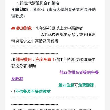
3.
跨世代溝通與合作策略
👩
🏫
講師：
陳黛芬（東海大學教育研究所專任助
理教授）
1.
年滿
45
歲以上之中高齡者
👥
參加對象：
2.
退休後再就業意願，或有職涯
轉銜
需求之中高齡及高齡者
-----------------------------------------------------------------------
--------------------------------------
💰
課程費用：完全免費！
(
勞動部勞動力發展署中
彰投分署補助
)
前
22
位
報名者
提供午餐
及教材
；
第
23
位起
可
免費聽課
，
但
不供餐及不提供教材
-----------------------------------------------------------------------
--------------------------------------