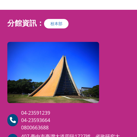
詳閱招
敏捷
公所等各單位人員
簡
章..........
分館資訊：
校本部
才能參加
＊欲以
助身分
基本資料請務必填
訓者未
職訓E
寫服務機關+統編及
成報名
未接獲
職稱，以利判定是
部繳費
知，請
否符合參訓資格。
繳款
依 據：
＊自費
（一）行政院公共工程委員會100
訓者，
年1 月5 日工程企字第100000010
先加入
40 號令發布「採 購專業人員資格
04-23591239
部成為
考試訓練發證及管理辦法」辦理。
04-23593664
員後來
（二）行政院公共工程委員會115
0800663688
詢問是
年1月26日工程企字第115010003
407 臺中市臺灣大道四段1727號 省政研究大
還有名