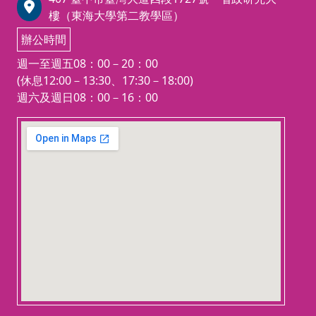
6號『114年度「採購專業人員訓
樓（東海大學第二教學區）
額，再
練」之評鑑考核結果」函辦理。
繳費
辦公時間
（三）苗栗縣政府115年3月26日
https:/
決標公告案號115044f辦理。
週一至週五08：00－20：00
2:00
(休息12:00－13:30、17:30－18:00)
學員一
週六及週日08：00－16：00
續後，
查，並
123 movies
繳費，
embedgooglemap.net
名單，
若未能
自動放
訓。
學費7,
結業後由
僅需自費
者還得
（補助
全額補