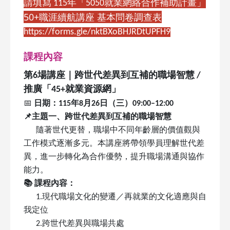
請填寫 115年「5050就業網絡合作補助計畫」
50+
職涯續航講座 基本問卷調查表
https://forms.gle/nktBXoBHJRDtUPFH9
課程內容
第6場講座｜跨世代差異到互補的職場智慧 /
推廣「45+就業資源網」
📅
日期：115年8月26日（三）09:00–12:00
📌
主題一、跨世代差異到互補的職場智慧
隨著世代更替，職場中不同年齡層的價值觀與
工作模式逐漸多元。本講座將帶領學員理解世代差
異，進一步轉化為合作優勢，提升職場溝通與協作
能力。
📚
課程內容：
1.
現代職場文化的變遷／再就業的文化適應與自
我定位
2.
跨世代差異與職場共處