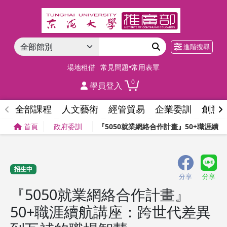
進階搜尋
場地租借
常見問題•常用表單
0
學員登入
全部課程
人文藝術
經管貿易
企業委訓
創意
首頁
政府委訓
『5050就業網絡合作計畫』50+職涯
招生中
分享
分享
『5050就業網絡合作計畫』
50+職涯續航講座：跨世代差異