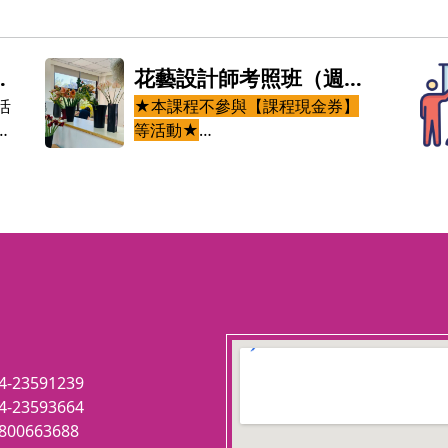
古琴入門班
★本課程不參與【零元體驗】、
【滿額折現】、【課程現金券】等
活動
古琴入門班
「琴棋書畫」並稱於世，
「琴」為四藝之首，古之
「琴」即今之「古琴」。古
琴，源自中國，又稱瑤琴、
玉琴與七弦琴，音域寬廣，
音色深沉，餘音悠遠，最早
123 movies
可追溯於三皇五帝神話時
embedgooglemap.net
4-23591239
期，至兩宋成為儒家生活世
4-23593664
界中的代表器物之一，至今
800663688
已有三千年以上歷史。古