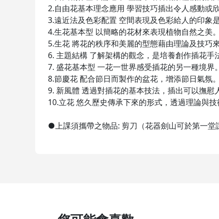
2.自由花基本理念應用 學習技巧插出令人感動或
3.遠近法及色彩配置 空間表現及色彩給人的印
4.生花基本型 以簡略的花材來表現植物自然之美
5.生花 將花的秩序和美麗的型態藉由理論及技巧
6. 主題結構 了解架構的觀念，是培養創作插花
7. 盛花基本型 一花一世界感受插花的另一種境界
8.節慶花 配合節日而製作的盆花，增添節日氣氛
9. 新風體 透過對插花的基本技法，插出可以撫
10.立花 悠久歷史傳承下來的形式，透過理論與
●上課須攜帶之物品: 剪刀（花器劍山可於第一堂