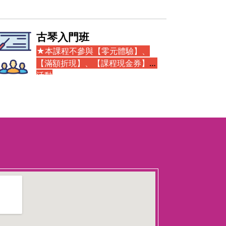
創意造型氣球歡樂班
★本課程不參與【零元體
驗】、【滿額折現】、【課程
現金券】等活動
創意造型氣球歡樂班
上課日期：115/10/21〜115/1
1/11週三PM07:00-PM09:4
0，計4週。
以「氣球」為主題，結合科
學原理與創意活動，讓學員
在實作中學習。例如透過氣
球膨脹與收縮，探討空氣壓
力與體積變化的概念，並搭
配簡單實驗加深理解。
課程
強調「動手操作」與「生活