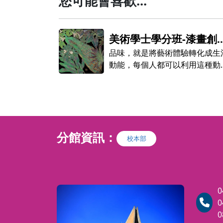
您可能會喜歡...
-漆畫創
花藝設計師考照班（週二
驗轉化成生活
午班）
★本課程不參與【課程現金券】
利用這種動能
等活動★
。 ──建築
系列課程，期
味．藝術的饗
分館資訊：
校本部
班】開設課
週一，夜間上
共18週，省政
0
0
每週二，夜間
0
）共18週，美