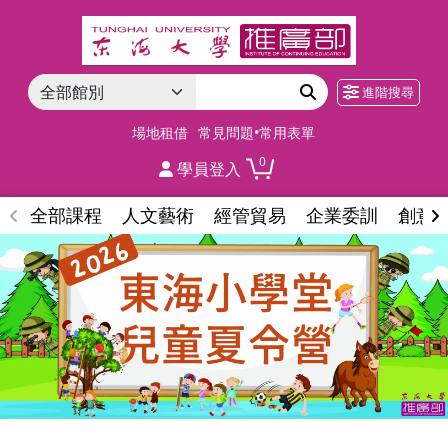
進階搜尋
場地租借
常見問題•常用表單
0
學員登入
全部課程
人文藝術
經管貿易
企業委訓
創意