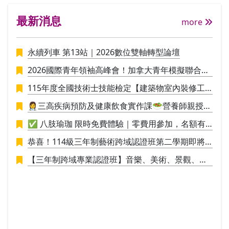
由29個國家的花藝設計師組織所集結而成
文化
最新消息
之國際性花藝社團WAFA(The World Associ
more
ation of Flower Arrangers），並定期參與
WAFA所主辦，三年一次的「世界大會」。
永續列車 第13站｜2026數位雙軸轉型論壇
透過活動加深與全球花壇的交流。 此外，
並與德國FDF(Fachverband Deutscher Flor
2026國際青年領袖高峰會！加拿大青年模擬聯合國
isten 德國花藝專家協會）維持良好交誼，
議事營🪄
不定期有講師徵聘、參訪德國當地花藝講習
115年度全國技術士技能檢定【建築物室內裝修工
等互動往來。期能透過國際化的視野，達到
程管理】招生中
👩‍⚕️三高疾病預防及健康飲食實作課🥗營養師親授料
花藝造型技術之交流，為花藝技術之提升做
理實作，讓你直接應用於生活
努力。 Ⅱ、ＡＦＣＡ證照： ＡＦＣＡ亞洲花
✅ 八肢瑜珈 限時免費體驗｜零費用參加，名額有
藝文化協會由日本花阿彌花藝學校校長創
限，敬請把握！✅
恭喜！114級三年制藝術跨域認證班第二學期即將
辦，從學校系統學習歐洲花卉設計的核心，
於115/1/9結業，並進行學員學期成果展策展。
課程知識和獨創性將指導花藝設計的基礎知
【三年制跨域專業認證班】音樂、美術、景觀、工
識開始到掌握設計師所需的技能，傳承更多
業設計，培養具備創新思維與整合能力的新世代人
的設計理論與新理念，提高插花技術儲備第
才！
二專長考取國際花藝設計師證照。本課程中
使用的教科書不僅說明每個項目的主題，製
作技巧，尚提供合適的花卉材料，授課時的
教學建議，花卉文化背景，文化訊息等。 II