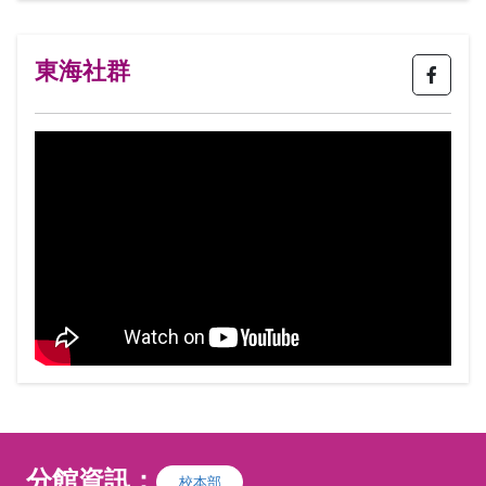
I台灣築環境美學交流協會 築環境美學，是
構築生活環境的一種美學，以築起名是為美
學由心築起，由生活空間築起，由活動環境
東海社群
起，由人與人之間互動築起，由人與自然互
動築起，再回到自己內心深處，感受靜寂之
美，感受豐華之美，感受和諧之美，感受律
動之美。因應東西方美學及各國民情文化的
區別，美學發展出各式各樣的精彩性及多樣
性，本會以培養花藝設計師為主要任務，提
供多方位及不同類型的選擇性教育，推廣並
輔導專業人才的產出，提升就業機會及教學
方向。
分館資訊：
校本部