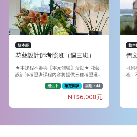
校本部
校本
花藝設計師考照班（週三班）
德文
★本課程不參與【零元體驗】活動★ 花藝
可到
設計師考照班課程內容將提供三種考照選
程，
擇，學員可依需求於開課日和老師議定考照
球約
招生中
確定開課
屆別：44
種類（可諮詢老師意見），老師將依據學員
洲人
所選擇的證照別教授課程。 Ⅰ、NFD證照：
語言
NT$6,000元
財團法人日本花藝設計師協會(NFD)， 成立
能有
於1967年（昭和42年），1969 年經文部
文化
大臣（今文部科學大臣）審核通過後，成為
方面
正式認證之花藝設計師社團。以有效推廣花
夠瞭
藝暨相關藝文活動為宗旨，為一全國性之社
體需
團。 此外，NFD 也以日本代表團身分參加
提升