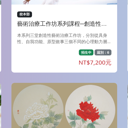
校本部
藝術治療工作坊系列課程─創造性藝
術治療多元專題工作坊
本系列三堂創造性藝術治療工作坊，分別從具身
性、自我功能、原型敘事三個不同的心理動力層面
切入藝術與戲劇創作的歷程，將邀請參與者在藝術
招生中
屆別：6
與戲劇的探索中，重新經驗並梳理自己與內在的關
係，走向更完整、更有創造性的自我整合。 ＊
NT$7,200元
〈具身性的創作歷程探索工作坊〉從具身性圖像(E
mbodied Image)與過渡性現象(Transitional Phen
omena)出發，邀請參與者從創作中的具身感知走
入意義的創造，經驗到客體如何被賦予心理功能與
意義。 ＊〈藝術治療中的適應性退行療法工作
坊〉深入精神分析中「為自我服務的退行」概念，
體驗退化性媒材的運用，在安全退化中處理早期的
心理創傷，探索融合與攻擊等原初驅力如何在藝術
治療中被涵容、轉化為創造力。 ＊神話，是人類
心靈深處的共通語言，〈遇見內在女神&mdash;&