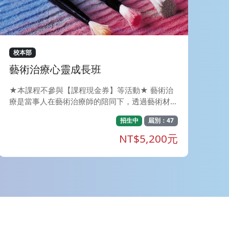
機制，請參閱報名頁面上方「備註」說明⬆️ ) 4.本
班限東海RFA課程舊生報名,請於報名頁面備註上
課模式「實體」、「直播」、「函授」。如有誤報
將退費並收取一成手續費。 📌【課程宗旨】 1.建
構權威專業：本課程由國內頂尖退休與金融專家學
校本部
者親自設計，內容最貼近台灣在地實務需求 。提
藝術治療心靈成長班
供學員扎實的退休理財知識，並以輔導取得 RFA
證照為首要目標 。 2. 接軌國際認證：取得 RFA 課
★本課程不參與【課程現金券】等活動★ 藝術治
程結業證明，可認列 CFP&reg;/AFP 之 NM5模組
療是當事人在藝術治療師的陪同下，透過藝術材料
時數，讓您的專業資歷與國際標準無縫接軌 。 3.
的運用創作，做為自我表達及內省的方法(BAA
全方位顧問育成：培育您洞察客戶需求，引導客戶
招生中
屆別：47
T)。 在藝術治療中，重視的是過程與參與者的感
提早佈局「第三人生」，共創安心富足的退休新篇
受，而不是作品的好壞，因此參與者無須具備藝術
NT$5,200元
章 。 🌟【獨家亮點】歷屆 RFA 通過率破 75%，
創作的技巧。 這是一個透過創作與心對話的旅
選對課程一舉過關！ 🏆 歷屆 RFA 通過率 &gt; 7
程，在旅行中，遇見他人，在心與心的交會中，照
5% ｜ 學員滿意度 99% 報名即享三大獨家加值服
見自己靈魂更深刻與澄清的面貌。
務，全方位強化您的應試實力： 📺 錄影展延：觀
看權限延長至下個考試梯次（如：報考10月班可
看至隔年5月），複習更彈性！ 📈 總經講座：以
宏觀視角與大數據分析，提升資產配置專業度。
🔄 終身學習：舊生享回班旁聽優惠，隨時更新法