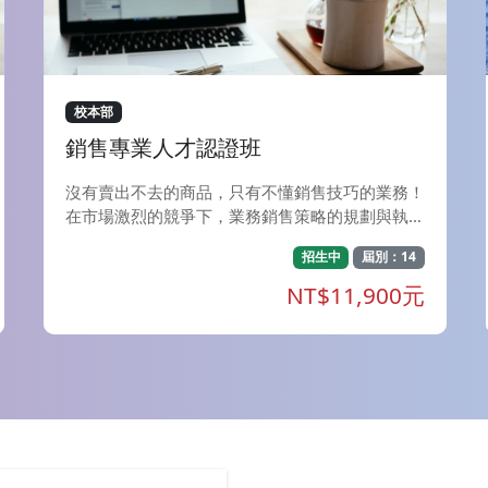
館上課。 F、膠彩畫創作-揉紙揉箔技法實作：每
週四，夜間上課（7：20-09：40）共18週，美術
系館上課。 G、色彩理論與應用(一) 視覺設計：每
週四，夜間上課（7：20-09：40）共18週，省政
大樓上課。 H、玩顏彩繪畫-心理表現與材料創
校本部
作：每週六，下午上課（2：20-5：00）共18
銷售專業人才認證班
週，美術系館上課。 I、素描(一)：每週六，下午
上課（2：20-5：00）共18週，美術系館上課。
沒有賣出不去的商品，只有不懂銷售技巧的業務！
J、陶藝：每週日，下午上課（4：00-7：00）共1
在市場激烈的競爭下，業務銷售策略的規劃與執
8週，美術工坊上課。 培養學生對水墨工筆的鑑賞
行，扮演 著關係市場存亡的重要關鍵，業務銷售
和創造能力,並創造出具備現代特徵的當代工筆繪
招生中
屆別：14
人才更是企業開疆拓土的重要戰力！ 身為第一線
畫
戰將，唯有具備業務 行銷十八般武藝，才能輕易
NT$11,900元
突破業績瓶頸，讓收入再創新高！