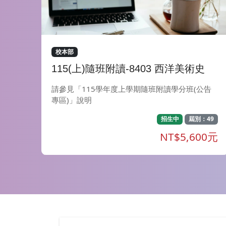
校本部
115(上)隨班附讀-8403 西洋美術史
請參見「115學年度上學期隨班附讀學分班(公告
專區)」說明
招生中
屆別：49
NT$5,600元