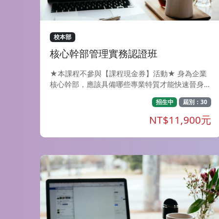
也會透過讀物、會話練習、遊戲等多樣化的方式，
讓學習者在最短的時間內將新學到的內容應用於
聽、說、讀、寫。 教材說明-日文J1班~日文J8班使
用的教材為大家的日本語改訂版，共計4冊50課，
校本部
預計分為8期上完(即日文J1班~日文J8班)。 欲報考
核心幹部管理實務認證班
日文檢定考試者，完成日文J1班~J4班課程者建議
可報考N5，完成日文J5班~日文J8班課程者建議可
★本課程不參與【課程現金券】活動★ 身為企業
報考N4。
核心幹部，應該具備哪些專業特質才能快速晉身決
策圈？ 不同位階主管應該具備哪些管理 實務技
招生中
屆別：30
巧？ 面對主管要求及部屬挑戰，又該如何有效解
決？ 能夠扮演好承上啟下的主管角色，並充 實自
NT$11,900元
身的管理實務技能，才能帶領團隊朝同一目標邁
進！