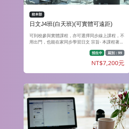
校本部
日文J4班(白天班)(可實體可遠距)
可到校參與實體課程，亦可選擇同步線上課程，不
用出門，也能在家同步學習日文 宗旨- 本課程著重
輕鬆、快樂地學習日語，教師以淺顯易懂的解說方
招生中
屆別：99
式，搭配生動有趣的對話練習，讓學員輕鬆自然地
熟悉並使用日語。為學員創造大量接觸日語的環
NT$7,200元
境，讓學員在學習過程中確實提升聽、說、讀、寫
四項技能。 特色- 經由教師深入淺出的文法解說再
搭配課堂練習題，學員在課堂上便能掌握到該如何
靈活應用文型。課堂中讓學員透過會話演練來應用
所學，加強日語應用能力。此外，教師亦會透過P
PT或動畫來介紹日本民俗風情(像是日本的新年、
女兒節、七夕等)，學員能夠更加認識日本文化與
時事，讓學習與實際情境不脫節，加深學習的興
趣。 目標- 在良好的學習環境下，輕鬆快樂地學習
日語。各課內容除搭配練習題來加深句型應用外，