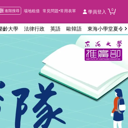
0
進階搜尋
場地租借
常見問題•常用表單
學員登入
樂齡大學
法律行政
英語
歐韓語
東海小學堂夏令