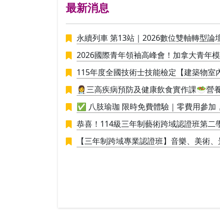
最新消息
永續列車 第13站｜2026數位雙軸轉型論
2026國際青年領袖高峰會！加拿大青年
115年度全國技術士技能檢定【建築物室
👩‍⚕️三高疾病預防及健康飲食實作課🥗
接應用於生活
✅ 八肢瑜珈 限時免費體驗｜零費用參
恭喜！114級三年制藝術跨域認證班第二學期
進行學員學期成果展策展。
【三年制跨域專業認證班】音樂、美術、
創新思維與整合能力的新世代人才！