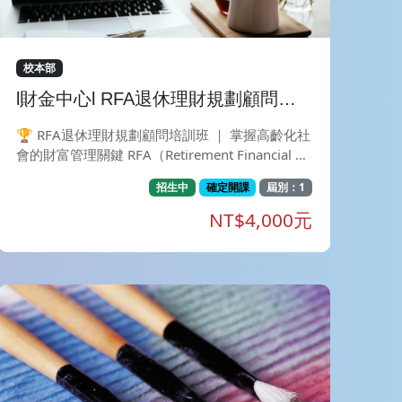
注意力，安全精準流暢地執行每一個動作， 完美
雕塑，開心減壓，對抗老化，達到身心靈合一。 *
熟練動作後如舞蹈般，行雲流水地動作與飆汗。
校本部
l財金中心l RFA退休理財規劃顧問培
訓【舊生Pro回流班】
🏆 RFA退休理財規劃顧問培訓班 ｜ 掌握高齡化社
會的財富管理關鍵 RFA（Retirement Financial Ad
visor）退休理財規劃顧問，是全台首張專為台灣
招生中
確定開課
屆別：1
本土退休環境設計的培訓與認證證照 。本課程旨
在提升從業者之退休規劃專業素養，建立穩健的財
NT$4,000元
務觀，並協助客戶進行全方位的「第三人生」準備
。 🚨【課前準備】（為確保您的上課權益，請於
繳費完成後，依下列步驟加入班級群組完成報到流
程！） 1.💬 加入官方 LINE：點擊連結（https://li
n.ee/9axWg9X）或搜尋 ID @168onmvq 加入好
友。 2. 📤 回傳繳費憑證：請於官方 LINE 回傳您
的「姓名」及「繳費完成截圖」。 3. 🎟️ 領取上課
連結：核對無誤，即發送「專屬課程群組連結」邀
請您入群！ (💡 課前提醒：詳細上課規範與補課