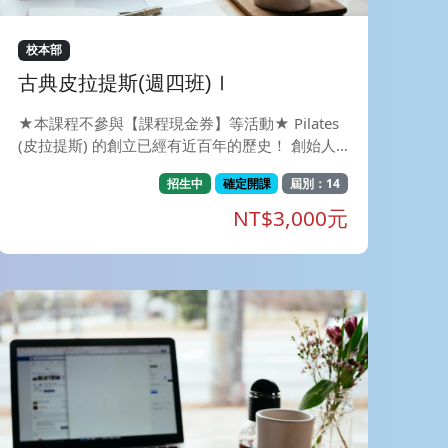
校本部
古典皮拉提斯(週四班)Ⅰ
★本課程不參與【課程現金券】等活動★ Pilates
(皮拉提斯) 的創立已經有近百年的歷史！ 創始人J
oseph Pilates(約瑟夫.皮拉提斯)為德國的運動家，
招生中
確定開課
屆別：14
為了增強自己的體能，研發出的運動。 同時被用
為第一次世界大戰士兵受傷後的復健。 因此皮拉
NT$3,000元
提斯最早就和復健、物理治療、運動科學有著密不
可分的關係。 透過安全、漸進式的動作設計, 能
幫助您提升核心肌群的力量並雕塑體態；追求「加
強核心肌群、訓練身體的穩定度及協調性」 為初
學者最入門的的選擇！只需要一張瑜珈墊就可以開
始訓練。 課程目標：在正確的呼吸方式下，經由
動作層層堆疊之引導，安全又精準地訓練肢體，
達到控制核心，脊椎穩定，肌肉延展之效果。 *矯
正日常不良姿勢造成的失衡體態。 *雕塑體線讓身
型變得修長而均勻。 *透過皮拉提斯呼吸法，集中