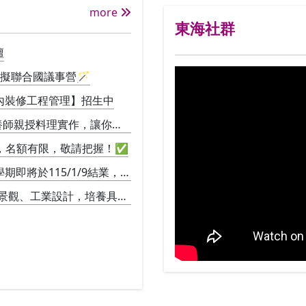
more
東海社群
壇
模擬聯合國議事營🪄
內裝修工程管理】招生中
營養師親授料理實作，讓你直
加，名額有限，敬請把握！✅
即將於115/1/9結業，並
景觀、工業設計，培養具備