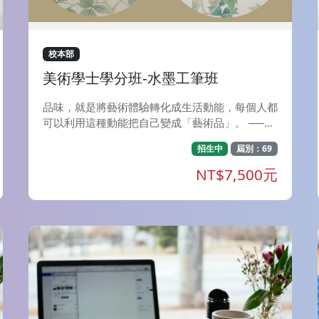
mdash;戲劇探索工作坊〉，將以深度心理學的視
角為基底，結合創意有趣的戲劇治療方法，帶領參
與者展開一場向內探索的英雌之旅。 看見與共
鳴：以《尋找內在女神》為引，探索並辨識那些潛
校本部
藏在你生命經驗中的原型特質。 化身與演繹：透
美術學士學分班-水墨工筆班
過戲劇分組共創，將女神的故事立體化，在安全的
空間中展演神話的關鍵片段。 脆弱與轉化： 探討
品味，就是將藝術體驗轉化成生活動能，每個人都
女神在故事中的掙扎與挑戰，以創意尋找轉化的力
可以利用這種動能把自己變成「藝術品」。 ──建
量。 對話與整合：與內在女神展開深度對談，接
築作家 陳世良 「美術學士學分班」系列課程，期
納光影交錯的自己，譜寫全新的整合對話。 無論
招生中
屆別：69
望帶給您『美學的品味．藝術的饗宴』。 本期
你目前正處於生命的哪個階段，只要你渴望更深刻
【美術學士學分班】開設課程： A、水墨工筆班：
NT$7,500元
地理解自己，都歡迎你帶著開放的心，在神話與戲
每週一，夜間上課（7：00-9：40）共18週，省
劇的交織中，來這裡與你的內在女神相遇。
政大樓上課 B、漆畫創作-螺鈿：每週二，夜間上
課（7：20-10：00）共18週，美術系館上課 C、
輕鬆做金工：每週二，下午上課（7：20-09：4
0）共18週，美術系館上課 D、色彩理論與應用
(三) 風景色彩的重返與再現：每週二，夜間上課
（7：20-09：40共18週，省政大樓上課。 E、古
典油畫技法（一）：基底製作與素描研究：每週
四，夜間上課（7：20-10：00）共18週，美術系