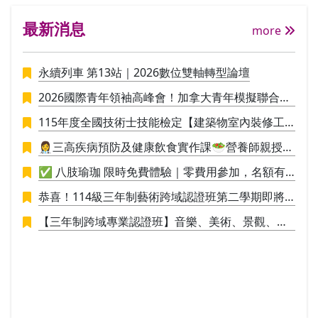
由29個國家的花藝設計師組織所集結而成
文化
最新消息
之國際性花藝社團WAFA(The World Associ
more
ation of Flower Arrangers），並定期參與
WAFA所主辦，三年一次的「世界大會」。
永續列車 第13站｜2026數位雙軸轉型論壇
透過活動加深與全球花壇的交流。 此外，
並與德國FDF(Fachverband Deutscher Flor
2026國際青年領袖高峰會！加拿大青年模擬聯合國
isten 德國花藝專家協會）維持良好交誼，
議事營🪄
不定期有講師徵聘、參訪德國當地花藝講習
115年度全國技術士技能檢定【建築物室內裝修工
等互動往來。期能透過國際化的視野，達到
程管理】招生中
👩‍⚕️三高疾病預防及健康飲食實作課🥗營養師親授料
花藝造型技術之交流，為花藝技術之提升做
理實作，讓你直接應用於生活
努力。 Ⅱ、ＡＦＣＡ證照： ＡＦＣＡ亞洲花
✅ 八肢瑜珈 限時免費體驗｜零費用參加，名額有
藝文化協會由日本花阿彌花藝學校校長創
限，敬請把握！✅
恭喜！114級三年制藝術跨域認證班第二學期即將
辦，從學校系統學習歐洲花卉設計的核心，
於115/1/9結業，並進行學員學期成果展策展。
課程知識和獨創性將指導花藝設計的基礎知
【三年制跨域專業認證班】音樂、美術、景觀、工
識開始到掌握設計師所需的技能，傳承更多
業設計，培養具備創新思維與整合能力的新世代人
的設計理論與新理念，提高插花技術儲備第
才！
二專長考取國際花藝設計師證照。本課程中
使用的教科書不僅說明每個項目的主題，製
作技巧，尚提供合適的花卉材料，授課時的
教學建議，花卉文化背景，文化訊息等。 II