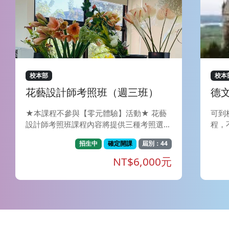
校本部
校本
花藝設計師考照班（週三班）
德文
★本課程不參與【零元體驗】活動★ 花藝
可到
設計師考照班課程內容將提供三種考照選
程，
擇，學員可依需求於開課日和老師議定考照
球約
招生中
確定開課
屆別：44
種類（可諮詢老師意見），老師將依據學員
洲人
所選擇的證照別教授課程。 Ⅰ、NFD證照：
語言
NT$6,000元
財團法人日本花藝設計師協會(NFD)， 成立
能有
於1967年（昭和42年），1969 年經文部
文化
大臣（今文部科學大臣）審核通過後，成為
方面
正式認證之花藝設計師社團。以有效推廣花
夠瞭
藝暨相關藝文活動為宗旨，為一全國性之社
體需
團。 此外，NFD 也以日本代表團身分參加
提升