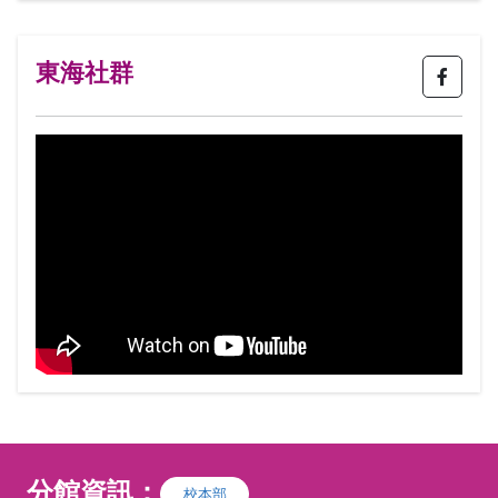
I台灣築環境美學交流協會 築環境美學，是
構築生活環境的一種美學，以築起名是為美
學由心築起，由生活空間築起，由活動環境
東海社群
起，由人與人之間互動築起，由人與自然互
動築起，再回到自己內心深處，感受靜寂之
美，感受豐華之美，感受和諧之美，感受律
動之美。因應東西方美學及各國民情文化的
區別，美學發展出各式各樣的精彩性及多樣
性，本會以培養花藝設計師為主要任務，提
供多方位及不同類型的選擇性教育，推廣並
輔導專業人才的產出，提升就業機會及教學
方向。
分館資訊：
校本部