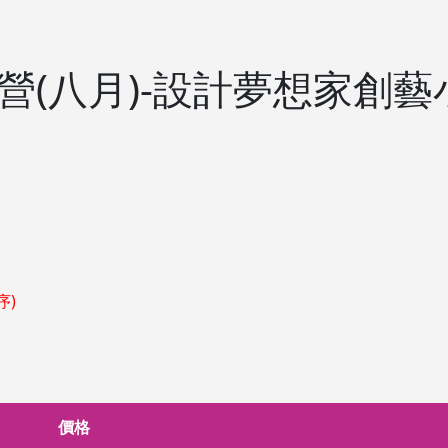
令營(八月)-設計夢想家創
序)
價格