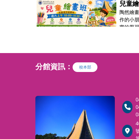
兒童
令營
陶然繪
：我是
作的小
實的學
在這裡
意、滋
分館資訊：
校本部
0
0
0