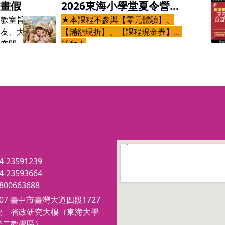
繪畫假日班
2026東海小學堂夏令營
畫教室旨在提供喜愛藝術創
(八月)─8/18-8/20小馬FU
★本課程不參與【零元體驗】、
朋友、大朋友一個愉快且充
【滿額現折】、【課程現金券】等
N假趣
習空間。
活動★
2
在東海校園內上課讓您的孩子安全
，可以釋放壓力、揮灑創
本梯次為8/18-8/20
學習 透過與馬兒相處，學習馬術
(
伊
養美感，陶然自得。
請用小朋友的資料註冊報名(姓
的同時，加強品格，培養興趣愛
htt
名、身分證字號、生日→保險用)
室
好。
當
電話及Mail填家長的
從陌生害怕到熟練親近，讓孩子認
也
小朋友註冊後請到會員資料中把家
識有趣美麗的大動物，在玩樂中學
傳奇
長姓名填入公司位置
習，同時也在學習中玩樂。
與
提升自信與團隊默契，與馬兒一同
開
123 movies
參與成長，互相扶持、互相信任，
在
embedgooglemap.net
認識馬兒同時學會尊重生命與愛護
4-23591239
將
動物。
4-23593664
電
800663688
透
的
407 臺中市臺灣大道四段1727
一
號 省政研究大樓（東海大學
到
第二教學區）