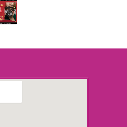
026東海小學堂夏令營
八月)─特斯拉的閃電實驗
索科學營
完整資訊：
ps://ithu.tw/3Ti4m
一道閃電劃破天空，電力的奧秘
悄悄改變了世界。
科學家 Nikola Tesla 的創新
想像，讓交流電點亮了城市，也
啟了現代科技的時代。
這個充滿驚奇的夏令營裡，孩子
化身為小小科學家，走進神奇的
學世界！
過有趣的實驗與動手操作，從電
基本原理到創意小發明，讓孩子
步步體驗從想像到實作、從好奇
創造的科學樂趣。