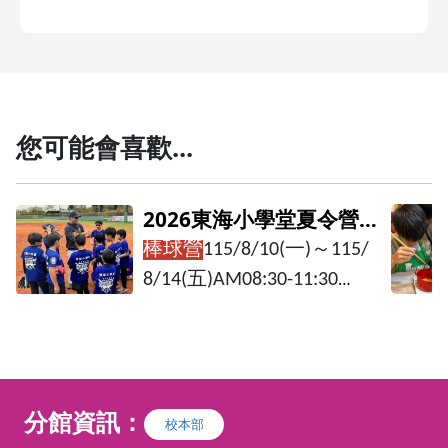
您可能會喜歡...
夏令營
2026東海小學堂夏令營
(八月)─小廚師經典亞洲料
～
115/
2026年暑假貝貝老師開設營隊：
:30
理營
7/6~7/10
小 廚師英國好食光料理
營（第一梯）
細心指導
7/13-7/17
小廚師歐陸味覺旅行料
分組教
理營（第一梯）
樂中培
7/20~7/24
小廚師世界料理探險營
同時也可
（第一梯）
分館資訊：
校本部
進而提升
8/03~8/07
小廚師英國好食光料理