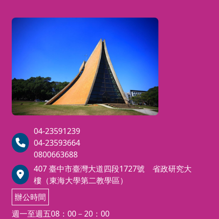
的反應，
營（第二梯）
8/10-8/14
小廚師歐陸味覺旅行料
養成規律
理營（第二梯）
8/17~8/21
小廚師世界料理探險營
（第二梯）
8/24~8/28
小廚師經典亞洲料理營
藉由動手做料理，認識亞洲含東北
亞、東南亞及中東
等地區飲食文
化，即使不出國，也能以食物來旅
04-23591239
行，擴大孩子的國際視野。
2026
年
04-23593664
兒童夏令營，東海大學特別和擅長
0800663688
兒童料理教育的廚房小學堂師資團
407 臺中市臺灣大道四段1727號 省政研究大
隊合作，規劃了五天的亞洲料理
樓（東海大學第二教學區）
營。每天營隊以國家導讀為開始，
辦公時間
一天一個國家兩道名菜，製作經典
主食為午餐及特色甜點為午茶，並
週一至週五08：00－20：00