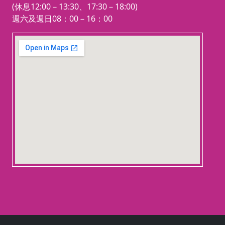
以手繪料理筆記做為當日課程的回
(休息12:00－13:30、17:30－18:00)
顧與結束。
週六及週日08：00－16：00
讓孩子圍繞在食物的香氣裡，活絡
123 movies
身體五感的連結並開啟對亞洲異國
embedgooglemap.net
的想像與熱情。世界大不同，「
Yo
u are what you eat!
」，讓我們用
飲食來認識這個世界
!
課程特色：
1
以亞洲多元文化為主軸，從料理
出發，認識不同地區的生活樣貌。
2
精選各國代表性料理與人氣點
心，讓孩子在實作中感受風味差異
與文化特色。
3
課程融入飲食文化與生活背景介
紹，在自然情境中建立對亞洲各地
的理解。
4
透過手繪料理筆記，將學習轉化