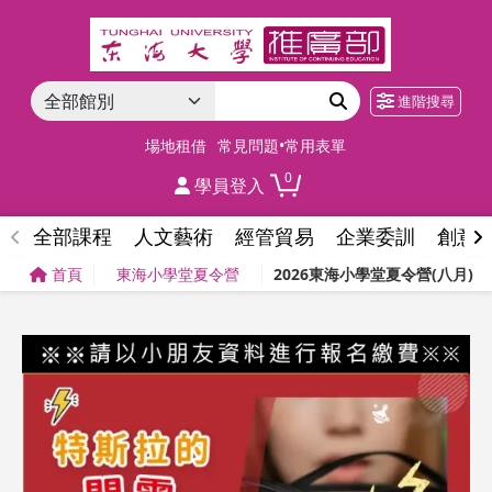
進階搜尋
場地租借
常見問題•常用表單
0
學員登入
全部課程
人文藝術
經管貿易
企業委訓
創意
首頁
東海小學堂夏令營
2026東海小學堂夏令營(八月)