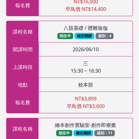
NT$16,000
報名費
早鳥價 NT$14,400
八肢基礎 / 體雕瑜伽
課程名稱
招生中
確定開課
屆別：4
開課時間
2026/06/10
三
上課時段
15:30 ~ 16:30
地點
校本部
NT$3,899
報名費
早鳥價 NT$3,600
繪本創作實驗室-創作即療癒
課程名稱
招生中
確定開課
屆別：11