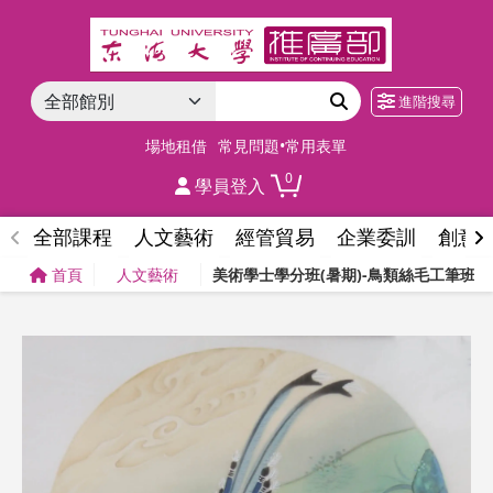
進階搜尋
場地租借
常見問題•常用表單
0
學員登入
全部課程
人文藝術
經管貿易
企業委訓
創意
首頁
人文藝術
美術學士學分班(暑期)-鳥類絲毛工筆班