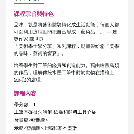
課程宗旨與特色
品味，就是將藝術體驗轉化成生活動能，每個人都
可以利用這種動能把自己變成「藝術品」。 ──建
築作家 陳世良
「美術學士學分班」系列課程，期望帶給您『美學
的品味．藝術的饗宴』。
培養學生對工筆的鑑賞和創造能力。藉由繪畫鳥類
的作品，理解傳統水墨工筆中對於動物在描繪上
(絲毛)的處理。
課程內容
學分數：1
工筆基礎技法講解
:
紙張和顏料工具介紹
發畫稿<藍鵲圖>
示範
<
藍鵲圖
>
上稿和基本墨染