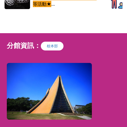
所
等活動★
事人
係
「本課程無法應『專門職業及技術
的感覺，而是掌握繪畫的思維去看待一幅畫。
執
人員高等考試心理 師考試』，所
定業
取修讀證明或學分證明亦非醫事人
繁花
受
員證書或 執業執照，不得據以執
得一
。
活在
行心理師法等醫事人員法規所定業
擇喜歡的媒材進行實操。
轉
分館資訊：
的關
務內容」
校本部
在此
離人
介紹心理學領域中對於偏差行為的
；但
診斷分類、心理病理理論、與治療
作機
等方面的研究成果與應用，以期修
課學生能夠對於偏差行為的症狀、
度的
成因、與治療方式有初步了解，進
互動
而能夠增加對於心理健康的重視，
同探
並且增加對偏差行為的防治能力與
探究人類的心理病理之研究興趣。
變態心理學為台灣藝術治療學會一
般會員欲申請專業會員時，申請者
須必備的五門基礎課程【1.變態心