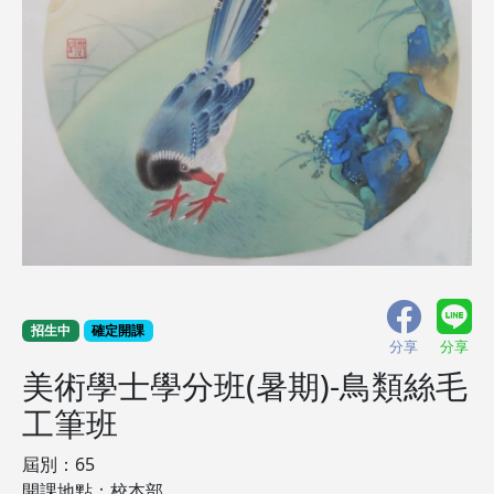
招生中
確定開課
分享
分享
美術學士學分班(暑期)-鳥類絲毛
工筆班
屆別：65
開課地點：校本部