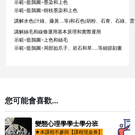
示範
<
藍鵲圖
>
墨染和上色
示範
<
藍鵲圖
>
樹枝墨染和上色
講解水色
(
汁綠、藤黃…等
)
和石色
(
胡粉、石青、石綠、雲
講解絲毛和線條運用基本原理和實際運用
示範
<
藍鵲圖
>
上色和絲毛
示範
<
藍鵲圖
>
局部如爪子
、
岩石和草
….
等細節刻畫
您可能會喜歡...
分
變態心理學學士學分班
技術
★本課程不參與【課程現金券】