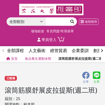
進階搜尋
場地租借
常見問題•常用表單
0
學員登入
全部課程
人文藝術
經管貿易
企業委訓
創意
首頁
食品養生運動休閒
滾筒筋膜舒展皮拉提斯(週二班)
已額滿
分享
分享
滾筒筋膜舒展皮拉提斯(週二班)
屆別：25
開課地點：校本部