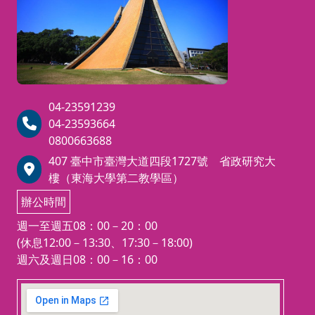
若有特殊身體狀況，請先諮詢合格
20分鐘體驗馬兒漫步、快步
醫師建議再報名
馬匹知識解說
馬背動作練習等
*上課請提前10分鐘到場著裝（安
全帽）、填寫上課資料
如果上課無故逾20分鐘未到，會
04-23591239
直接扣除該堂課，並取消當天上課
04-23593664
0800663688
407 臺中市臺灣大道四段1727號 省政研究大
樓（東海大學第二教學區）
辦公時間
週一至週五08：00－20：00
(休息12:00－13:30、17:30－18:00)
週六及週日08：00－16：00
123 movies
embedgooglemap.net