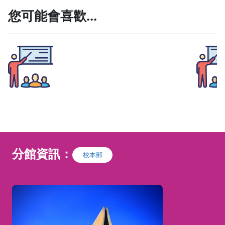
您可能會喜歡...
馬術運動-20分鐘訓練課
人馬
程
★本課程不參與【零元體驗】、【滿額現折】、
【課程現金券】等活動★
6歲以上即可安排一對一教練課程
上課時間以預約時間為準
分館資訊：
校本部
20分鐘體驗馬兒漫步、快步、馬匹知識解說
馬背動作練習等
40分鐘一對一課程
為以上內容的
延伸
上課穿長褲、運動鞋到場即可，現
報名請用上課者的資料註冊會員
場提供安全帽