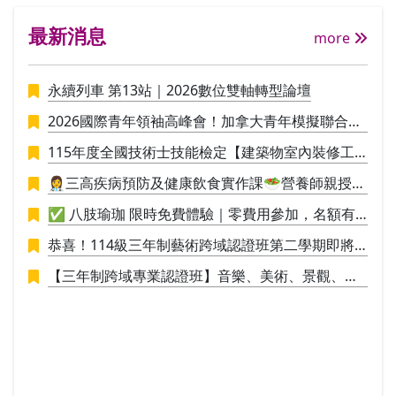
力。此外，教師亦會透過PPT或動畫來介紹
應性
最新消息
日本民俗風情(像是日本的新年、女兒節、
自我
more
七夕等)，學員能夠更加認識日本文化與時
運用
事，讓學習與實際情境不脫節，加深學習的
探索
永續列車 第13站｜2026數位雙軸轉型論壇
興趣。 目標- 在良好的學習環境下，輕鬆快
中被
樂地學習日語。各課內容除搭配練習題來加
類心
2026國際青年領袖高峰會！加拿大青年模擬聯合國
深句型應用外，也會透過讀物、會話練習、
mda
議事營🪄
遊戲等多樣化的方式，讓學習者在最短的時
深度
115年度全國技術士技能檢定【建築物室內裝修工
間內將新學到的內容應用於聽、說、讀、
戲劇
程管理】招生中
👩‍⚕️三高疾病預防及健康飲食實作課🥗營養師親授料
寫。 教材說明-日文J1班~日文J8班使用的教
索的
理實作，讓你直接應用於生活
材為大家的日本語改訂版，共計4冊50課，
在女
✅ 八肢瑜珈 限時免費體驗｜零費用參加，名額有
預計分為8期上完(即日文J1班~日文J8班)。
命經
限，敬請把握！✅
恭喜！114級三年制藝術跨域認證班第二學期即將
欲報考日文檢定考試者，完成日文J1班~J4
戲劇
於115/1/9結業，並進行學員學期成果展策展。
班課程者建議可報考N5，完成日文J5班~日
全的
【三年制跨域專業認證班】音樂、美術、景觀、工
文J8班課程者建議可報考N4。
轉化
業設計，培養具備創新思維與整合能力的新世代人
以創
才！
內在
己，
處於
理解