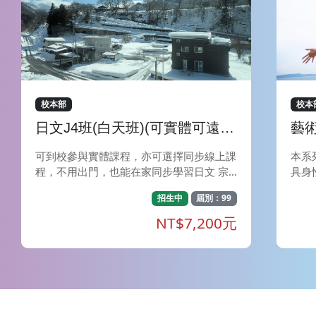
校本部
校本
日文J4班(白天班)(可實體可遠
藝
距)
性
可到校參與實體課程，亦可選擇同步線上課
本系
程，不用出門，也能在家同步學習日文 宗
具身
旨- 本課程著重輕鬆、快樂地學習日語，教
理動
招生中
屆別：99
師以淺顯易懂的解說方式，搭配生動有趣的
邀請
對話練習，讓學員輕鬆自然地熟悉並使用日
驗並
NT$7,200元
語。為學員創造大量接觸日語的環境，讓學
更有
員在學習過程中確實提升聽、說、讀、寫四
作歷
項技能。 特色- 經由教師深入淺出的文法解
ed I
說再搭配課堂練習題，學員在課堂上便能掌
om
握到該如何靈活應用文型。課堂中讓學員透
感知
過會話演練來應用所學，加強日語應用能
予心