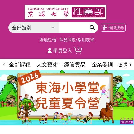
進階搜尋
場地租借
常見問題•常用表單
0
學員登入
全部課程
人文藝術
經管貿易
企業委訓
創意