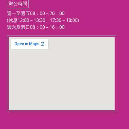
🚀 這個夏天，一起走進特斯拉的
辦公時間
閃電實驗室，點亮孩子的科學想像
週一至週五08：00－20：00
力！
(休息12:00－13:30、17:30－18:00)
週六及週日08：00－16：00
123 movies
embedgooglemap.net