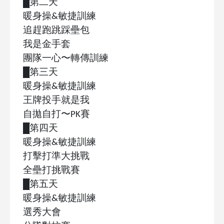
█
第二天
暖身操
&
敏捷訓練
追趕跑跳踩壘包
我是金手套
團隊一心〜轉傳訓練
█
第三天
暖身操
&
敏捷訓練
王牌投手就是我
自拋自打〜
PK
賽
█
第四天
暖身操
&
敏捷訓練
打擊打準大挑戰
全壘打挑戰賽
█
第五天
暖身操
&
敏捷訓練
選秀大會