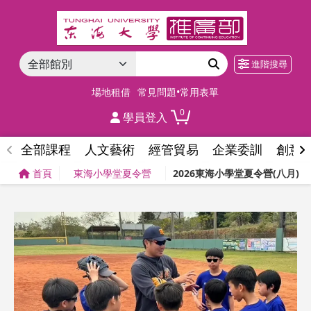
進階搜尋
場地租借
常見問題•常用表單
0
學員登入
全部課程
人文藝術
經管貿易
企業委訓
創意
首頁
東海小學堂夏令營
2026東海小學堂夏令營(八月)─