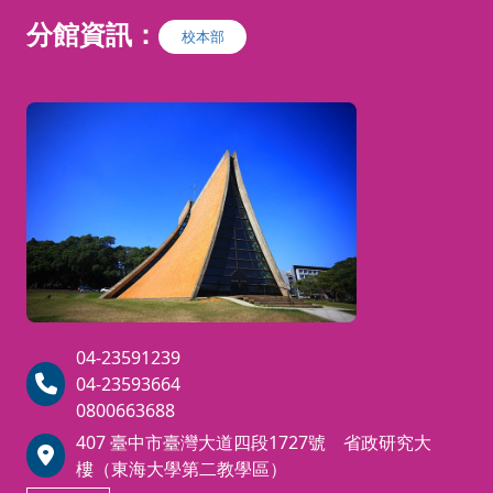
也悄悄改變了世界。
分館資訊：
校本部
傳奇科學家 Nikola Tesla 的創新
與想像，讓交流電點亮了城市，也
開啟了現代科技的時代。
在這個充滿驚奇的夏令營裡，孩子
將化身為小小科學家，走進神奇的
電學世界！
透過有趣的實驗與動手操作，從電
的基本原理到創意小發明，讓孩子
一步步體驗從想像到實作、從好奇
到創造的科學樂趣。
⚡ 孩子不只是看實驗，而是親手
做實驗
04-23591239
🔬 在遊戲與探索中理解電學原理
04-23593664
💡 培養邏輯思考與創新能力
0800663688
在歡樂的學習過程中，孩子也能自
然建立基礎，提前接觸未來國中物
407 臺中市臺灣大道四段1727號 省政研究大
理的重要概念。
樓（東海大學第二教學區）