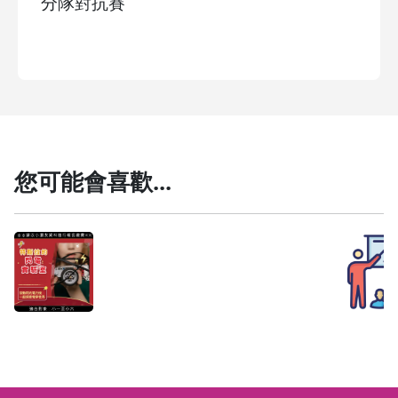
分隊對抗賽
您可能會喜歡...
2026東海小學堂夏令營
(八月)─特斯拉的閃電實驗
伊索科學營
完整資訊：
https://ithu.tw/3Ti4m
室
當一道閃電劃破天空，電力的奧秘