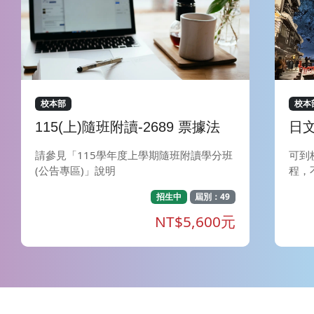
校本部
校本
115(上)隨班附讀-2689 票據法
日文
請參見「115學年度上學期隨班附讀學分班
可到
(公告專區)」說明
程，
宗旨
招生中
屆別：49
教師
的對
NT$5,600元
日語
學員
四項技能。 🏯特
文法
便能
學員