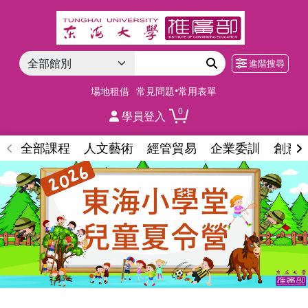
進階搜尋
場地租借
常見問題•常用表單
0
學員登入
全部課程
人文藝術
經管貿易
企業委訓
創意