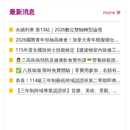
用能
最新消息
介紹
more
節、
與時
永續列車 第13站｜2026數位雙軸轉型論壇
習的興趣。 🏯目
下，
2026國際青年領袖高峰會！加拿大青年模擬聯合國
練習
議事營🪄
會話
115年度全國技術士技能檢定【建築物室內裝修工
在最
程管理】招生中
👩‍⚕️三高疾病預防及健康飲食實作課🥗營養師親授料
說、讀、寫。 
理實作，讓你直接應用於生活
8班
✅ 八肢瑜珈 限時免費體驗｜零費用參加，名額有
計4
限，敬請把握！✅
恭喜！114級三年制藝術跨域認證班第二學期即將
~日
於115/1/9結業，並進行學員學期成果展策展。
日文
【三年制跨域專業認證班】音樂、美術、景觀、工
日文
業設計，培養具備創新思維與整合能力的新世代人
才！