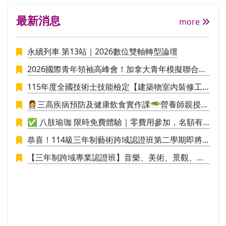
與馬
最新消息
任，
more
物。
永續列車 第13站｜2026數位雙軸轉型論壇
2026國際青年領袖高峰會！加拿大青年模擬聯合國
議事營🪄
115年度全國技術士技能檢定【建築物室內裝修工
程管理】招生中
👩‍⚕️三高疾病預防及健康飲食實作課🥗營養師親授料
理實作，讓你直接應用於生活
✅ 八肢瑜珈 限時免費體驗｜零費用參加，名額有
限，敬請把握！✅
恭喜！114級三年制藝術跨域認證班第二學期即將
於115/1/9結業，並進行學員學期成果展策展。
【三年制跨域專業認證班】音樂、美術、景觀、工
業設計，培養具備創新思維與整合能力的新世代人
才！