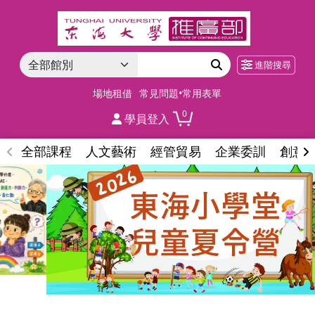
進階搜尋
場地租借
常見問題•常用表單
0
學員登入
全部課程
人文藝術
經管貿易
企業委訓
創意