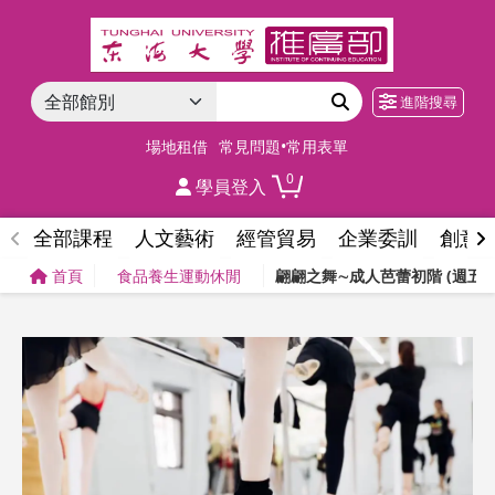
進階搜尋
場地租借
常見問題•常用表單
0
學員登入
全部課程
人文藝術
經管貿易
企業委訓
創意
首頁
食品養生運動休閒
翩翩之舞∼成人芭蕾初階 (週五)