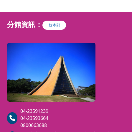
學者，課程從預防醫學、自然醫學
合溫
的角度，把正確適當的健康保健觀
提斯
念與健康管理國際發展趨勢結合進
確的
課程，全程參與課程結束，經考試
分館資訊：
校本部
及格者，獲頒「臺灣健康管理學
下背與
會」所核發的高階健康管理師證
呼吸
照。
群、
盆前傾
協助
態下
調性與
能
重新
力與身
察帶入
04-23591239
04-23593664
0800663688