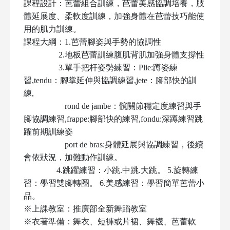
課程設計：芭蕾組合訓練，芭蕾美感協調培養，肢
體延展度、柔軟度訓練，加強身體在芭蕾技巧能使
用的肌力訓練。
課程大綱：1.芭蕾腳姿與手勢的協調性
2.地板芭蕾訓練腹肌背肌加強身體支撐性
3.單手把杆姿勢練習：Plie:蹲姿練
習,tendu：腳掌延伸與協調練習,jete：腳部快的訓
練,
rond de jambe：髖關節穩定度練習與手
腳協調練習,frappe:腳部快的練習,fondu:深蹲練習跳
躍前期訓練姿
port de bras:身體延展與協調練習，後續
會依狀況，加難動作訓練。
4.跳躍練習：小跳.中跳.大跳。 5.旋轉練
習：學習雙腳轉圈。 6.美感練習：學習簡單芭蕾小
品。
※上課教室：推廣部全新舞蹈教室
※衣著準備：舞衣、短褲或片裙、舞襪、芭蕾軟