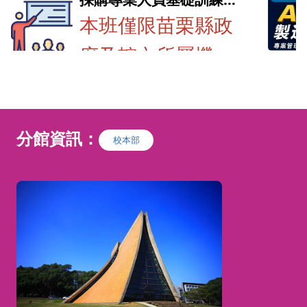
第一期(苗栗縣政府專班)
本班僅限苗栗縣政
府及轄內所屬機
產業人
助製
.........
關、學校及鄉鎮市
詳閱招
敏捷
公所等各單位人員
簡
章..........
分館資訊：
校本部
才能參加
＊欲以
助身分
基本資料請務必填
訓者未
職訓E
寫服務機關+統編及
成報名
未接獲
職稱，以利判定是
部繳費
知，請
否符合參訓資格。
繳款
依 據：
＊自費
（一）行政院公共工程委員會100