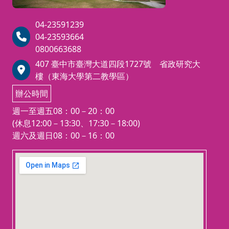
訓者，
年1 月5 日工程企字第100000010
先加入
40 號令發布「採 購專業人員資格
04-23591239
部成為
考試訓練發證及管理辦法」辦理。
04-23593664
員後來
（二）行政院公共工程委員會115
0800663688
詢問是
年1月26日工程企字第115010003
407 臺中市臺灣大道四段1727號 省政研究大
還有名
6號『114年度「採購專業人員訓
樓（東海大學第二教學區）
額，再
練」之評鑑考核結果」函辦理。
繳費
辦公時間
（三）苗栗縣政府115年3月26日
https:/
決標公告案號115044f辦理。
週一至週五08：00－20：00
2:00
(休息12:00－13:30、17:30－18:00)
學員一
週六及週日08：00－16：00
續後，
查，並
123 movies
繳費，
embedgooglemap.net
名單，
若未能
自動放
訓。
學費7,