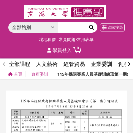
進階搜尋
場地租借
常見問題•常用表單
0
學員登入
全部課程
人文藝術
經管貿易
企業委訓
創意
首頁
政府委訓
115年採購專業人員基礎訓練班第一期(南