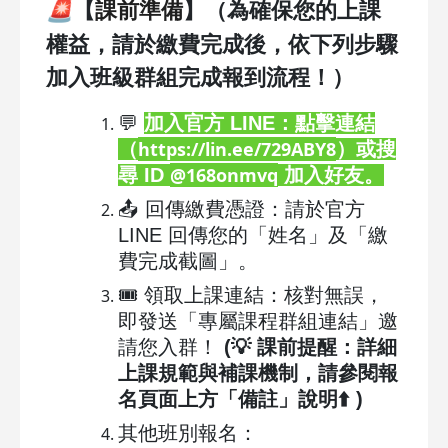
🚨
【
】（為確保您的上課
課前準備
權益，請於繳費完成後，依下列步驟
加入班級群組完成報到流程！）
💬
加入官方 LINE：點擊連結
https://lin.ee/729ABY8
（
）或搜
@168onmvq
尋 ID
加入好友。
📤 回傳繳費憑證：請於官方
LINE 回傳您的「姓名」及「繳
費完成截圖」。
🎟️ 領取上課連結：核對無誤，
即發送「專屬課程群組連結」邀
請您入群！
(💡 課前提醒：詳細
上課規範與補課機制，請參閱報
名頁面上方「備註」說明⬆️ )
其他班別報名：