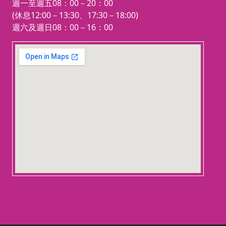
週一至週五08：00－20：00
29ABY8
重要資
）或搜尋
(休息12:00－13:30、17:30－18:00)
@168onmvq
ID
加
週六及週日08：00－16：00
實體班報名
：
入好友。
👉
https://reur
123 movies
📤 回傳繳費憑證：
l.cc/bdGlxX
embedgooglemap.net
請於官方 LINE 回
函授班報名
：
📌
【課程宗旨】
傳您的「姓名」及
👉
https://reur
「繳費完成截
建構權威專業
：本
l.cc/A9qmNd
圖」。
課程由國內頂尖退
8小時補充班
🎟️ 領取上課連結：
休與金融專家學者
—
（持證抵免
核對無誤，即發送
親自設計，內容最
已取得 AFP/C
🌟
【
獨家亮點
】歷屆 RF
「專屬課程群組連
貼近台灣在地實務
FP 證照者可
A 通過率破 75%，選對
📺
錄影展延
：
結」邀請您入群！
需求 。提供學員扎
直接報名
）
:
(💡 課前提醒：詳
實的退休理財知
觀看權限延長
課程一舉過關！
👉
https://reur
細上課規範與補課
識，並以輔導取得
至下個考試梯
🏆
歷屆 RFA 通過率 >
l.cc/aXa4X4
機制，請參閱報名
RFA 證照為首要目
75% ｜ 學員滿意度 99%
💻
【彈性輔導】
次（如：報考
1
頁面上方「備註」
標 。
報名即享三大獨家
0
月班可看至隔