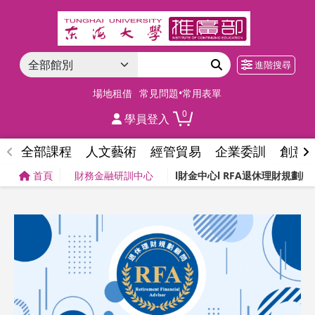
進階搜尋
場地租借
常見問題•常用表單
0
學員登入
全部課程
人文藝術
經管貿易
企業委訓
創意
首頁
財務金融研訓中心
l財金中心l RFA退休理財規劃顧