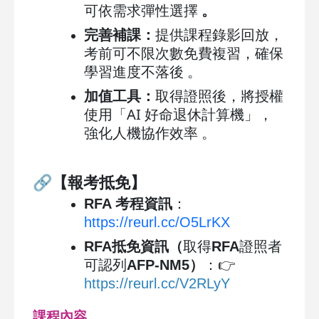
可依需求彈性選擇
。
完善補課：
提供課程錄影回放，
考前可不限次數免費複習，確保
學習進度不落後 。
加值工具：
取得證照後，將授權
使用「AI 好命退休計算機」，
強化人機協作效率 。
🔗
【報考抵免】
RFA
考程資訊
：
https://reurl.cc/O5LrKX
RFA抵免資訊（
取得
RFA
證照者
可認列
AFP-NM5
）
：👉
https://reurl.cc/V2RLyY
課程內容