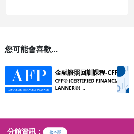
您可能會喜歡...
FP理
組】
CIAL P
劃顧問
l財金中心l RFA退休理財
l財金
隨時針對
規劃顧問培訓(直播班)
🚨
【
AFP
🚨
【
課
🏆
R
客戶檢視
5】
要，如儲
前準備
上課權
FA
RFA（Retirement
置產、信
加入班
】（為
退休
分館資訊：
Financial Adviso
、遺產及
校本部