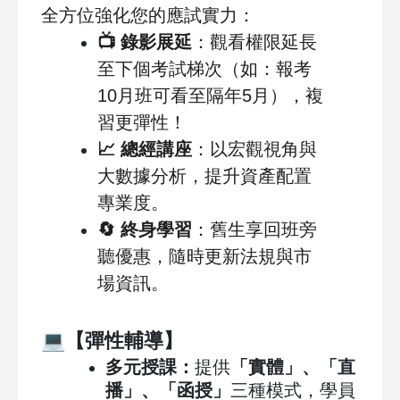
全方位強化您的應試實力：
📺
錄影展延
：觀看權限延長
至下個考試梯次（如：報考
10
月班可看至隔年
5
月），複
習更彈性！
📈
總經講座
：以宏觀視角與
大數據分析，提升資產配置
專業度。
🔄
終身學習
：舊生享回班旁
聽優惠，隨時更新法規與市
場資訊。
💻
【彈性輔導】
多元授課：
提供
「實體」、「直
播」、「函授」
三種模式，學員