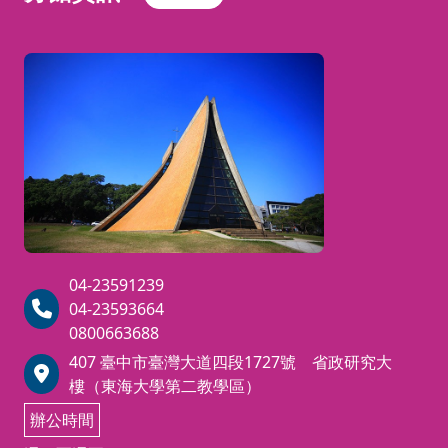
確保您
人的財務
理財
r）退休理財規劃
客觀地提
的上課
顧問，是全台首
規劃
張專為台灣本土
權益，
顧問
人，必須
退休環境設計的
請於繳
🏢
【
之教育訓
培訓
培訓與認證證照
育訓練課
費完成
。本課程旨在提
班 ｜
免辦法
升從業者之退休
後，依
掌握
免證
規劃專業素養，
下列步
提供工
高齡
建立穩健的財務
🎯
證。
【
驟加入
化社
觀，並協助客戶
班級群
進行全方位的
4、M
會的
04-23591239
「第三人生」準
/或抵免
組完成
04-23593664
財富
備 。
0800663688
報到流
管理
明資
407 臺中市臺灣大道四段1727號 省政研究大
程！）
【
關鍵
🔗
樓（東海大學第二教學區）
💬
加入官方 LINE：點擊連結（
辦公時間
為
https://lin.ee/7
參考以下