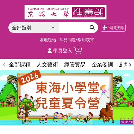
進階搜尋
場地租借
常見問題•常用表單
0
學員登入
全部課程
人文藝術
經管貿易
企業委訓
創意