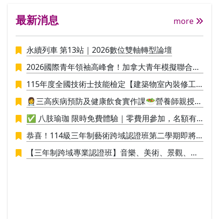
最新消息
more
永續列車 第13站｜2026數位雙軸轉型論壇
2026國際青年領袖高峰會！加拿大青年模擬聯合國
議事營🪄
115年度全國技術士技能檢定【建築物室內裝修工
程管理】招生中
👩‍⚕️三高疾病預防及健康飲食實作課🥗營養師親授料
理實作，讓你直接應用於生活
✅ 八肢瑜珈 限時免費體驗｜零費用參加，名額有
限，敬請把握！✅
恭喜！114級三年制藝術跨域認證班第二學期即將
於115/1/9結業，並進行學員學期成果展策展。
【三年制跨域專業認證班】音樂、美術、景觀、工
業設計，培養具備創新思維與整合能力的新世代人
才！