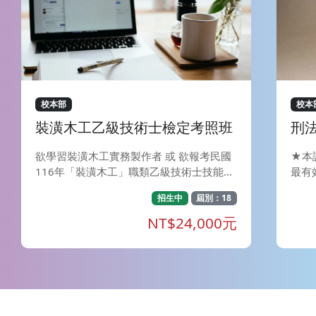
校本部
校本
裝潢木工乙級技術士檢定考照班
刑
欲學習裝潢木工實務製作者 或 欲報考民國
★本
116年「裝潢木工」職類乙級技術士技能檢
最有
定者(技術士檢定第一、三梯次)、或想學一
規。
招生中
屆別：18
技之長者皆適合參加本班。 檢定相關問題
請洽0800-360800 技術士檢定考主辦單
NT$24,000元
位：勞委會中部辦公室 電話：04-2255265
5 網址：http://skill.tcte.edu.tw/notice.ph
p ★116年度資訊尚未公告，請參考115年
度資料。檢定相關資訊以勞動部勞動力發展
署全國技能檢定網頁為主★