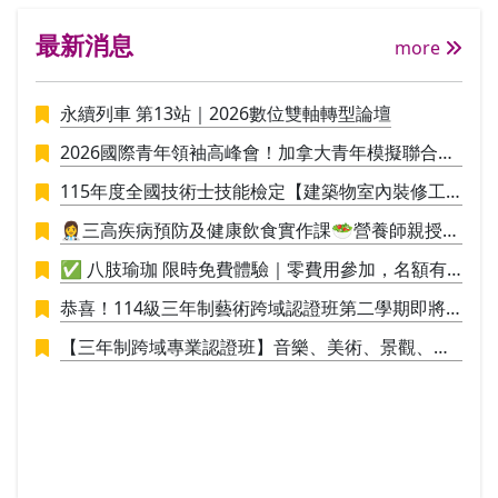
由29個國家的花藝設計師組織所集結而成
文化
最新消息
之國際性花藝社團WAFA(The World Associ
more
ation of Flower Arrangers），並定期參與
WAFA所主辦，三年一次的「世界大會」。
永續列車 第13站｜2026數位雙軸轉型論壇
透過活動加深與全球花壇的交流。 此外，
並與德國FDF(Fachverband Deutscher Flor
2026國際青年領袖高峰會！加拿大青年模擬聯合國
isten 德國花藝專家協會）維持良好交誼，
議事營🪄
不定期有講師徵聘、參訪德國當地花藝講習
115年度全國技術士技能檢定【建築物室內裝修工
等互動往來。期能透過國際化的視野，達到
程管理】招生中
👩‍⚕️三高疾病預防及健康飲食實作課🥗營養師親授料
花藝造型技術之交流，為花藝技術之提升做
理實作，讓你直接應用於生活
努力。 Ⅱ、ＡＦＣＡ證照： ＡＦＣＡ亞洲花
✅ 八肢瑜珈 限時免費體驗｜零費用參加，名額有
藝文化協會由日本花阿彌花藝學校校長創
限，敬請把握！✅
恭喜！114級三年制藝術跨域認證班第二學期即將
辦，從學校系統學習歐洲花卉設計的核心，
於115/1/9結業，並進行學員學期成果展策展。
課程知識和獨創性將指導花藝設計的基礎知
【三年制跨域專業認證班】音樂、美術、景觀、工
識開始到掌握設計師所需的技能，傳承更多
業設計，培養具備創新思維與整合能力的新世代人
的設計理論與新理念，提高插花技術儲備第
才！
二專長考取國際花藝設計師證照。本課程中
使用的教科書不僅說明每個項目的主題，製
作技巧，尚提供合適的花卉材料，授課時的
教學建議，花卉文化背景，文化訊息等。 II