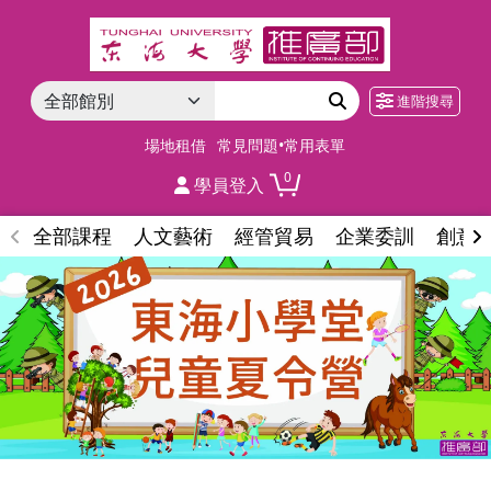
進階搜尋
場地租借
常見問題•常用表單
0
學員登入
全部課程
人文藝術
經管貿易
企業委訓
創意