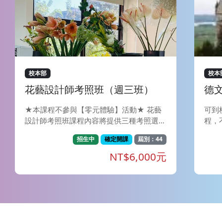
校本部
校本
花藝設計師考照班（週三班）
德文
★本課程不參與【零元體驗】活動★ 花藝
可到
設計師考照班課程內容將提供三種考照選
程，
擇，學員可依需求於開課日和老師議定考照
球約
招生中
確定開課
屆別：44
種類（可諮詢老師意見），老師將依據學員
洲人
所選擇的證照別教授課程。 Ⅰ、NFD證照：
語言
NT$6,000元
財團法人日本花藝設計師協會(NFD)， 成立
能有
於1967年（昭和42年），1969 年經文部
文化
大臣（今文部科學大臣）審核通過後，成為
方面
正式認證之花藝設計師社團。以有效推廣花
夠瞭
藝暨相關藝文活動為宗旨，為一全國性之社
體需
團。 此外，NFD 也以日本代表團身分參加
提升