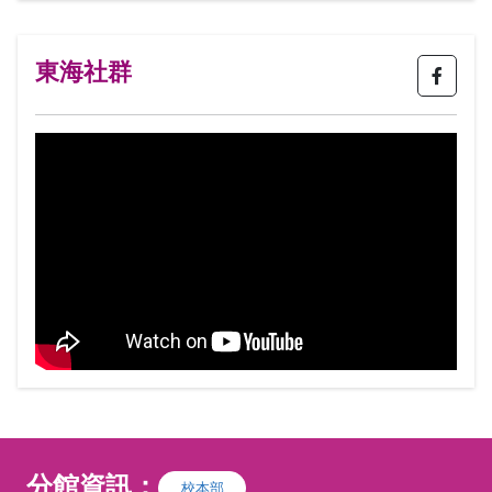
I台灣築環境美學交流協會 築環境美學，是
構築生活環境的一種美學，以築起名是為美
學由心築起，由生活空間築起，由活動環境
東海社群
起，由人與人之間互動築起，由人與自然互
動築起，再回到自己內心深處，感受靜寂之
美，感受豐華之美，感受和諧之美，感受律
動之美。因應東西方美學及各國民情文化的
區別，美學發展出各式各樣的精彩性及多樣
性，本會以培養花藝設計師為主要任務，提
供多方位及不同類型的選擇性教育，推廣並
輔導專業人才的產出，提升就業機會及教學
方向。
分館資訊：
校本部