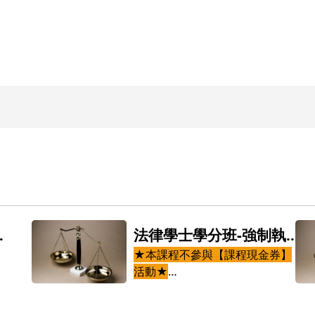
訟
法律學士學分班-強制執行
法
★本課程不參與【課程現金券】
活動★
本課程包括：
六
刑事訴訟法(三學分)7/11起，週六