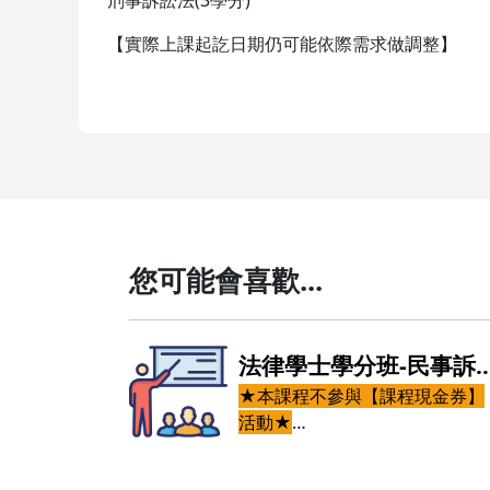
刑事訴訟法(3學分)
【實際上課起訖日期仍可能依際需求做調整】
您可能會喜歡...
分班-刑事訴訟
法律學士學分班-民事訴
與【課程現金券】
法
★本課程不參與【課程現金券】
活動★
本課程包括：
分)7/11起，週六
刑事訴訟法(三學分)7/11起，週