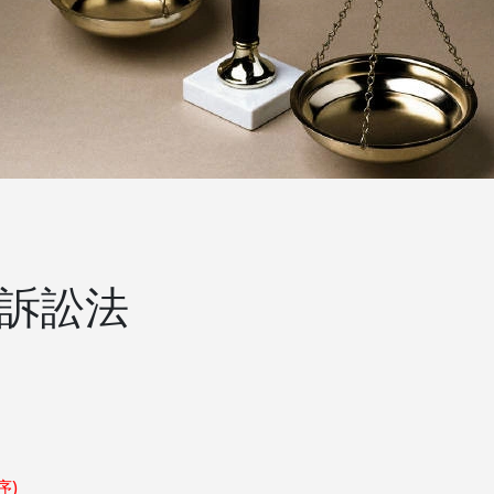
事訴訟法
序)