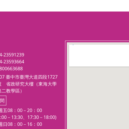
上午 09:00 ∼12:00 (18週)
六
強制執行法(三學分-7/18起，週六
下午 13:30 ∼16:20 (18週)
行政法(三學分)-----（本科停開）
日
民事訴訟法(四學分)7/12起，週日
下午14:00 ∼17:40 (18週)
勞動法(三學分)-----7/14起，週二
123 movies
晚間7:00 ∼ 9:40 (18週)
embedgooglemap.net
4-23591239
4-23593664
於
共計五科十六學分，五科全修並於
800663688
0
繳費優惠日前繳費可享優惠價35,0
407 臺中市臺灣大道四段1727
00元（符合其他優待條件者不重
號 省政研究大樓（東海大學
複折扣）
第二教學區）
法
★本部另開：民法(四學分)、刑法
修
(三學分)提供選修，但不列入全修
間
優惠考量。
五08：00－20：00
:00－13:30、17:30－18:00)
日08：00－16：00