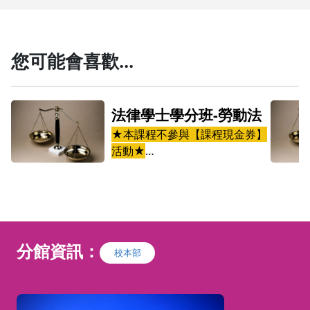
您可能會喜歡...
執行
法律學士學分班-勞動法
】
★本課程不參與【課程現金券】
活動★
本課程包括：
週六
刑事訴訟法(三學分)7/11起，週六
上午 09:00 ∼12:00 (18週)
週六
強制執行法(三學分-7/18起，週六
下午 13:30 ∼16:20 (18週)
分館資訊：
開）
行政法(三學分)-----（本科停開）
校本部
週日
民事訴訟法(四學分)7/12起，週日
下午14:00 ∼17:40 (18週)
週二
勞動法(三學分)-----7/14起，週二