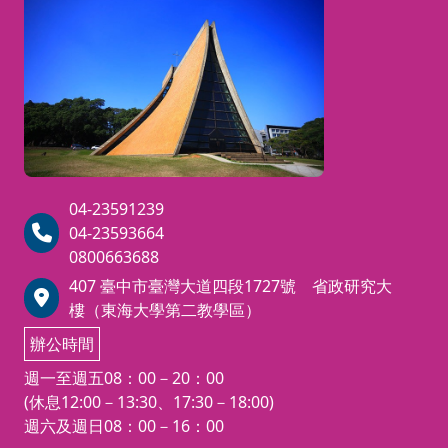
晚間7:00 ∼ 9:40 (18週)
並於
,0
共計五科十六學分，五科全修並於
重
繳費優惠日前繳費可享優惠價35,0
00元（符合其他優待條件者不重
刑法
複折扣）
全修
★本部另開：民法(四學分)、刑法
(三學分)提供選修，但不列入全修
04-23591239
優惠考量。
04-23593664
0800663688
407 臺中市臺灣大道四段1727號 省政研究大
樓（東海大學第二教學區）
辦公時間
週一至週五08：00－20：00
(休息12:00－13:30、17:30－18:00)
週六及週日08：00－16：00