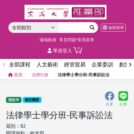
進階搜尋
場地租借
常見問題•常用表單
0
學員登入
全部課程
人文藝術
經管貿易
企業委訓
創意
首頁
法律行政
法律學士學分班-民事訴訟法
招生中
確定開課
分享
分享
法律學士學分班-民事訴訟法
屆別：82
開課地點：校本部