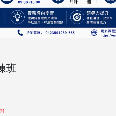
練班
序)