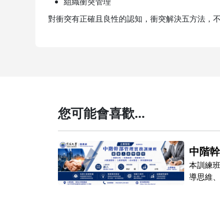
組織衝突管理
對衝突有正確且良性的認知，衝突解決五方法，
您可能會喜歡...
認證班
中階
程現金券】
本訓練
導思維
發展中
重要關鍵，人
透過系
統的行政角
養學員
！