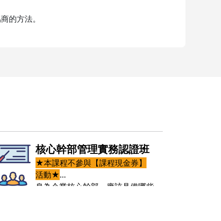
協商的方法。
核心幹部管理實務認證班
★本課程不參與【課程現金券】
活動★
身為企業核心幹部，應該具備哪些
NEXT 5
專業特質才能快速晉身決策圈？
企業AI運
不同位階主管應該具備哪些管理
Next 5.0 