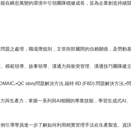
其能在瞬息萬變的環境中引領團隊穩健成長，並為企業創造持續
工問題之處理，職場潛規則，主管與部屬間的信賴關係，及勞動
練、模範領導、故事領導、溝通力與衝突管理、溝通技巧團隊建
/DMAIC,
•
QC story
問題解決方法
,
福特
8D (F8D)
問題解決方法
,
•
爭力與生產力，掌握一系列與
AI
相關的專業技能，學習生成式
AI
、
案例引導學員進一步了解如何利用精實管理手法在生產製造、資