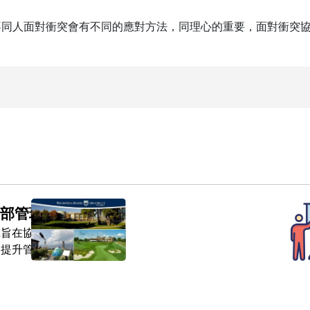
不同人面對衝突會有不同的應對方法，同理心的重要，面對衝突
幹部管理實務訓練班
班旨在協助中階幹部深化領
、提升管理效能，並在組織
發揮承上啟下的關鍵角色。
2026 加拿大TRU商學
統化的學習與實務演練，培
院：全球高階管理專案研
此為單人房報名繳費網頁
在策略執行、團隊激勵、跨