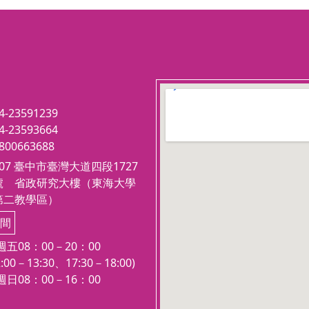
雙人房請至
習B
作及問題解決上的綜合能
其能在瞬息萬變的環境中引
https://eec.thu.edu.tw/cours
穩健成長，並為企業創造持
e/detail/26643
優勢。
**活動結束後，提供加拿大TR
U研習證書**
123 movies
在這個變動不居的全球經貿時
embedgooglemap.net
代，領導者的視野不應止步於
4-23591239
4-23593664
本土。本課程旨在為 EMBA
800663688
菁英量身打造一段「學術深度
407 臺中市臺灣大道四段1727
與實務維度」兼具的海外學習
號 省政研究大樓（東海大學
歷程。
第二教學區）
我們將踏入加拿大頂尖的公立
間
湯姆遜河大學（Thompson R
ivers University, TRU），透
五08：00－20：00
過專業的「專案管理」核心課
:00－13:30、17:30－18:00)
程，將系統化的管理工具與國
日08：00－16：00
際商業邏輯深度融合。