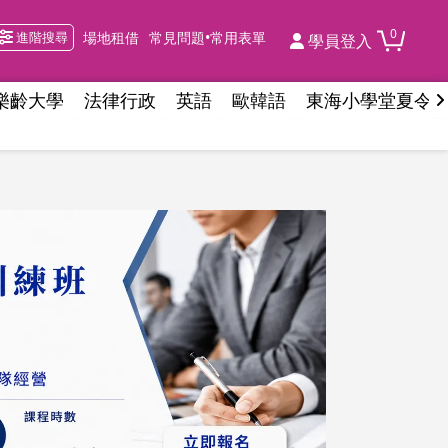
0
進階搜尋
場地租借
常見問題•常用表單
學員登入
樂齡大學
法律行政
英語
歐韓語
東海小學堂夏令