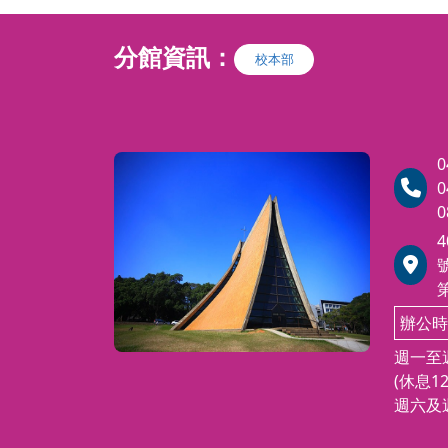
部門協
色定位出發，
力，使
力資源管理，
分館資訊：
領團隊
校本部
續競爭
績效管理、教
四大面向橫向
源管理專業！
0
分析及員工生
0
0
，透過實務案
讓您快速熟悉
是人資人員或
辦公時
，本認證課程
週一至週
！
(休息12
週六及週