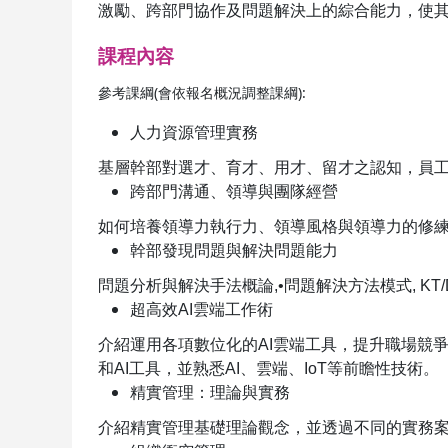
激勵、跨部門協作及問題解決上的綜合能力，使
課程內容
參考課綱(會依報名概況調整課綱):
人力資源管理實務
基層幹部對選才、育才、用才、留才之認知，員
跨部門溝通、領導與團隊經營
如何培養領導力執行力、領導風格與領導力的修
幹部發現問題與解決問題能力
問題分析與解決手法概論
,
•問題解決方法模式
, KT
超高效
AI
雲端工作術
介紹運用各項數位化的
AI
雲端工具，提升職場競
和
AI
工具，並熟悉
AI
、雲端、
IoT
等前瞻性技術。
精實管理：理論與實務
介紹精實管理基礎理論觀念，並透過不同的實務