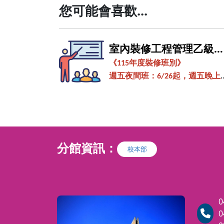
您可能會喜歡...
室內裝修工程管理乙級
的創
照班(週日班)
《
115
年度裝修班別》
與生活
週五夜間班：6/26
起，週五晚上
程感受
9:00-21:40
屬於自
週六上午班：
6/6
起，週六上午
09
20-12:00
杯、陶
週日上午班：
6/7
起，週日上午
09
坯等。
20-12:00
分館資訊：
校本部
週三白天班：
8/12
起，週三全天
9:20-15:40 (
隔週上課
)
依建築物室內裝修管理辦法的規
0
定： 室內裝修施工人員,必須取
0
「建築物室內裝修工程管理士證