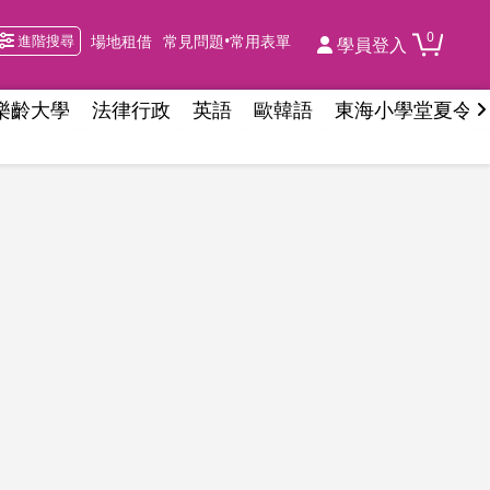
0
進階搜尋
場地租借
常見問題•常用表單
學員登入
樂齡大學
法律行政
英語
歐韓語
東海小學堂夏令