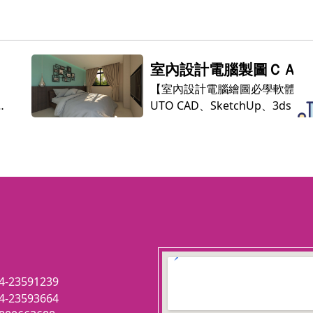
證
室內設計電腦製圖ＣＡＤ
基礎班
【室內設計電腦繪圖必學軟體：
UTO CAD、SketchUp、3ds MA
1
X】 本課程為AUTO CAD基礎班
建議可再修習「SketchUp室內設
:
計3D渲染全修班」。
:
本課程針對室內設計最常用之CA
軟體，循序漸進的做室內設計基
0
製圖教學。
課程將會以一個約40坪的小住
宅，帶領學員一步步的完成整套
123 movies
工圖面，並針對室內設計施工常
embedgooglemap.net
4-23591239
得
的錯 誤作探討。如果您對室內設
4-23593664
」
計CAD製圖有興趣, 歡迎您來參