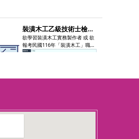
裝潢木工乙級技術士檢定
考照班
欲學習裝潢木工實務製作者 或 欲
A
報考民國116年「裝潢木工」職類
乙級技術士技能檢定者
(技術士檢
，
定第一、三梯次)
、或想學一技之
長者皆適合參加本班。
檢定相關問題請洽0800-360800
技術士檢定考主辦單位：勞委會中
D
★
116年度資訊尚未公告，請參考
部辦公室 電話：04-22552655 網
礎
115年度資料
。檢定相關資訊以勞
址：http://skill.tcte.edu.tw/noti
動部勞動力發展署全國技能檢定網
ce.php
頁為主★
施
犯