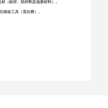
的耗材（銀焊、助焊劑及拋磨材料）。
寶石鑲嵌工具（需自費）。