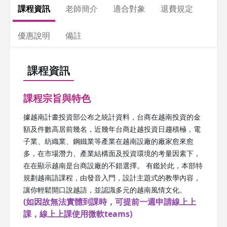
課程資訊
老師簡介
適合對象
退費規定
優惠說明
備註
課程資訊
課程宗旨與特色
據越南計畫投資部公布之統計資料，台商在越南投資的金
額及件數高居前幾名，近幾年台商赴越投資日趨積極，電
子業、紡織業、鋼鐵業等產業在越南設廠的廠家愈來愈
多，在市場潛力、產業結構面及投資環境的考量因素下，
在在顯示越南是台商設廠的不錯選擇。 有鑑於此，本部特
規劃越南語課程，由發音入門，設計主題式的教學內容，
讓你輕鬆開口說越語，並認識多元的越南風情文化。
(如因故無法實體到課時，可提前一週申請線上上
課，線上上課使用微軟teams)