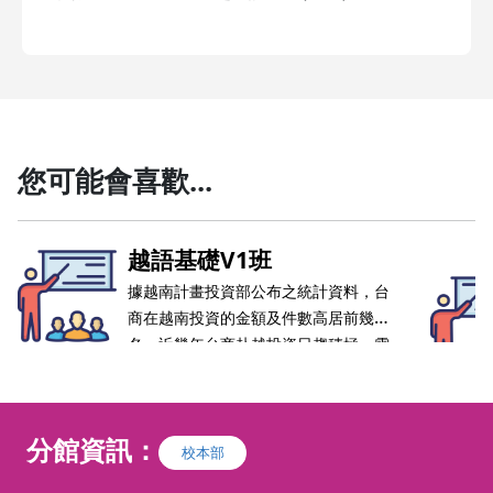
您可能會喜歡...
越語基礎V1班
據越南計畫投資部公布之統計資料，台
商在越南投資的金額及件數高居前幾
名，近幾年台商赴越投資日趨積極，電
子業、紡織業、鋼鐵業等產業在越南設
廠的廠家愈來愈多，在市場潛力、產業
結構面及投資環境的考量因素下，在在
分館資訊：
顯示越南是台商設廠的不錯選擇。 有
校本部
鑑於此，本部特規劃越南語課程，由發