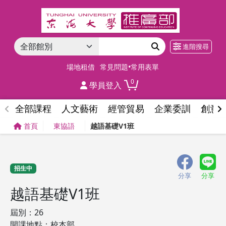
進階搜尋
場地租借
常見問題•常用表單
0
學員登入
全部課程
人文藝術
經管貿易
企業委訓
創意
首頁
東協語
越語基礎V1班
招生中
分享
分享
越語基礎V1班
屆別：26
開課地點：校本部