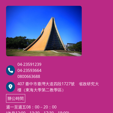
音入門，設計主題式的教學內容，讓你
輕鬆開口說越語，並認識多元的越南風
情文化。
(如因故無法實體到課時，可提前
一週申請線上上課，線上上課使用
微軟teams)
04-23591239
04-23593664
0800663688
407 臺中市臺灣大道四段1727號 省政研究大
樓（東海大學第二教學區）
辦公時間
週一至週五08：00－20：00