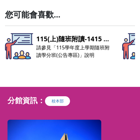
您可能會喜歡...
115(上)隨班附讀-1415 會
計學
請參見「115學年度上學期隨班附
讀學分班(公告專區)」說明
分館資訊：
校本部