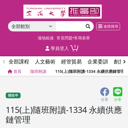
進階搜尋
場地租借
常見問題•常用表單
0
學員登入
全部課程
人文藝術
經管貿易
企業委訓
創意
首頁
隨班附讀
115(上)隨班附讀-1334 永續供應鏈管理
招生中
分享
分享
115(上)隨班附讀-1334 永續供應
鏈管理