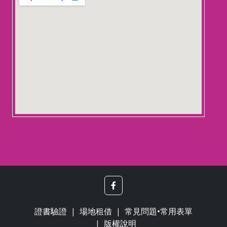
embedgooglemap.net
證書驗證
場地租借
常見問題•常用表單
版權說明