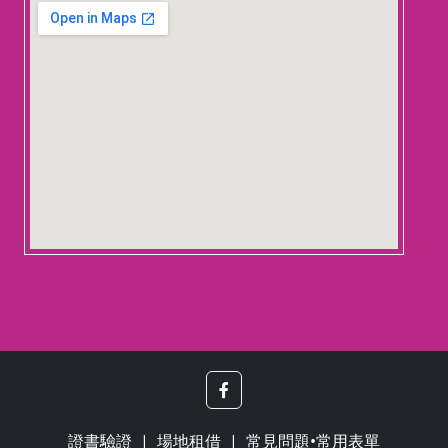
123 movies
embedgooglemap.net
證書驗證
場地租借
常見問題•常用表單