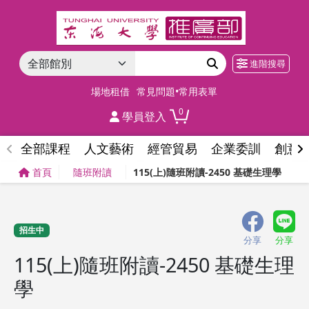
進階搜尋
場地租借
常見問題•常用表單
0
學員登入
全部課程
人文藝術
經管貿易
企業委訓
創意
首頁
隨班附讀
115(上)隨班附讀-2450 基礎生理學
招生中
分享
分享
115(上)隨班附讀-2450 基礎生理
學