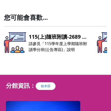
您可能會喜歡...
115(上)隨班附讀-1415 會
計學
請參見「115學年度上學期隨班附
讀學分班(公告專區)」說明
分館資訊：
校本部