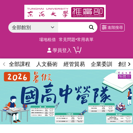
進階搜尋
場地租借
常見問題•常用表單
0
學員登入
全部課程
人文藝術
經管貿易
企業委訓
創意