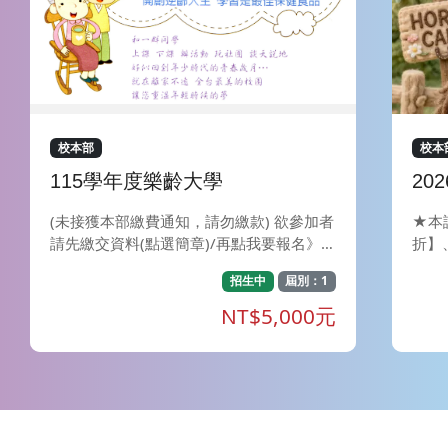
校本部
校本
115學年度樂齡大學
20
8/
(未接獲本部繳費通知，請勿繳款) 欲參加者
★本
請先繳交資料(點選簡章)/再點我要報名》選
折】
擇ATM *繳費* ※繳交資料： 將報名表（含
8/2
招生中
屆別：1
照片2張及身份證正反面影本一份）及健康
名、身
調查表，直接郵寄至407台中市西屯區東海
及M
NT$5,000元
大學 1175號信箱推廣部收。或傳真04-235
料中把
91611或email至goe@thu.edu.tw。 ※簡
內上
章(請點選)
處，
愛好
識有
也在