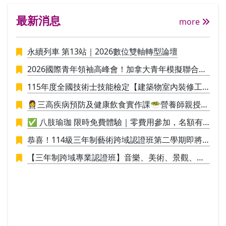
與馬
最新消息
任，
more
物。
永續列車 第13站｜2026數位雙軸轉型論壇
2026國際青年領袖高峰會！加拿大青年模擬聯合國
議事營🪄
115年度全國技術士技能檢定【建築物室內裝修工
程管理】招生中
👩‍⚕️三高疾病預防及健康飲食實作課🥗營養師親授料
理實作，讓你直接應用於生活
✅ 八肢瑜珈 限時免費體驗｜零費用參加，名額有
限，敬請把握！✅
恭喜！114級三年制藝術跨域認證班第二學期即將
於115/1/9結業，並進行學員學期成果展策展。
【三年制跨域專業認證班】音樂、美術、景觀、工
業設計，培養具備創新思維與整合能力的新世代人
才！