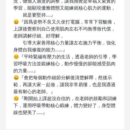
況，做個人適度的調整，讓我感覺是幸福又紮實的
學習，能顯現優雅體態又能練就核心肌力的運動，
就是要堅持….』
😄『因爲姿勢不良又久坐打電腦，常常下背酸痛，
上課後覺察到自己使用肌肉左右不均衡導致代償，
老師講解仔細、好理解，
引導大家善用核心力量讓左右施力平衡，強化
身體自我修復的能力……』
😊『平時緊繃有壓力的生活，透過老師的引導，學
習呼吸方法並鍛練核心，動作慢慢的卻能感受肌肉
的力量…..』
😄『會把每個動作細節分解後清楚解釋，然後示
範，再讓大家ㄧ起做，讓我非常易懂，也是我遇過
最有耐心的老師。』
😊『剛開始上課超沒自信的，在老師的鼓勵和訓練
下，運用呼吸帶動核心鍛練，體力變好了，身型體
線也變美了…..』