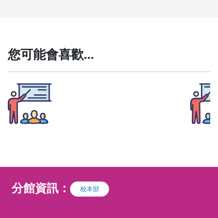
您可能會喜歡...
8/29(六) 人馬互動(Fashi
馬術運
on親子篇)
程
★本課
8/29(六)
🐎 人馬互動｜Fashion
【課程
篇 🐎
6歲以
上課時
分館資訊：
❗限滿
8
歲以上報名參加❗
校本部
20分
🥿新手媽媽 Fashion的新鞋子
馬背動
馬蹄鐵對馬兒有多重要。
40分