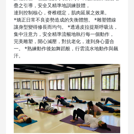
疊之引導，安全又精準地訓練肢體，
達到控制核心，脊椎穩定，肌肉延展之效果。
*矯正日常不良姿勢造成的失衡體態。 *雕塑體線
讓身型變得修長而均勻。 *透過皮拉提斯呼吸法，
集中注意力，安全精準流暢地執行每一個動作，
完美雕塑，開心減壓，對抗老化，達到身心靈合
一。 *熟練動作後如舞蹈般，行雲流水地動作與飆
汗。