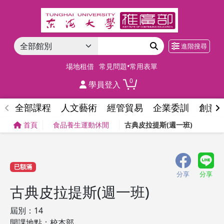
進階搜尋
場地租借
常見問題•常用表單
0
學員登入
全部課程
人文藝術
經管貿易
企業委訓
創意
首頁
食品養生運動休閒
古典皮拉提斯(週一班)
已額滿
分享
分享
古典皮拉提斯(週一班)
屆別：14
開課地點：校本部