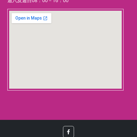
週六及週日08：00－16：00
* 體驗簡易電鍍流程。
* 觀察金屬表面產生的變化。
123 movies
* 完成屬於自己的電鍍馬蹄鐵紀念品。
embedgooglemap.net
🌟 最後體驗騎馬一圈！ 🌟
適合對象
❗限滿
8
歲以上報名參加❗
**家長陪同不收費（限兩位陪同）**
請於購物清單備註欄填寫資料