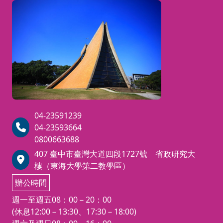
延伸
這一次，邀請你一起走進 Fashion 的科學日常，
上課穿
報名請
用馬匹認識科學，讓科學走進生活。體驗最溫馨
場提供
的人馬時光！
若有特
20分
醫師建
馬匹知
📌 活動內容
馬背動
*上課
* ⚡ 認識電鍍原理
全帽）
如果上
* 認識電流如何讓金屬附著在物體表面。
04-23591239
直接扣
* 破解「被電到了嗎？」的迷思，了解安全的
04-23593664
電鍍實驗。
0800663688
* 🔬 原子與離子有什麼不同？
407 臺中市臺灣大道四段1727號 省政研究大
* 🧪 什麼是重金屬？
樓（東海大學第二教學區）
* 認識常見重金屬（鉛、汞、鎘等）。
* 了解重金屬對人體與環境的影響。
辦公時間
* 認識生活中如何避免重金屬污染，建立正確
週一至週五08：00－20：00
的環保觀念。
(休息12:00－13:30、17:30－18:00)
* 🐴 動手實作：電鍍馬蹄鐵