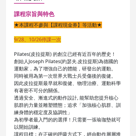
課程宗旨與特色
★本課程不參與【課程現金券】等活動★
9/28、10/26停課一次
Pilates(皮拉提斯) 的創立已經有近百年的歷史！
創始人Joseph Pilates(約瑟夫.皮拉提斯)為德國的
運動家，為了增強自己的體能，研發出的運動。
同時被用為第一次世界大戰士兵受傷後的復健。
因此皮拉提斯最早就和復健、物理治療、運動科學
有著密不可分的關係。
透過安全、漸進式的動作設計, 能幫助您提升核心
肌群的力量並雕塑體態；追求「加強核心肌群、訓
練身體的穩定度及協調性」
為初學者最入門的的選擇！只需要一張瑜珈墊就可
以開始訓練。
課程目標：在正確的呼吸方式下，經由動作層層堆