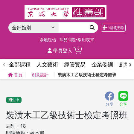
進階搜尋
場地租借
常見問題•常用表單
0
學員登入
全部課程
人文藝術
經管貿易
企業委訓
創意
首頁
創意設計
裝潢木工乙級技術士檢定考照班
招生中
分享
分享
裝潢木工乙級技術士檢定考照班
屆別：18
開課地點：校本部