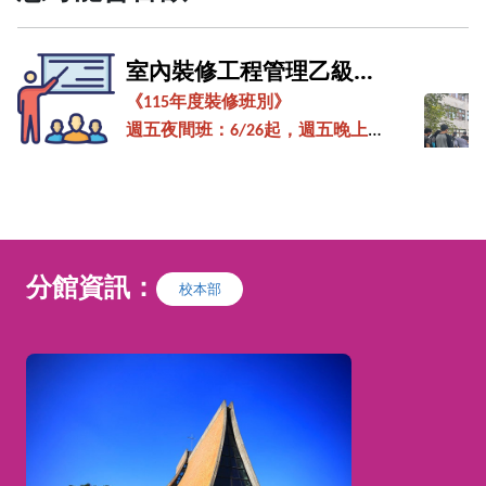
室內裝修工程管理乙級證
照
照班(週三班)
建
《
115
年度裝修班別》
週五夜間班：6
/26
起，週五晚上
1
9:00-21:40
週六上午班：
6/6
起，週六上午
09:
並
20-12:00
造
週日上午班：
6/7
起，週日上午
09:
階
20-12:00
分館資訊：
校本部
週三白天班：8/12
起，週三全天
0
9:20-15:40 (
隔週上課
)-->
原訂7/29
景
開課，因老師擔任全國競賽委員，
故延後開課
丙
依建築物室內裝修管理辦法的規
本
定： 室內裝修施工人員,必須取得