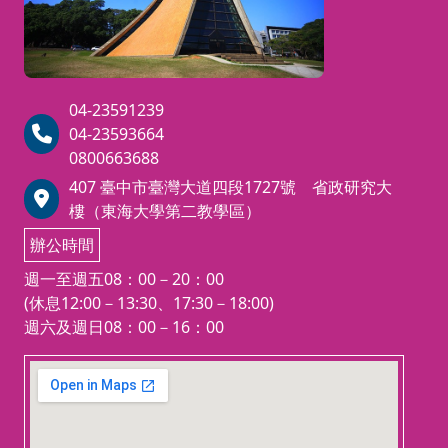
「建築物室內裝修工程管理士證」
檢
才能承接室內施工的業務。
止
「建築物室內設計」、「建築物室
預
內裝修工程管理」職類乙級技術士
技能檢定，主辦單位： 勞委會中
04-23591239
部辦公室http://skill.tcte.edu.tw/
04-23593664
notice.php
0800663688
★注意事項★
407 臺中市臺灣大道四段1727號 省政研究大
報名本班者可報考115年度「建築
中
樓（東海大學第二教學區）
物室內裝修工程管理」職類乙級技
網
術士考試，
辦公時間
i
簡章發售預計8/20~9/7
週一至週五08：00－20：00
報名日期：8/27~9/7
(休息12:00－13:30、17:30－18:00)
考試日期：學科11/8(日)
週六及週日08：00－16：00
術科考試預計116年3月
123 movies
embedgooglemap.net