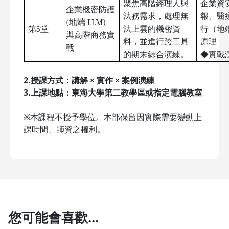
聚焦高階經理人與
企業資安
企業機密防護
法務需求，處理無
報、醫
(地端 LLM)
第5堂
法上雲的機密資
行（地
與高階商務實
料，並進行跨工具
原理
戰
的期末綜合演練。
◆實戰
2.授課方式：講解 × 實作 × 案例演練
3.上課地點：東海大學第二教學區或指定電腦教室
※本課程不授予學位。本部保留因實際需要變動上
課時間、師資之權利。
您可能會喜歡...