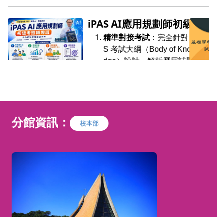
iPAS AI應用規劃師初級考
照輔導班
精準對接考試
：完全針對
iPA
S
考試大綱（
Body of Knowle
dge
）設計，解析歷屆試題與
命題趨勢，協助學員一次考
取。
建立正確
AI
觀念
：從機器學
習邏輯到生成式
AI
（
GenAI
）
分館資訊：
校本部
應用，釐清易混淆觀念，建立
與技術人員溝通的共通語言。
強化應用能力
：培養學員具備
評估
AI
導入效益、辨識應用
場景（製造、服務、金融等）
及理解
AI
倫理法規的能力。