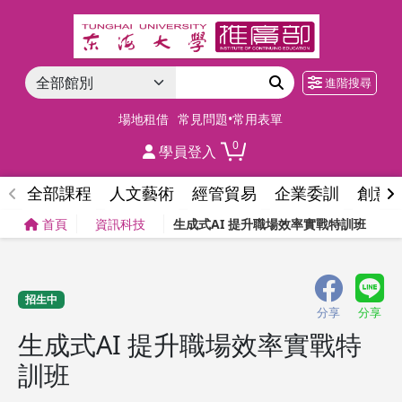
進階搜尋
場地租借
常見問題•常用表單
0
學員登入
全部課程
人文藝術
經管貿易
企業委訓
創意
首頁
資訊科技
生成式AI 提升職場效率實戰特訓班
招生中
分享
分享
生成式AI 提升職場效率實戰特
訓班