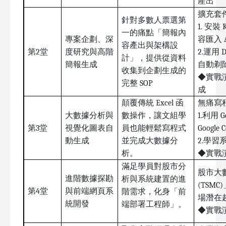
產出
擴充套件與
針對多數人票選第
1.
安裝 
一的痛點「簡報內
專案企劃、深
容匯入 
容產出與架構設
第2堂
度研究與高階
2.
運用 D
計」，提供從資料
簡報生成
自動剃
收集到企劃生成的
◆實戰
完整 SOP
成
顛覆傳統 Excel 函
無痛寫程式
大數據分析與
數操作，讓文組學
1.
利用 G
第3堂
視覺化圖表自
員也能輕鬆寫程式
Googl
動生成
並完成大數據分
2.
學習系
析。
◆實戰
滿足學員對股市分
股市大
進階數據探勘
析與系統建置的進
(TSM
第4堂
與前端網頁系
階需求，化身「前
場潛在
統開發
端部署工程師」。
◆實戰演