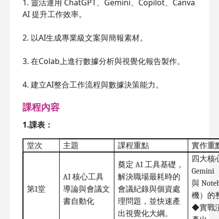
1. 靈活運用 ChatGPT、Gemini、Copilot、Canva
AI 提升工作效率。
2. 以AI生成專業級文案與簡報素材。
3. 在Colab上進行數據分析與視覺化報告製作。
4. 建立AI整合工作流程與數據決策能力。
課程內容
1.課表：
堂次
主題
課程重點
實作重
四大核心
奠定 AI 工具基礎，
Gemi
AI
核心工具
解決職場最耗時的
與 Not
第1堂
導論與會議文
會議紀錄與個資處
機）的
書自動化
理問題，並快速產
◆實戰
出視覺化大綱。