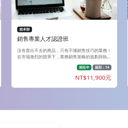
館上課。 F、膠彩畫創作-揉紙揉箔技法實作：每
週四，夜間上課（7：20-09：40）共18週，美術
系館上課。 G、色彩理論與應用(一) 視覺設計：每
週四，夜間上課（7：20-09：40）共18週，省政
大樓上課。 H、玩顏彩繪畫-心理表現與材料創
校本部
作：每週六，下午上課（2：20-5：00）共18
銷售專業人才認證班
週，美術系館上課。 I、素描(一)：每週六，下午
上課（2：20-5：00）共18週，美術系館上課。
沒有賣出不去的商品，只有不懂銷售技巧的業務！
J、陶藝：每週日，下午上課（4：00-7：00）共1
在市場激烈的競爭下，業務銷售策略的規劃與執
8週，美術工坊上課。 培養學生對水墨工筆的鑑賞
行，扮演 著關係市場存亡的重要關鍵，業務銷售
和創造能力,並創造出具備現代特徵的當代工筆繪
招生中
屆別：14
人才更是企業開疆拓土的重要戰力！ 身為第一線
畫
戰將，唯有具備業務 行銷十八般武藝，才能輕易
NT$11,900元
突破業績瓶頸，讓收入再創新高！