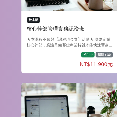
也會透過讀物、會話練習、遊戲等多樣化的方式，
讓學習者在最短的時間內將新學到的內容應用於
聽、說、讀、寫。 教材說明-日文J1班~日文J8班使
用的教材為大家的日本語改訂版，共計4冊50課，
校本部
預計分為8期上完(即日文J1班~日文J8班)。 欲報考
核心幹部管理實務認證班
日文檢定考試者，完成日文J1班~J4班課程者建議
可報考N5，完成日文J5班~日文J8班課程者建議可
★本課程不參與【課程現金券】活動★ 身為企業
報考N4。
核心幹部，應該具備哪些專業特質才能快速晉身決
策圈？ 不同位階主管應該具備哪些管理 實務技
招生中
屆別：30
巧？ 面對主管要求及部屬挑戰，又該如何有效解
決？ 能夠扮演好承上啟下的主管角色，並充 實自
NT$11,900元
身的管理實務技能，才能帶領團隊朝同一目標邁
進！