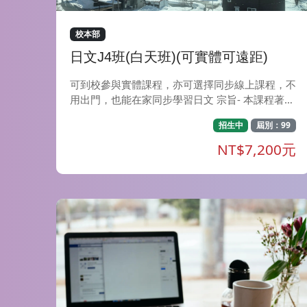
校本部
日文J4班(白天班)(可實體可遠距)
可到校參與實體課程，亦可選擇同步線上課程，不
用出門，也能在家同步學習日文 宗旨- 本課程著重
輕鬆、快樂地學習日語，教師以淺顯易懂的解說方
招生中
屆別：99
式，搭配生動有趣的對話練習，讓學員輕鬆自然地
熟悉並使用日語。為學員創造大量接觸日語的環
NT$7,200元
境，讓學員在學習過程中確實提升聽、說、讀、寫
四項技能。 特色- 經由教師深入淺出的文法解說再
搭配課堂練習題，學員在課堂上便能掌握到該如何
靈活應用文型。課堂中讓學員透過會話演練來應用
所學，加強日語應用能力。此外，教師亦會透過P
PT或動畫來介紹日本民俗風情(像是日本的新年、
女兒節、七夕等)，學員能夠更加認識日本文化與
時事，讓學習與實際情境不脫節，加深學習的興
趣。 目標- 在良好的學習環境下，輕鬆快樂地學習
日語。各課內容除搭配練習題來加深句型應用外，