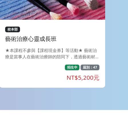
機制，請參閱報名頁面上方「備註」說明⬆️ ) 4.本
班限東海RFA課程舊生報名,請於報名頁面備註上
課模式「實體」、「直播」、「函授」。如有誤報
將退費並收取一成手續費。 📌【課程宗旨】 1.建
構權威專業：本課程由國內頂尖退休與金融專家學
校本部
者親自設計，內容最貼近台灣在地實務需求 。提
藝術治療心靈成長班
供學員扎實的退休理財知識，並以輔導取得 RFA
證照為首要目標 。 2. 接軌國際認證：取得 RFA 課
★本課程不參與【課程現金券】等活動★ 藝術治
程結業證明，可認列 CFP&reg;/AFP 之 NM5模組
療是當事人在藝術治療師的陪同下，透過藝術材料
時數，讓您的專業資歷與國際標準無縫接軌 。 3.
的運用創作，做為自我表達及內省的方法(BAA
全方位顧問育成：培育您洞察客戶需求，引導客戶
招生中
屆別：47
T)。 在藝術治療中，重視的是過程與參與者的感
提早佈局「第三人生」，共創安心富足的退休新篇
受，而不是作品的好壞，因此參與者無須具備藝術
NT$5,200元
章 。 🌟【獨家亮點】歷屆 RFA 通過率破 75%，
創作的技巧。 這是一個透過創作與心對話的旅
選對課程一舉過關！ 🏆 歷屆 RFA 通過率 &gt; 7
程，在旅行中，遇見他人，在心與心的交會中，照
5% ｜ 學員滿意度 99% 報名即享三大獨家加值服
見自己靈魂更深刻與澄清的面貌。
務，全方位強化您的應試實力： 📺 錄影展延：觀
看權限延長至下個考試梯次（如：報考10月班可
看至隔年5月），複習更彈性！ 📈 總經講座：以
宏觀視角與大數據分析，提升資產配置專業度。
🔄 終身學習：舊生享回班旁聽優惠，隨時更新法