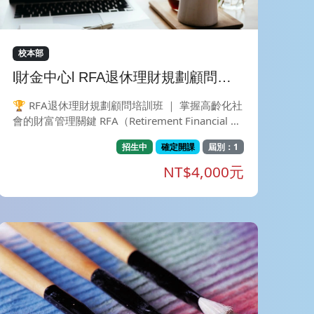
注意力，安全精準流暢地執行每一個動作， 完美
雕塑，開心減壓，對抗老化，達到身心靈合一。 *
熟練動作後如舞蹈般，行雲流水地動作與飆汗。
校本部
l財金中心l RFA退休理財規劃顧問培
訓【舊生Pro回流班】
🏆 RFA退休理財規劃顧問培訓班 ｜ 掌握高齡化社
會的財富管理關鍵 RFA（Retirement Financial Ad
visor）退休理財規劃顧問，是全台首張專為台灣
招生中
確定開課
屆別：1
本土退休環境設計的培訓與認證證照 。本課程旨
在提升從業者之退休規劃專業素養，建立穩健的財
NT$4,000元
務觀，並協助客戶進行全方位的「第三人生」準備
。 🚨【課前準備】（為確保您的上課權益，請於
繳費完成後，依下列步驟加入班級群組完成報到流
程！） 1.💬 加入官方 LINE：點擊連結（https://li
n.ee/9axWg9X）或搜尋 ID @168onmvq 加入好
友。 2. 📤 回傳繳費憑證：請於官方 LINE 回傳您
的「姓名」及「繳費完成截圖」。 3. 🎟️ 領取上課
連結：核對無誤，即發送「專屬課程群組連結」邀
請您入群！ (💡 課前提醒：詳細上課規範與補課