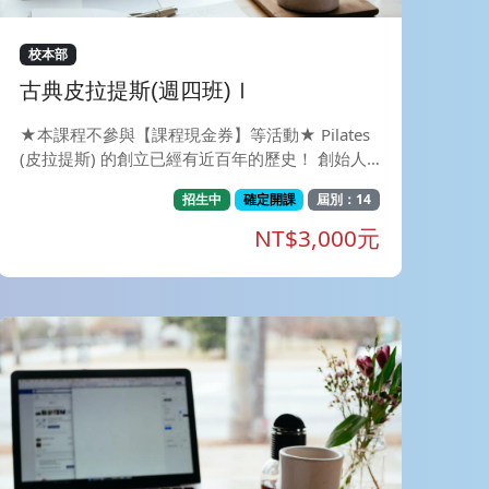
校本部
古典皮拉提斯(週四班)Ⅰ
★本課程不參與【課程現金券】等活動★ Pilates
(皮拉提斯) 的創立已經有近百年的歷史！ 創始人J
oseph Pilates(約瑟夫.皮拉提斯)為德國的運動家，
招生中
確定開課
屆別：14
為了增強自己的體能，研發出的運動。 同時被用
為第一次世界大戰士兵受傷後的復健。 因此皮拉
NT$3,000元
提斯最早就和復健、物理治療、運動科學有著密不
可分的關係。 透過安全、漸進式的動作設計, 能
幫助您提升核心肌群的力量並雕塑體態；追求「加
強核心肌群、訓練身體的穩定度及協調性」 為初
學者最入門的的選擇！只需要一張瑜珈墊就可以開
始訓練。 課程目標：在正確的呼吸方式下，經由
動作層層堆疊之引導，安全又精準地訓練肢體，
達到控制核心，脊椎穩定，肌肉延展之效果。 *矯
正日常不良姿勢造成的失衡體態。 *雕塑體線讓身
型變得修長而均勻。 *透過皮拉提斯呼吸法，集中