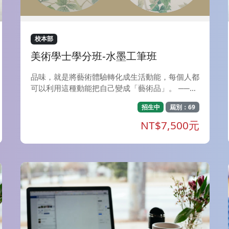
mdash;戲劇探索工作坊〉，將以深度心理學的視
角為基底，結合創意有趣的戲劇治療方法，帶領參
與者展開一場向內探索的英雌之旅。 看見與共
鳴：以《尋找內在女神》為引，探索並辨識那些潛
校本部
藏在你生命經驗中的原型特質。 化身與演繹：透
美術學士學分班-水墨工筆班
過戲劇分組共創，將女神的故事立體化，在安全的
空間中展演神話的關鍵片段。 脆弱與轉化： 探討
品味，就是將藝術體驗轉化成生活動能，每個人都
女神在故事中的掙扎與挑戰，以創意尋找轉化的力
可以利用這種動能把自己變成「藝術品」。 ──建
量。 對話與整合：與內在女神展開深度對談，接
築作家 陳世良 「美術學士學分班」系列課程，期
納光影交錯的自己，譜寫全新的整合對話。 無論
招生中
屆別：69
望帶給您『美學的品味．藝術的饗宴』。 本期
你目前正處於生命的哪個階段，只要你渴望更深刻
【美術學士學分班】開設課程： A、水墨工筆班：
NT$7,500元
地理解自己，都歡迎你帶著開放的心，在神話與戲
每週一，夜間上課（7：00-9：40）共18週，省
劇的交織中，來這裡與你的內在女神相遇。
政大樓上課 B、漆畫創作-螺鈿：每週二，夜間上
課（7：20-10：00）共18週，美術系館上課 C、
輕鬆做金工：每週二，下午上課（7：20-09：4
0）共18週，美術系館上課 D、色彩理論與應用
(三) 風景色彩的重返與再現：每週二，夜間上課
（7：20-09：40共18週，省政大樓上課。 E、古
典油畫技法（一）：基底製作與素描研究：每週
四，夜間上課（7：20-10：00）共18週，美術系