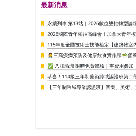
最新消息
永續列車 第13站｜2026數位雙軸轉型論
2026國際青年領袖高峰會！加拿大青年
115年度全國技術士技能檢定【建築物室
👩‍⚕️三高疾病預防及健康飲食實作課🥗
接應用於生活
✅ 八肢瑜珈 限時免費體驗｜零費用參
恭喜！114級三年制藝術跨域認證班第二學期
進行學員學期成果展策展。
【三年制跨域專業認證班】音樂、美術、
創新思維與整合能力的新世代人才！