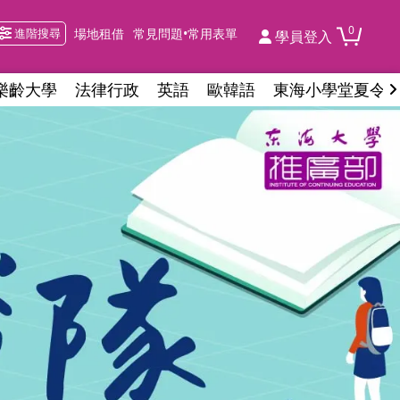
0
進階搜尋
場地租借
常見問題•常用表單
學員登入
樂齡大學
法律行政
英語
歐韓語
東海小學堂夏令