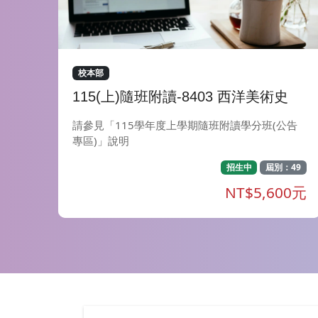
校本部
115(上)隨班附讀-8403 西洋美術史
請參見「115學年度上學期隨班附讀學分班(公告
專區)」說明
招生中
屆別：49
NT$5,600元