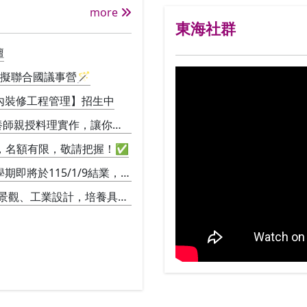
more
東海社群
壇
模擬聯合國議事營🪄
內裝修工程管理】招生中
營養師親授料理實作，讓你直
加，名額有限，敬請把握！✅
即將於115/1/9結業，並
景觀、工業設計，培養具備