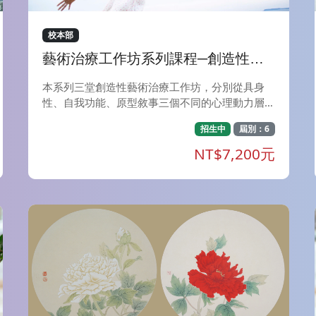
校本部
藝術治療工作坊系列課程─創造性藝
術治療多元專題工作坊
本系列三堂創造性藝術治療工作坊，分別從具身
性、自我功能、原型敘事三個不同的心理動力層面
切入藝術與戲劇創作的歷程，將邀請參與者在藝術
招生中
屆別：6
與戲劇的探索中，重新經驗並梳理自己與內在的關
係，走向更完整、更有創造性的自我整合。 ＊
NT$7,200元
〈具身性的創作歷程探索工作坊〉從具身性圖像(E
mbodied Image)與過渡性現象(Transitional Phen
omena)出發，邀請參與者從創作中的具身感知走
入意義的創造，經驗到客體如何被賦予心理功能與
意義。 ＊〈藝術治療中的適應性退行療法工作
坊〉深入精神分析中「為自我服務的退行」概念，
體驗退化性媒材的運用，在安全退化中處理早期的
心理創傷，探索融合與攻擊等原初驅力如何在藝術
治療中被涵容、轉化為創造力。 ＊神話，是人類
心靈深處的共通語言，〈遇見內在女神&mdash;&