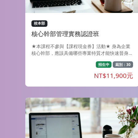
也會透過讀物、會話練習、遊戲等多樣化的方式，
讓學習者在最短的時間內將新學到的內容應用於
聽、說、讀、寫。 教材說明-日文J1班~日文J8班使
用的教材為大家的日本語改訂版，共計4冊50課，
校本部
預計分為8期上完(即日文J1班~日文J8班)。 欲報考
核心幹部管理實務認證班
日文檢定考試者，完成日文J1班~J4班課程者建議
可報考N5，完成日文J5班~日文J8班課程者建議可
★本課程不參與【課程現金券】活動★ 身為企業
報考N4。
核心幹部，應該具備哪些專業特質才能快速晉身決
策圈？ 不同位階主管應該具備哪些管理 實務技
招生中
屆別：30
巧？ 面對主管要求及部屬挑戰，又該如何有效解
決？ 能夠扮演好承上啟下的主管角色，並充 實自
NT$11,900元
身的管理實務技能，才能帶領團隊朝同一目標邁
進！