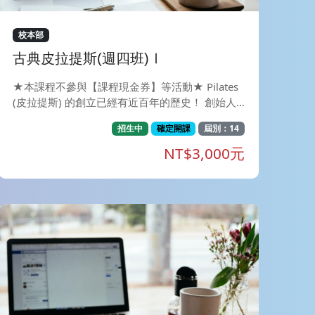
校本部
古典皮拉提斯(週四班)Ⅰ
★本課程不參與【課程現金券】等活動★ Pilates
(皮拉提斯) 的創立已經有近百年的歷史！ 創始人J
oseph Pilates(約瑟夫.皮拉提斯)為德國的運動家，
招生中
確定開課
屆別：14
為了增強自己的體能，研發出的運動。 同時被用
為第一次世界大戰士兵受傷後的復健。 因此皮拉
NT$3,000元
提斯最早就和復健、物理治療、運動科學有著密不
可分的關係。 透過安全、漸進式的動作設計, 能
幫助您提升核心肌群的力量並雕塑體態；追求「加
強核心肌群、訓練身體的穩定度及協調性」 為初
學者最入門的的選擇！只需要一張瑜珈墊就可以開
始訓練。 課程目標：在正確的呼吸方式下，經由
動作層層堆疊之引導，安全又精準地訓練肢體，
達到控制核心，脊椎穩定，肌肉延展之效果。 *矯
正日常不良姿勢造成的失衡體態。 *雕塑體線讓身
型變得修長而均勻。 *透過皮拉提斯呼吸法，集中