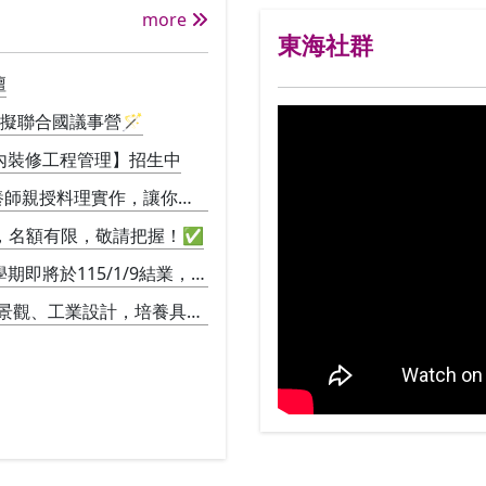
more
東海社群
壇
模擬聯合國議事營🪄
內裝修工程管理】招生中
營養師親授料理實作，讓你直
加，名額有限，敬請把握！✅
即將於115/1/9結業，並
景觀、工業設計，培養具備