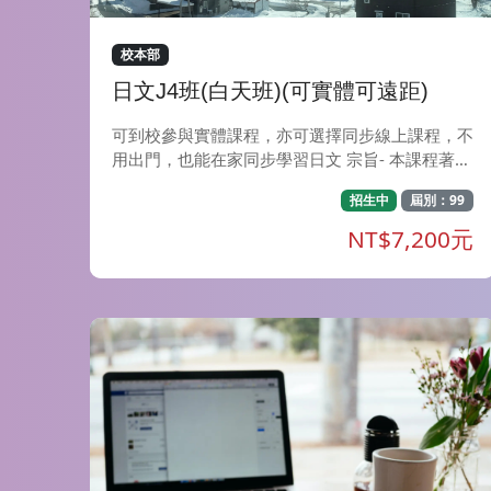
校本部
日文J4班(白天班)(可實體可遠距)
可到校參與實體課程，亦可選擇同步線上課程，不
用出門，也能在家同步學習日文 宗旨- 本課程著重
輕鬆、快樂地學習日語，教師以淺顯易懂的解說方
招生中
屆別：99
式，搭配生動有趣的對話練習，讓學員輕鬆自然地
熟悉並使用日語。為學員創造大量接觸日語的環
NT$7,200元
境，讓學員在學習過程中確實提升聽、說、讀、寫
四項技能。 特色- 經由教師深入淺出的文法解說再
搭配課堂練習題，學員在課堂上便能掌握到該如何
靈活應用文型。課堂中讓學員透過會話演練來應用
所學，加強日語應用能力。此外，教師亦會透過P
PT或動畫來介紹日本民俗風情(像是日本的新年、
女兒節、七夕等)，學員能夠更加認識日本文化與
時事，讓學習與實際情境不脫節，加深學習的興
趣。 目標- 在良好的學習環境下，輕鬆快樂地學習
日語。各課內容除搭配練習題來加深句型應用外，