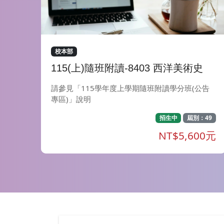
校本部
115(上)隨班附讀-8403 西洋美術史
請參見「115學年度上學期隨班附讀學分班(公告
專區)」說明
招生中
屆別：49
NT$5,600元