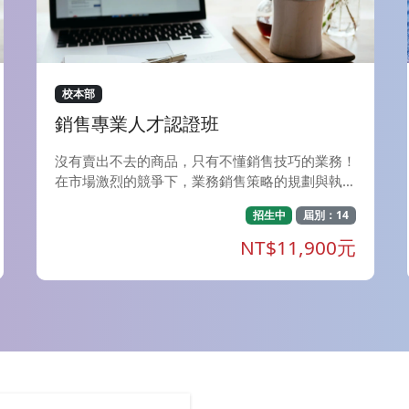
館上課。 F、膠彩畫創作-揉紙揉箔技法實作：每
週四，夜間上課（7：20-09：40）共18週，美術
系館上課。 G、色彩理論與應用(一) 視覺設計：每
週四，夜間上課（7：20-09：40）共18週，省政
大樓上課。 H、玩顏彩繪畫-心理表現與材料創
校本部
作：每週六，下午上課（2：20-5：00）共18
銷售專業人才認證班
週，美術系館上課。 I、素描(一)：每週六，下午
上課（2：20-5：00）共18週，美術系館上課。
沒有賣出不去的商品，只有不懂銷售技巧的業務！
J、陶藝：每週日，下午上課（4：00-7：00）共1
在市場激烈的競爭下，業務銷售策略的規劃與執
8週，美術工坊上課。 培養學生對水墨工筆的鑑賞
行，扮演 著關係市場存亡的重要關鍵，業務銷售
和創造能力,並創造出具備現代特徵的當代工筆繪
招生中
屆別：14
人才更是企業開疆拓土的重要戰力！ 身為第一線
畫
戰將，唯有具備業務 行銷十八般武藝，才能輕易
NT$11,900元
突破業績瓶頸，讓收入再創新高！