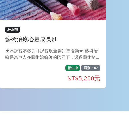
機制，請參閱報名頁面上方「備註」說明⬆️ ) 4.本
班限東海RFA課程舊生報名,請於報名頁面備註上
課模式「實體」、「直播」、「函授」。如有誤報
將退費並收取一成手續費。 📌【課程宗旨】 1.建
構權威專業：本課程由國內頂尖退休與金融專家學
校本部
者親自設計，內容最貼近台灣在地實務需求 。提
藝術治療心靈成長班
供學員扎實的退休理財知識，並以輔導取得 RFA
證照為首要目標 。 2. 接軌國際認證：取得 RFA 課
★本課程不參與【課程現金券】等活動★ 藝術治
程結業證明，可認列 CFP&reg;/AFP 之 NM5模組
療是當事人在藝術治療師的陪同下，透過藝術材料
時數，讓您的專業資歷與國際標準無縫接軌 。 3.
的運用創作，做為自我表達及內省的方法(BAA
全方位顧問育成：培育您洞察客戶需求，引導客戶
招生中
屆別：47
T)。 在藝術治療中，重視的是過程與參與者的感
提早佈局「第三人生」，共創安心富足的退休新篇
受，而不是作品的好壞，因此參與者無須具備藝術
NT$5,200元
章 。 🌟【獨家亮點】歷屆 RFA 通過率破 75%，
創作的技巧。 這是一個透過創作與心對話的旅
選對課程一舉過關！ 🏆 歷屆 RFA 通過率 &gt; 7
程，在旅行中，遇見他人，在心與心的交會中，照
5% ｜ 學員滿意度 99% 報名即享三大獨家加值服
見自己靈魂更深刻與澄清的面貌。
務，全方位強化您的應試實力： 📺 錄影展延：觀
看權限延長至下個考試梯次（如：報考10月班可
看至隔年5月），複習更彈性！ 📈 總經講座：以
宏觀視角與大數據分析，提升資產配置專業度。
🔄 終身學習：舊生享回班旁聽優惠，隨時更新法