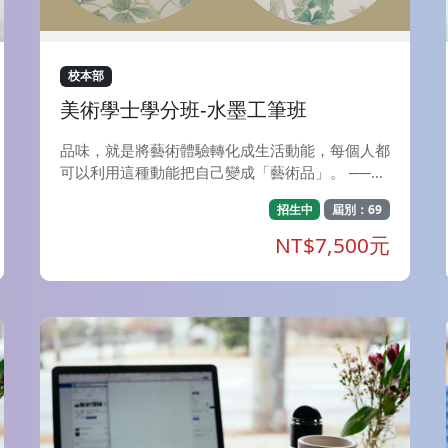
mdash;戲劇探索工作坊〉，將以深度心理學的視
角為基底，結合創意有趣的戲劇治療方法，帶領參
與者展開一場向內探索的英雌之旅。 看見與共
鳴：以《尋找內在女神》為引，探索並辨識那些潛
校本部
藏在你生命經驗中的原型特質。 化身與演繹：透
美術學士學分班-水墨工筆班
過戲劇分組共創，將女神的故事立體化，在安全的
空間中展演神話的關鍵片段。 脆弱與轉化： 探討
品味，就是將藝術體驗轉化成生活動能，每個人都
女神在故事中的掙扎與挑戰，以創意尋找轉化的力
可以利用這種動能把自己變成「藝術品」。 ──建
量。 對話與整合：與內在女神展開深度對談，接
築作家 陳世良 「美術學士學分班」系列課程，期
納光影交錯的自己，譜寫全新的整合對話。 無論
招生中
屆別：69
望帶給您『美學的品味．藝術的饗宴』。 本期
你目前正處於生命的哪個階段，只要你渴望更深刻
【美術學士學分班】開設課程： A、水墨工筆班：
NT$7,500元
地理解自己，都歡迎你帶著開放的心，在神話與戲
每週一，夜間上課（7：00-9：40）共18週，省
劇的交織中，來這裡與你的內在女神相遇。
政大樓上課 B、漆畫創作-螺鈿：每週二，夜間上
課（7：20-10：00）共18週，美術系館上課 C、
輕鬆做金工：每週二，下午上課（7：20-09：4
0）共18週，美術系館上課 D、色彩理論與應用
(三) 風景色彩的重返與再現：每週二，夜間上課
（7：20-09：40共18週，省政大樓上課。 E、古
典油畫技法（一）：基底製作與素描研究：每週
四，夜間上課（7：20-10：00）共18週，美術系