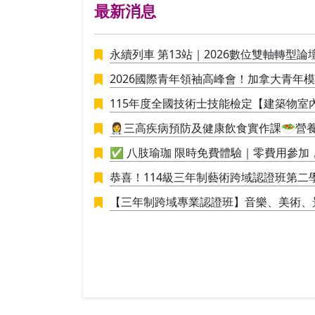
最新消息
永續列車 第13站｜2026數位雙軸轉型論
2026國際青年領袖高峰會！加拿大青年
115年度全國技術士技能檢定【建築物室
👩‍⚕️三高疾病預防及健康飲食實作課🥗
接應用於生活
✅ 八肢瑜珈 限時免費體驗｜零費用參
恭喜！114級三年制藝術跨域認證班第二學期
進行學員學期成果展策展。
【三年制跨域專業認證班】音樂、美術、
創新思維與整合能力的新世代人才！