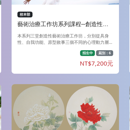
校本部
藝術治療工作坊系列課程─創造性藝
術治療多元專題工作坊
本系列三堂創造性藝術治療工作坊，分別從具身
性、自我功能、原型敘事三個不同的心理動力層面
切入藝術與戲劇創作的歷程，將邀請參與者在藝術
招生中
屆別：6
與戲劇的探索中，重新經驗並梳理自己與內在的關
係，走向更完整、更有創造性的自我整合。 ＊
NT$7,200元
〈具身性的創作歷程探索工作坊〉從具身性圖像(E
mbodied Image)與過渡性現象(Transitional Phen
omena)出發，邀請參與者從創作中的具身感知走
入意義的創造，經驗到客體如何被賦予心理功能與
意義。 ＊〈藝術治療中的適應性退行療法工作
坊〉深入精神分析中「為自我服務的退行」概念，
體驗退化性媒材的運用，在安全退化中處理早期的
心理創傷，探索融合與攻擊等原初驅力如何在藝術
治療中被涵容、轉化為創造力。 ＊神話，是人類
心靈深處的共通語言，〈遇見內在女神&mdash;&