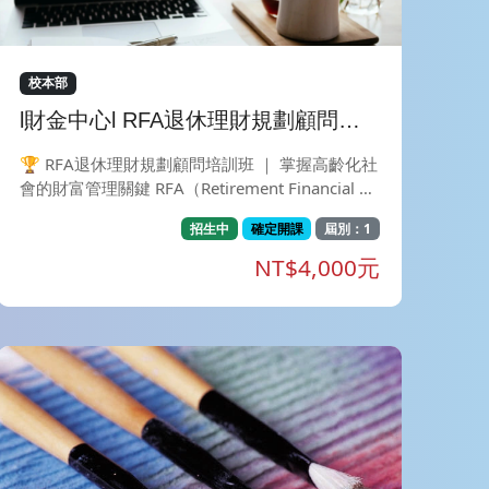
注意力，安全精準流暢地執行每一個動作， 完美
雕塑，開心減壓，對抗老化，達到身心靈合一。 *
熟練動作後如舞蹈般，行雲流水地動作與飆汗。
校本部
l財金中心l RFA退休理財規劃顧問培
訓【舊生Pro回流班】
🏆 RFA退休理財規劃顧問培訓班 ｜ 掌握高齡化社
會的財富管理關鍵 RFA（Retirement Financial Ad
visor）退休理財規劃顧問，是全台首張專為台灣
招生中
確定開課
屆別：1
本土退休環境設計的培訓與認證證照 。本課程旨
在提升從業者之退休規劃專業素養，建立穩健的財
NT$4,000元
務觀，並協助客戶進行全方位的「第三人生」準備
。 🚨【課前準備】（為確保您的上課權益，請於
繳費完成後，依下列步驟加入班級群組完成報到流
程！） 1.💬 加入官方 LINE：點擊連結（https://li
n.ee/9axWg9X）或搜尋 ID @168onmvq 加入好
友。 2. 📤 回傳繳費憑證：請於官方 LINE 回傳您
的「姓名」及「繳費完成截圖」。 3. 🎟️ 領取上課
連結：核對無誤，即發送「專屬課程群組連結」邀
請您入群！ (💡 課前提醒：詳細上課規範與補課