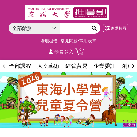
進階搜尋
場地租借
常見問題•常用表單
0
學員登入
全部課程
人文藝術
經管貿易
企業委訓
創意