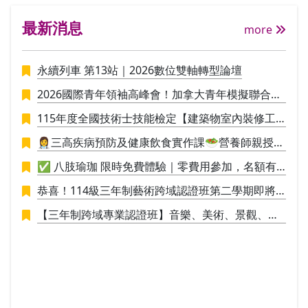
由29個國家的花藝設計師組織所集結而成
文化
最新消息
之國際性花藝社團WAFA(The World Associ
more
ation of Flower Arrangers），並定期參與
WAFA所主辦，三年一次的「世界大會」。
永續列車 第13站｜2026數位雙軸轉型論壇
透過活動加深與全球花壇的交流。 此外，
並與德國FDF(Fachverband Deutscher Flor
2026國際青年領袖高峰會！加拿大青年模擬聯合國
isten 德國花藝專家協會）維持良好交誼，
議事營🪄
不定期有講師徵聘、參訪德國當地花藝講習
115年度全國技術士技能檢定【建築物室內裝修工
等互動往來。期能透過國際化的視野，達到
程管理】招生中
👩‍⚕️三高疾病預防及健康飲食實作課🥗營養師親授料
花藝造型技術之交流，為花藝技術之提升做
理實作，讓你直接應用於生活
努力。 Ⅱ、ＡＦＣＡ證照： ＡＦＣＡ亞洲花
✅ 八肢瑜珈 限時免費體驗｜零費用參加，名額有
藝文化協會由日本花阿彌花藝學校校長創
限，敬請把握！✅
恭喜！114級三年制藝術跨域認證班第二學期即將
辦，從學校系統學習歐洲花卉設計的核心，
於115/1/9結業，並進行學員學期成果展策展。
課程知識和獨創性將指導花藝設計的基礎知
【三年制跨域專業認證班】音樂、美術、景觀、工
識開始到掌握設計師所需的技能，傳承更多
業設計，培養具備創新思維與整合能力的新世代人
的設計理論與新理念，提高插花技術儲備第
才！
二專長考取國際花藝設計師證照。本課程中
使用的教科書不僅說明每個項目的主題，製
作技巧，尚提供合適的花卉材料，授課時的
教學建議，花卉文化背景，文化訊息等。 II