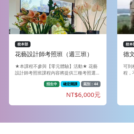
校本部
校本
花藝設計師考照班（週三班）
德文
★本課程不參與【零元體驗】活動★ 花藝
可到
設計師考照班課程內容將提供三種考照選
程，
擇，學員可依需求於開課日和老師議定考照
球約
招生中
確定開課
屆別：44
種類（可諮詢老師意見），老師將依據學員
洲人
所選擇的證照別教授課程。 Ⅰ、NFD證照：
語言
NT$6,000元
財團法人日本花藝設計師協會(NFD)， 成立
能有
於1967年（昭和42年），1969 年經文部
文化
大臣（今文部科學大臣）審核通過後，成為
方面
正式認證之花藝設計師社團。以有效推廣花
夠瞭
藝暨相關藝文活動為宗旨，為一全國性之社
體需
團。 此外，NFD 也以日本代表團身分參加
提升