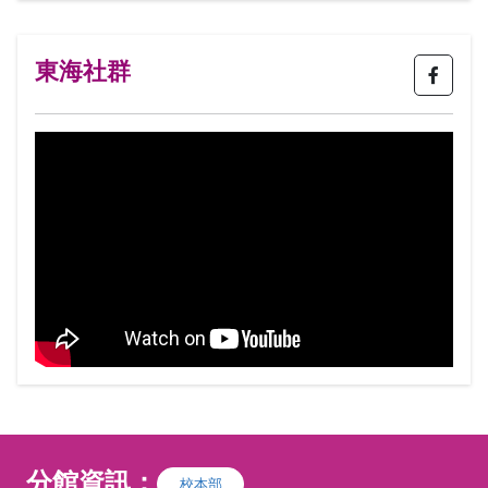
I台灣築環境美學交流協會 築環境美學，是
構築生活環境的一種美學，以築起名是為美
學由心築起，由生活空間築起，由活動環境
東海社群
起，由人與人之間互動築起，由人與自然互
動築起，再回到自己內心深處，感受靜寂之
美，感受豐華之美，感受和諧之美，感受律
動之美。因應東西方美學及各國民情文化的
區別，美學發展出各式各樣的精彩性及多樣
性，本會以培養花藝設計師為主要任務，提
供多方位及不同類型的選擇性教育，推廣並
輔導專業人才的產出，提升就業機會及教學
方向。
分館資訊：
校本部