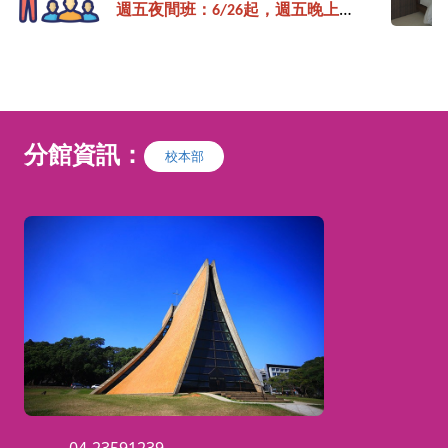
週五夜間班：6/26
起，週五晚上
1
9:00-21:40
週六上午班：
6/6
起，週六上午
09:
20-12:00
週日上午班：
6/7
起，週日上午
09:
20-12:00
分館資訊：
校本部
週三白天班：
8/12
起，週三全天
0
9:20-15:40 (
隔週上課
)
依建築物室內裝修管理辦法的規
定： 室內裝修施工人員,必須取得
「建築物室內裝修工程管理士證」
才能承接室內施工的業務。
「建築物室內設計」、「建築物室
內裝修工程管理」職類乙級技術士
技能檢定，主辦單位： 勞委會中
部辦公室http://skill.tcte.edu.tw/
notice.php