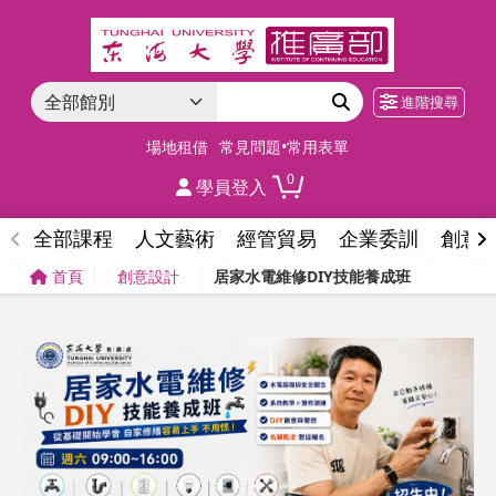
進階搜尋
場地租借
常見問題•常用表單
0
學員登入
全部課程
人文藝術
經管貿易
企業委訓
創意
首頁
創意設計
居家水電維修DIY技能養成班