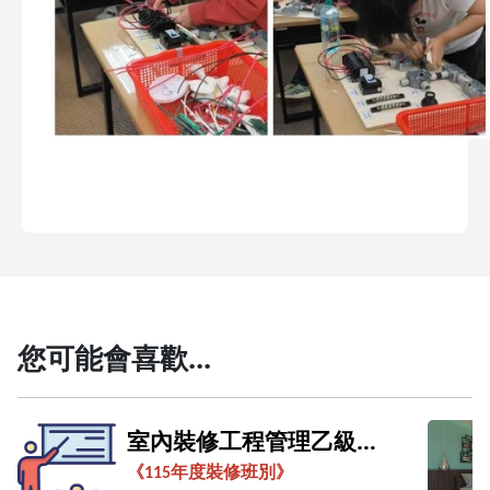
您可能會喜歡...
室內裝修工程管理乙級證
照班(週日班)
《
115
年度裝修班別》