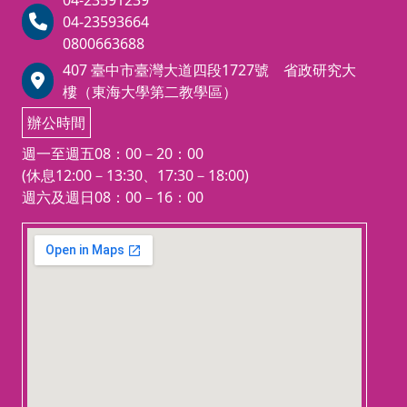
04-23591239
★注意事項★
04-23593664
報名本班者可報考115年度「建築
0800663688
物室內裝修工程管理」職類乙級技
407 臺中市臺灣大道四段1727號 省政研究大
術士考試，
樓（東海大學第二教學區）
簡章發售預計8/20~9/7
報名日期：8/27~9/7
辦公時間
考試日期：學科11/8(日)
週一至週五08：00－20：00
術科考試預計116年3月
(休息12:00－13:30、17:30－18:00)
週六及週日08：00－16：00
123 movies
embedgooglemap.net