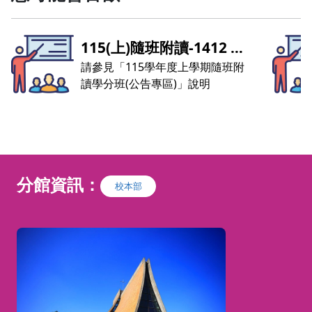
115(上)隨班附讀-1412 統
計學
請參見「115學年度上學期隨班附
讀學分班(公告專區)」說明
分館資訊：
校本部