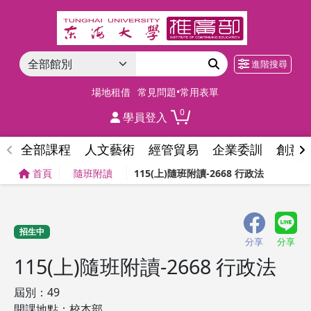
進階搜尋
場地租借
常見問題•常用表單
0
學員登入
全部課程
人文藝術
經管貿易
企業委訓
創意
首頁
隨班附讀
115(上)隨班附讀-2668 行政法
招生中
分享
分享
115(上)隨班附讀-2668 行政法
屆別：49
開課地點：校本部