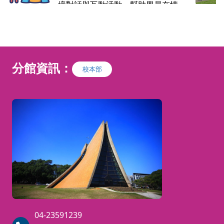
境對話與互動活動，幫助學員在情
境中使用英語。課程包含聽說練習
與小組合作，使英語學習更具互動
性與趣味性。
學員能在日常生活情境中進行基本
英語對話，學員能了解並使用基礎
分館資訊：
校本部
文法結構，例如現在式、過去式及
未來式等。學員能在不同情境中表
達意見、提出問題並進行簡單討
論。
※Alvin老師初級英語會話系列課
程： 初級英語會話1A、1B (side b
y side book 1) －＞初級英語會話
2A、2B (side by side book 2)
04-23591239