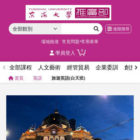
進階搜尋
場地租借
常見問題•常用表單
0
學員登入
全部課程
人文藝術
經管貿易
企業委訓
創意
首頁
英語
旅遊英語(白天班)