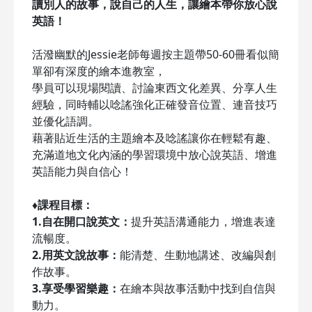
讀別人的故事，說自己的人生，讓繪本帶你放心說
英語！
活潑幽默的Jessie老師每週按主題帶50-60冊看似簡
單卻有深度的繪本進教室，
學員可以現場閱讀、討論東西文化差異、分享人生
經驗，同時輔以唸謠強化正確發音位置、連音技巧
並優化語調。
藉著貼近生活的主題繪本及唸謠讓你在輕鬆有趣、
充滿道地文化內涵的學習環境中放心說英語、增進
英語能力與自信心！
♦課程目標：
1.自在開口說英文：
提升英語溝通能力，增進表達
流暢度。
2.用英文說故事：
能清楚、生動地講述、改編與創
作故事。
3.享受學習樂趣：
在繪本與故事活動中找到自信與
動力。