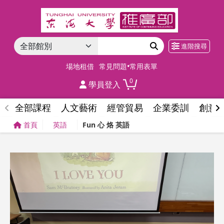
進階搜尋
場地租借
常見問題•常用表單
0
學員登入
全部課程
人文藝術
經管貿易
企業委訓
創意
首頁
英語
Fun 心 烙 英語