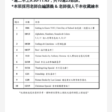
*週二早上9:30-11:45，共10週25節課。
*本班採用老師自編講義 & 老師個人千本收藏繪本