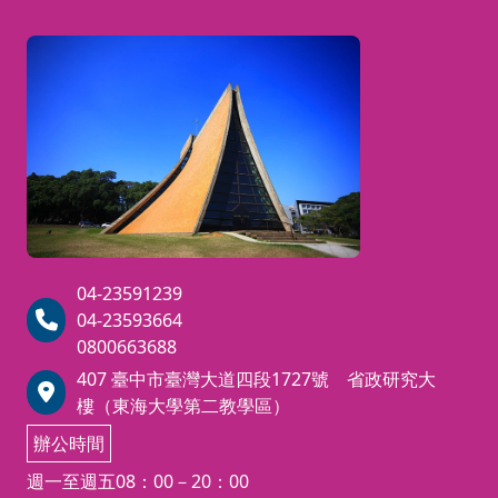
未來式等。學員能在不同情境中表
達意見、提出問題並進行簡單討
論。
※Alvin老師初級英語會話系列課
程： 初級英語會話1A、1B (side b
y side book 1) －＞初級英語會話
2A、2B (side by side book 2)
04-23591239
04-23593664
0800663688
407 臺中市臺灣大道四段1727號 省政研究大
樓（東海大學第二教學區）
辦公時間
週一至週五08：00－20：00