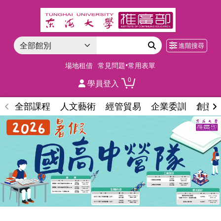
進階搜尋
場地租借
常見問題•常用表單
0
學員登入
全部課程
人文藝術
經管貿易
企業委訓
創意