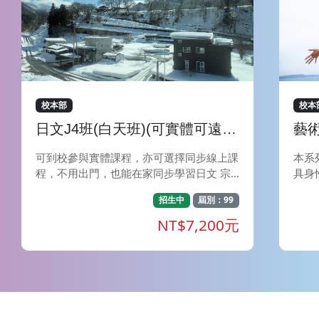
校本部
校本
日文J4班(白天班)(可實體可遠
藝
距)
性
可到校參與實體課程，亦可選擇同步線上課
本系
程，不用出門，也能在家同步學習日文 宗
具身
旨- 本課程著重輕鬆、快樂地學習日語，教
理動
招生中
屆別：99
師以淺顯易懂的解說方式，搭配生動有趣的
邀請
對話練習，讓學員輕鬆自然地熟悉並使用日
驗並
NT$7,200元
語。為學員創造大量接觸日語的環境，讓學
更有
員在學習過程中確實提升聽、說、讀、寫四
作歷
項技能。 特色- 經由教師深入淺出的文法解
ed I
說再搭配課堂練習題，學員在課堂上便能掌
om
握到該如何靈活應用文型。課堂中讓學員透
感知
過會話演練來應用所學，加強日語應用能
予心