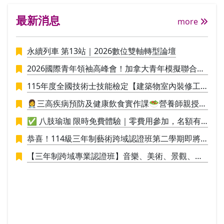
力。此外，教師亦會透過PPT或動畫來介紹
應性
最新消息
日本民俗風情(像是日本的新年、女兒節、
自我
more
七夕等)，學員能夠更加認識日本文化與時
運用
事，讓學習與實際情境不脫節，加深學習的
探索
永續列車 第13站｜2026數位雙軸轉型論壇
興趣。 目標- 在良好的學習環境下，輕鬆快
中被
樂地學習日語。各課內容除搭配練習題來加
類心
2026國際青年領袖高峰會！加拿大青年模擬聯合國
深句型應用外，也會透過讀物、會話練習、
mda
議事營🪄
遊戲等多樣化的方式，讓學習者在最短的時
深度
115年度全國技術士技能檢定【建築物室內裝修工
間內將新學到的內容應用於聽、說、讀、
戲劇
程管理】招生中
👩‍⚕️三高疾病預防及健康飲食實作課🥗營養師親授料
寫。 教材說明-日文J1班~日文J8班使用的教
索的
理實作，讓你直接應用於生活
材為大家的日本語改訂版，共計4冊50課，
在女
✅ 八肢瑜珈 限時免費體驗｜零費用參加，名額有
預計分為8期上完(即日文J1班~日文J8班)。
命經
限，敬請把握！✅
恭喜！114級三年制藝術跨域認證班第二學期即將
欲報考日文檢定考試者，完成日文J1班~J4
戲劇
於115/1/9結業，並進行學員學期成果展策展。
班課程者建議可報考N5，完成日文J5班~日
全的
【三年制跨域專業認證班】音樂、美術、景觀、工
文J8班課程者建議可報考N4。
轉化
業設計，培養具備創新思維與整合能力的新世代人
以創
才！
內在
己，
處於
理解