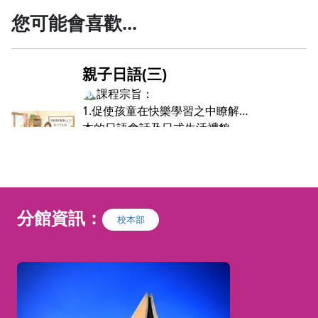
您可能會喜歡...
親子日語(三)
同
🏔️課程宗旨：
1.促使孩童在快樂學習之中瞭解基
本的日語會話及日式生活禮貌
🏔️ 課程特色：
2.以日文兒歌、故事、遊戲及手工
教
1.授課之中將以多媒體、智力遊
勞作促成孩童在無壓力之下學習日
4
戲、手工勞作增進孩童學習日語的
語
🏔️ 課程目標：
文
動機與興趣
3.在愉快輕鬆的共同學習氣氛之
1.教導孩童接觸日本語言文化及生
2.本課程將使用日本幼稚園及小學
下，使得家長與孩童培養更為濃厚
分館資訊：
活禮節，以便培養孩童的多元文化
校本部
校的課本作為輔助教材，以便培養
的親情關係
觀，並增廣世界視野
學習日語的基礎
2.促使家長與孩童藉由共同學習的
3.由於家長與孩童同時有共同學習
機會，培養彼此之間的親密關係與
日本語言的機會，彼此可以互相觀
默契
摩與溝通，而家長更可藉 以提早
瞭解孩童的學習傾向與能力