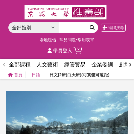
進階搜尋
場地租借
常見問題•常用表單
0
學員登入
全部課程
人文藝術
經管貿易
企業委訓
創意
首頁
日語
日文J2班(白天班)(可實體可遠距)