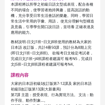
本課程將以所學之初級日語文型或表現，配合各種
不同的場合，使學習者抱持興趣，提高說話的動
機，充分享受日常生活會話的樂趣。同時，學習日
常生活中常用的字彙、用語， 使充分理解句型構造
及意義，引導學生開口說日語，並培養 正確表達及
應用的能力。
教材說明-日文J1班~日文J8班使用的教材為大家的
日本語 改訂版，共計4冊50課，預計分為8期上完
(即日文J1班~日文J8班)。 欲報考日文檢定考試者，
完成日文J1班~J4班課程者建議可 報考N5，完成日
文J5班~日文J8班課程者建議可報考N4。
課程內容
大家的日本語初級I改訂版第7-12課及 家的日本語
初級II改訂版第13課(大新書局)
第7課 主題：授受表現、行為實現方法。 文法：動
作手段、動作對象…。