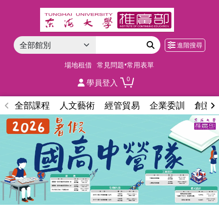
進階搜尋
場地租借
常見問題•常用表單
0
學員登入
全部課程
人文藝術
經管貿易
企業委訓
創意