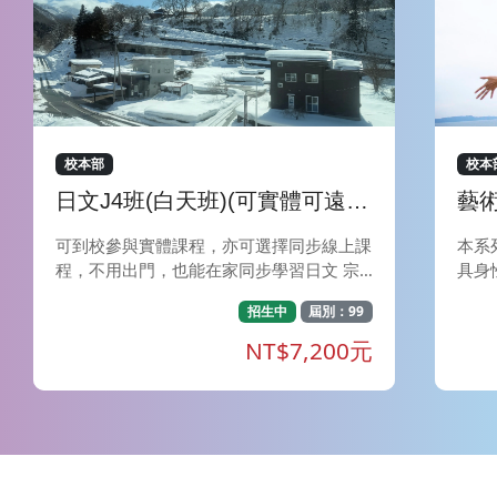
校本部
校本
日文J4班(白天班)(可實體可遠
藝
距)
性
可到校參與實體課程，亦可選擇同步線上課
本系
程，不用出門，也能在家同步學習日文 宗
具身
旨- 本課程著重輕鬆、快樂地學習日語，教
理動
招生中
屆別：99
師以淺顯易懂的解說方式，搭配生動有趣的
邀請
對話練習，讓學員輕鬆自然地熟悉並使用日
驗並
NT$7,200元
語。為學員創造大量接觸日語的環境，讓學
更有
員在學習過程中確實提升聽、說、讀、寫四
作歷
項技能。 特色- 經由教師深入淺出的文法解
ed I
說再搭配課堂練習題，學員在課堂上便能掌
om
握到該如何靈活應用文型。課堂中讓學員透
感知
過會話演練來應用所學，加強日語應用能
予心