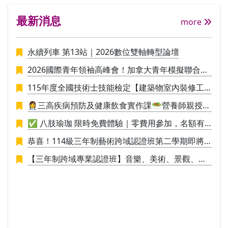
力。此外，教師亦會透過PPT或動畫來介紹
應性
最新消息
日本民俗風情(像是日本的新年、女兒節、
自我
more
七夕等)，學員能夠更加認識日本文化與時
運用
事，讓學習與實際情境不脫節，加深學習的
探索
永續列車 第13站｜2026數位雙軸轉型論壇
興趣。 目標- 在良好的學習環境下，輕鬆快
中被
樂地學習日語。各課內容除搭配練習題來加
類心
2026國際青年領袖高峰會！加拿大青年模擬聯合國
深句型應用外，也會透過讀物、會話練習、
mda
議事營🪄
遊戲等多樣化的方式，讓學習者在最短的時
深度
115年度全國技術士技能檢定【建築物室內裝修工
間內將新學到的內容應用於聽、說、讀、
戲劇
程管理】招生中
👩‍⚕️三高疾病預防及健康飲食實作課🥗營養師親授料
寫。 教材說明-日文J1班~日文J8班使用的教
索的
理實作，讓你直接應用於生活
材為大家的日本語改訂版，共計4冊50課，
在女
✅ 八肢瑜珈 限時免費體驗｜零費用參加，名額有
預計分為8期上完(即日文J1班~日文J8班)。
命經
限，敬請把握！✅
恭喜！114級三年制藝術跨域認證班第二學期即將
欲報考日文檢定考試者，完成日文J1班~J4
戲劇
於115/1/9結業，並進行學員學期成果展策展。
班課程者建議可報考N5，完成日文J5班~日
全的
【三年制跨域專業認證班】音樂、美術、景觀、工
文J8班課程者建議可報考N4。
轉化
業設計，培養具備創新思維與整合能力的新世代人
以創
才！
內在
己，
處於
理解